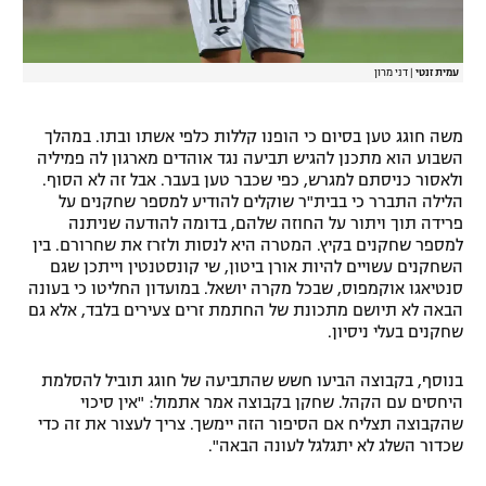
עמית זנטי
|
דני מרון
משה חוגג טען בסיום כי הופנו קללות כלפי אשתו ובתו. במהלך
השבוע הוא מתכנן להגיש תביעה נגד אוהדים מארגון לה פמיליה
ולאסור כניסתם למגרש, כפי שכבר טען בעבר. אבל זה לא הסוף.
הלילה התברר כי בבית"ר שוקלים להודיע למספר שחקנים על
פרידה תוך ויתור על החוזה שלהם, בדומה להודעה שניתנה
למספר שחקנים בקיץ. המטרה היא לנסות ולזרז את שחרורם. בין
השחקנים עשויים להיות אורן ביטון, שי קונסטנטין וייתכן שגם
סנטיאגו אוקמפוס, שבכל מקרה יושאל. במועדון החליטו כי בעונה
הבאה לא תיושם מתכונת של החתמת זרים צעירים בלבד, אלא גם
שחקנים בעלי ניסיון.
בנוסף, בקבוצה הביעו חשש שהתביעה של חוגג תוביל להסלמת
היחסים עם הקהל. שחקן בקבוצה אמר אתמול: "אין סיכוי
שהקבוצה תצליח אם הסיפור הזה יימשך. צריך לעצור את זה כדי
שכדור השלג לא יתגלגל לעונה הבאה".