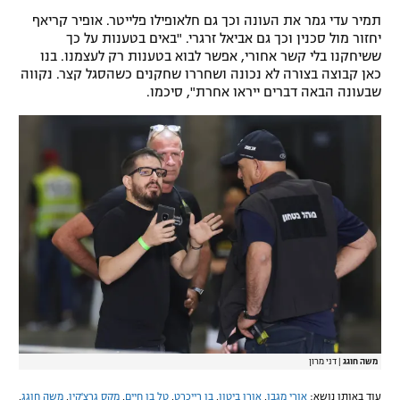
תמיר עדי גמר את העונה וכך גם חלאופילו פלייטר. אופיר קריאף
יחזור מול סכנין וכך גם אביאל זרגרי. "באים בטענות על כך
ששיחקנו בלי קשר אחורי, אפשר לבוא בטענות רק לעצמנו. בנו
כאן קבוצה בצורה לא נכונה ושחררו שחקנים כשהסגל קצר. נקווה
שבעונה הבאה דברים ייראו אחרת", סיכמו.
משה חוגג
|
דני מרון
עוד באותו נושא:
אורי מגבו
,
אורן ביטון
,
בן רייכרט
,
טל בן חיים
,
מקס גרצ'קין
,
משה חוגג
,