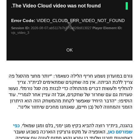
T
The Video Cloud video was not found.
l
h
רשיון להקרנה פומבית לבית עסק
o
i
s
s
Error Code:
VIDEO_CLOUD_ERR_VIDEO_NOT_FOUND
הצטרפות לחבילת הערוצים
i
e
Session ID:
2026-08-07:ab5117b7b375a826b813027
Player Element ID:
s
M
vjs_video_3
לוח דרושים – ג'ובנט
a
o
m
d
OK
o
a
תגיות
d
l
a
D
המגזין
l
i
w
גורם במועדון נשמע חריף הלילה כשאמר: "יותר מחצי מהסגל פה
a
i
צריך ללכת הביתה. אין פה שחקנים שמתאימים לבית"ר. צריך
l
n
להחליף ולעשות דברים מהתחלה כדי לבנות פה סגל נורמלי. נעשו
o
d
טעויות גם עם שחרור של שחקנים, אבל זה עניין אחר לגמרי". עוד
g
o
הוסיפו: "הדבר היחיד שאפשר לקחת מהמשחק הזה הוא היתרון
w
הזמני והמחווה לטל (בן חיים), שאנחנו מחכים שיחזור אלינו".
.
בהגנה, בית"ר רוצה להביא בקיץ מגן ימני, בלם ומגן שמאלי.
כפי
שפורסם כאן
, האופציה על מקס גרצ'קין הוארכה בשבוע שעבר
באמצעות סוכנו שלומי בן עזרא והוא חתום לעונה עם אופציה