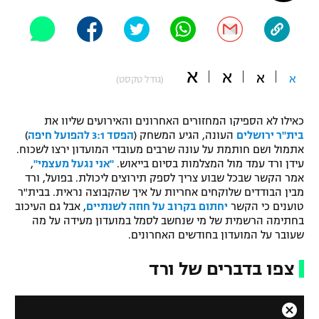
"מחצית בשכונה" – פודקאסט
אופניים
ספורט מוטורי
משתתפים וזוכים בפרסים
א
א
א
א
(גודל טקסט)
כדורמים
תקנון משתתפים וזוכים בפרסים
טניס
כאילו לא הספיקו המחזורים האחרונים והאירועים שליוו את
פוטבול אמריקאי NFL
בית"ר ירושלים
העונה, הגיע המשחק (
הפסד 3:1 להפועל חיפה
)
תקנון עבור פעילות אלקטרה
אתמול ושם חותמת על עונה שרבים מעובדי המועדון ירצו לשכוח.
גיימינג E-Sports
עידן ורד עמד מול המצלמות בסיום בייאוש.
"אני נגעל מעצמי"
,
בייסבול MLB
תקנון עבור פעילות ספורט 1 – "מרלן"
אמר הקשר שבכל שבוע צריך לספק תירוצים ליכולת. בפועל, ורד
מבין הבודדים שלוקחים אחריות על איך שהקבוצה נראית. בבית"ר
ספורט אתגרי ואקסטרים
טוענים כי הקשר
יחתום בקרוב על חוזה לשנתיים
, אבל גם העיכוב
תנאי שימוש
בחתימה הרשמית של מי שנחשב לסמל במועדון מעידה על מה
אומנויות לחימה
שעובר על המועדון בחודשים האחרונים.
מדיניות פרטיות
צפו בדברים של ורד
גיימינג E-Sports
תקנון פעילות ספורט 1
C