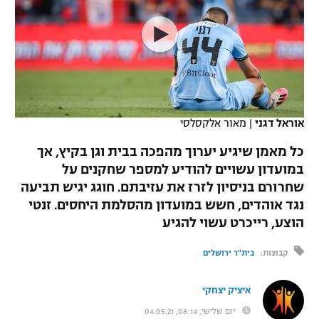
כדורסל נשים
נבחרת ישראל
יורוליג
ליגה ספרדית
טניס
VOD
מכבי תל אביב
מכבי חיפה
יורוקאפ
ליגה איטלקית
כדוריד
הפועל חולון
בית"ר ירושלים
רץ ברשת
ליגה צרפתית
כדורעף
הפועל ירושלים
מכבי תל אביב
אוראל דגני
|
מאור אלקסלסי
ליגה הולנדית
שחייה
תוצאות
דני אבדיה
כל מאמן שיגיע יערוך מהפכה בבית וגן בקיץ, אך
הפועל תל אביב
במועדון עשויים להודיע למספר שחקנים על
ליגה טורקית
ג'ודו
שחרורם בניסיון לזרז את עזיבתם. חוגג יגיש תביעה
הפועל חיפה
לוח שידורים
ליגה סינית
נגד אוהדים, חשש במועדון מהסלמת היחסים. זנטי
אגרוף
הוצע, רייכרט עשוי להגיע
הפועל באר שבע
ליגה ברזילאית
ברחבה
ספורט אולימפי
קבוצות:
בית"ר ירושלים
מכבי נתניה
ליגות נוספות
UFC
"מעל הליגה" – פודקאסט
איציק יצחקי
בני יהודה
יום שלישי, 08:14, 04.05.21
היאבקות WWE