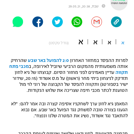
שבת, 20:38, 29.05.21
"מחצית בשכונה" – פודקאסט
אופניים
ספורט מוטורי
משתתפים וזוכים בפרסים
א
א
כדורמים
א
א
(גודל טקסט)
תקנון משתתפים וזוכים בפרסים
טניס
פוטבול אמריקאי NFL
תקנון עבור פעילות אלקטרה
למרות ההפסד במחזור האחרון
2:0 להפועל באר שבע
שהרחיק
אותה משמעותית מהמקום הרביעי שיוביל לאירופה, ב
מכבי פתח
גיימינג E-Sports
בייסבול MLB
תקווה
עדיין מאמינים לפני מחזור הסיום. קבוצתו של גיא לוזון
תקנון עבור פעילות ספורט 1 – "מרלן"
תזדקק לניצחון ביתי מחר (ראשון) על מ.ס אשדוד (20:15, שידור
ספורט אתגרי ואקסטרים
ישיר בספורט3) ותקווה להפסד של הקבוצה של רוני לוי מול
תנאי שימוש
הטוענת לכתר מכבי חיפה שצריכה את שלוש הנקודות.
אומנויות לחימה
המאמן גיא לוזון ערך לשחקניו אסיפה קצרה ובה אמר להם: "לא
מדיניות פרטיות
הגענו בצורה טובה למשחק נגד הפועל באר שבע. אם נבוא
גיימינג E-Sports
להתאבד נגד אשדוד, נשיג את המטרה שלנו וננצח".
תקנון פעילות ספורט 1
מבחינה מקצועית, לוזון יבצע שלושה שינויים לעומת ההרכב