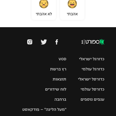
אהבתי
לא אהבתי
כדורגל ישראלי
VOD
כדורגל עולמי
רץ ברשת
ליגת העל
כדורסל ישראלי
תוצאות
ליגת
ליגה לאומית
האלופות
כדורסל עולמי
לוח שידורים
ליגת ווינר
סל
גביע הטוטו
ענפים נוספים
ברחבה
ליגה
NBA
אירופית
"מעל הליגה" – פודקאסט
ליגה לאומית
ליגיונרים
טניס
יורוליג