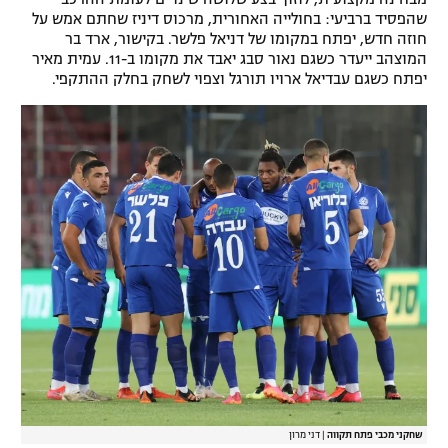
שהפסיד ברביעי: בחולייה האחורית, מרכוס דיניז שחתם אמש על
רשיון להקרנה פומבית לבית עסק
חוזה חדש, יפתח במקומו של דניאל פלשר. בקישור, ארד בר
המוצהב ייעדר כשגם נאור סבג יאבד את מקומו ב-11. עמית מאיר
הצטרפות לחבילת הערוצים
יפתח כשגם עבדיאל ארויו תורגל וצפוי לשחק בחלק ההתקפי.
לוח דרושים – ג'ובנט
תגיות
המגזין
שחקני מכבי פתח תקווה
|
דני מרון