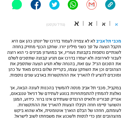
"מחצית בשכונה" – פודקאסט
אופניים
א
א
א
א
(גודל טקסט)
ספורט מוטורי
משתתפים וזוכים בפרסים
כדורמים
מכבי תל אביב
לא לא צפויה לעמוד בדרכו של יונתן כהן אם היא
תקנון משתתפים וזוכים בפרסים
טניס
תקבל הצעה על סך כשני מיליון יורו. שחקן הכנף מחזיק בחוזה
פוטבול אמריקאי NFL
לשנתיים נוספות בקבוצת נעוריו, אך במועדון מבינים כי הוא רוצה
תקנון עבור פעילות אלקטרה
לעבור לאירופה ולא יעמדו בדרכו אם תגיע קבוצה שתסכים לשלם
את הסכום הנ"ל. עם זאת, בהנחה שלא תגיע הצעה שתספק את
גיימינג E-Sports
בייסבול MLB
הצהובים וכן את השחקן עצמו, בקריית שלום בונים מאוד על כהן
תקנון עבור פעילות ספורט 1 – "מרלן"
ומוכנים להציע לו להאריך את ההתקשרות בארבע שנים נוספות.
ספורט אתגרי ואקסטרים
תנאי שימוש
במקביל, מכבי תל אביב מנסה להמשיך בהכנות לעונה הבאה, אך
אומנויות לחימה
נאלצת להמתין להתפתחויות בנוגע לעתידם של דניאל טננבאום,
אנריק סבוריט ולואיס הרננדס שעתידם אינו ברור. כידוע, המגן
מדיניות פרטיות
והשוער סיימו חוזה וקיבלו הצעות להאריך את ההתקשרות.
גיימינג E-Sports
לעומתם, חוזהו של הבלם הוארך אוטומטית, אלא שהוא ביקש
מהצהובים זמן כדי לנסות ולשכנע את משפחתו לשוב לישראל.
תקנון פעילות ספורט 1