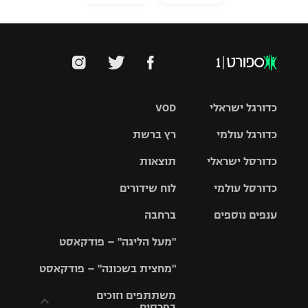
כדורגל ישראלי
VOD
כדורגל עולמי
רץ ברשת
ליגת העל
כדורסל ישראלי
תוצאות
ליגת
ליגה לאומית
האלופות
כדורסל עולמי
לוח שידורים
ליגת ווינר
סל
גביע הטוטו
ענפים נוספים
ברחבה
ליגה
NBA
אירופית
"מעל הליגה" – פודקאסט
ליגה לאומית
ליגיונרים
טניס
יורוליג
ליגה אנגלית
"מחצית בשכונה" – פודקאסט
כדורסל נשים
גביע המדינה
כדוריד
יורוקאפ
ליגה גרמנית
משתתפים וזוכים
בפרסים