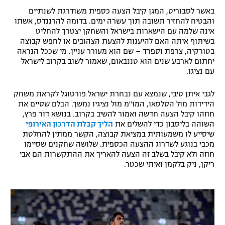
באשר לסבוריט, המגן קיבל הצעה כספית משודרגת לשנתיים
רשיון להקרנה פומבית לבית עסק
והבטיח להחזיר תשובה תוך עשרה ימים. בדומה להרננדס, אשתו
אינה שלמה עם הישארות בישראל והשחקן יצטרך להחליט
הצטרפות לחבילת הערוצים
בשיתוף איתה האם להיענות להצעת הצהובים או לחפש קבוצה
בטורקיה, צרפת וספרד – שם הוא מעורר עניין. מי שככל הנראה
לוח דרושים – ג'ובנט
יחתום לארבע שנים הוא טננבאום, שאמור לשוב בקרוב לישראל
עם נציגו.
תגיות
לגבי איתן טיבי, שנמצא עם נבחרת ישראל פורטוגל לקראת משחק
הידידות מול הסלסאו, המו"מ מול נציגיו נמשך. הבלם שסיים את
המגזין
חוזהו קיבל הצעה חדשה ואמור להשיב בקרוב. בנושא דור פרץ,
השוהה בליסבון כדי להשלים את
הליך קבלת הדרכון האירופי
שיסייע לו משמעותית במציאת קבוצה, הקשר ממתין להחלטת
מכבי בנוגע לשדרוג ההצעה הכספית. שלושה שחקנים שסיימו
חוזה ולא קיבל בשלב זה הצעה להאריך את ההתקשרות הם אבי
ריקן, ניק בלקמן ואיתי שכטר.