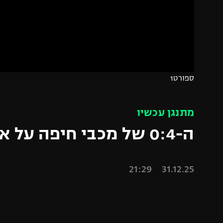
הפועל 
תקנון משתתפים וזוכים בפרסים
הפועל 
תקנון עבור פעילות אלקטרה
הפועל 
תקנון עבור פעילות ספורט 1 – "מרלן"
מכבי נ
טניס
בני יהו
ספורט1
גיימינג E-Sports
תנאי שימוש
מתנגן עכשיו
מדיניות פרטיות
ה-0:4 של מכבי חיפה על אשדוד
תקנון פעילות ספורט 1
רשיון להקרנה פומבית לבית עסק
31.12.25 21:29
הצטרפות לחבילת הערוצים
לוח דרושים – ג'ובנט
תגיות
המגזין