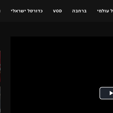
 עולמי
ברחבה
VOD
כדורסל ישראלי
ת
ל ישראלי
כדורגל עולמי
כדורסל ישראלי
ה
על
ליגת האלופות
ליגת ווינר סל
אומית
ליגה אירופית
ליגה לאומית
וטו
ליגה אנגלית
כדורסל נשים
ים
ליגה גרמנית
מכבי תל אביב
מדינה
ליגה ספרדית
הפועל חולון
ישראל
ליגה איטלקית
הפועל ירושלים
יפה
ליגה צרפתית
דני אבדיה
רושלים
ליגה הולנדית
ל אביב
ליגה טורקית