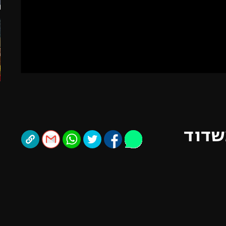
תל אביב
ליגה סינית
חיפה
ליגה ברזילאית
באר שבע
ליגות נוספות
תניה
דה