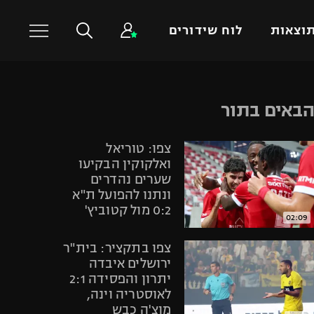
וצאות
לוח שידורים
כדורסל עולמי
ענפים נוספים
באים בתור
NBA
טניס
צפו: טוריאל
יורוליג
כדוריד
ואלקוקין הבקיעו
יורוקאפ
כדורעף
שערים נהדרים
ונתנו להפועל ת"א
שחייה
0:2 מול קטוביץ'
ג'ודו
02:09
אגרוף
צפו בתקציר: בית"ר
ספורט אולימפי
ירושלים איבדה
יתרון והפסידה 2:1
UFC
לאוסטריה וינה,
היאבקות WWE
מוצ'ה כבש