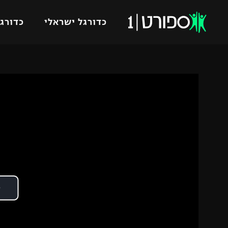
כדורגל ישראלי
כדורגל
VOD
כדורג
רץ ברשת
ליגת ה
ליגה ל
תוצאות
גביע הט
לוח שידורים
ליגיונר
ברחבה
גביע ה
נבחרת 
"מעל הליגה" – פודקאסט
מכבי ח
"מחצית בשכונה" – פודקאסט
בית"ר י
משתתפים וזוכים בפרסים
מכבי ת