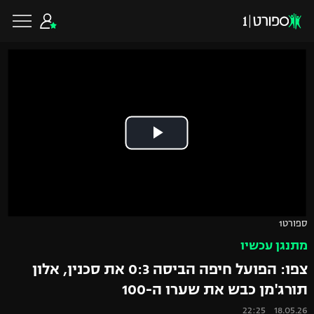
כדורגל ישראלי
ליגת העל
כדורגל עולמי
ליגה לאומית
ליגת האלופות
כדורסל ישראלי
ספורט1
גביע הטוטו
מתנגן עכשיו
ליגה אירופית
ליגת ווינר סל
ליגיונרים
כדורסל עולמי
צפו: הפועל חיפה הביסה 0:3 את סכנין, אלון
ליגה אנגלית
תורג'מן כבש את שערו ה-100
ליגה לאומית
גביע המדינה
NBA
18.05.26 22:25
ליגה גרמנית
ענפים נוספים