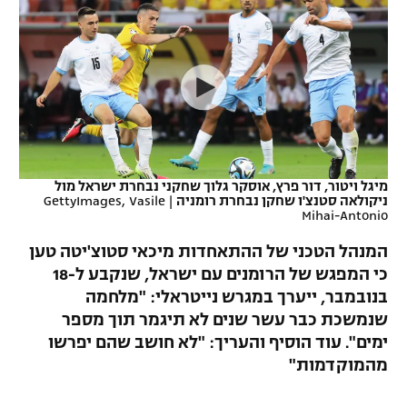
כדורסל נשים
נבחרת ישראל
יורוליג
ליגה ספרדית
טניס
VOD
מכבי תל אביב
מכבי חיפה
יורוקאפ
ליגה איטלקית
כדוריד
הפועל חולון
בית"ר ירושלים
רץ ברשת
ליגה צרפתית
כדורעף
הפועל ירושלים
מכבי תל אביב
ליגה הולנדית
שחייה
תוצאות
מיגל ויטור, דור פרץ, אוסקר גלוך שחקני נבחרת ישראל מול
דני אבדיה
הפועל תל אביב
ניקולאה סטנצ'ו שחקן נבחרת רומניה
|
GettyImages, Vasile
Mihai-Antonio
ליגה טורקית
ג'ודו
הפועל חיפה
לוח שידורים
המנהל הטכני של ההתאחדות מיכאי סטוצ'יטה טען
ליגה סינית
אגרוף
כי המפגש של הרומנים עם ישראל, שנקבע ל-18
הפועל באר שבע
בנובמבר, ייערך במגרש נייטראלי: "מלחמה
ליגה ברזילאית
ברחבה
ספורט אולימפי
שנמשכת כבר עשר שנים לא תיגמר תוך מספר
מכבי נתניה
ימים". עוד הוסיף והעריך: "לא חושב שהם יפרשו
ליגות נוספות
UFC
מהמוקדמות"
"מעל הליגה" – פודקאסט
בני יהודה
היאבקות WWE