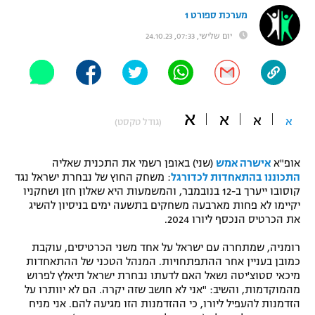
מערכת ספורט 1
"מחצית בשכונה" – פודקאסט
אופניים
יום שלישי, 07:33, 24.10.23
ספורט מוטורי
משתתפים וזוכים בפרסים
כדורמים
תקנון משתתפים וזוכים בפרסים
טניס
א
א
א
א
(גודל טקסט)
פוטבול אמריקאי NFL
תקנון עבור פעילות אלקטרה
גיימינג E-Sports
אופ"א
אישרה אמש
(שני) באופן רשמי את התכנית שאליה
בייסבול MLB
תקנון עבור פעילות ספורט 1 – "מרלן"
התכוננו בהתאחדות לכדורגל
: משחק החוץ של נבחרת ישראל נגד
קוסובו ייערך ב-12 בנובמבר, והמשמעות היא שאלון חזן ושחקניו
ספורט אתגרי ואקסטרים
יקיימו לא פחות מארבעה משחקים בתשעה ימים בניסיון להשיג
תנאי שימוש
את הכרטיס הנכסף ליורו 2024.
אומנויות לחימה
רומניה, שמתחרה עם ישראל על אחד משני הכרטיסים, עוקבת
מדיניות פרטיות
כמובן בעניין אחר ההתפתחויות. המנהל הטכני של ההתאחדות
גיימינג E-Sports
מיכאי סטוצ'יטה נשאל האם לדעתו נבחרת ישראל תיאלץ לפרוש
מהמוקדמות, והשיב: "אני לא חושב שזה יקרה. הם לא יוותרו על
תקנון פעילות ספורט 1
הזדמנות להעפיל ליורו, כי ההזדמנות הזו מגיעה להם. אני מניח