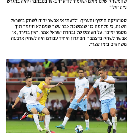
שהמשחק שלנו מולם (שאמור להיערך ב-18 בנובמבר) יהיה במגרש
נייטראלי".
רשיון להקרנה פומבית לבית עסק
סטויצ'יקה הוסיף והעריך: "לדעתי אי אפשר יהיה לשחק בישראל
הצטרפות לחבילת הערוצים
השנה, כי מלחמה כזו שנמשכת כבר עשר שנים לא תיגמר תוך
מספר ימים". על העומס של נבחרת ישראל אמר: "אין ברירה, אי
לוח דרושים – ג'ובנט
אפשר לשחק בדצמבר. הפתרון היחיד עבורם היה לשחק ארבעה
משחקים בזמן קצר".
תגיות
המגזין