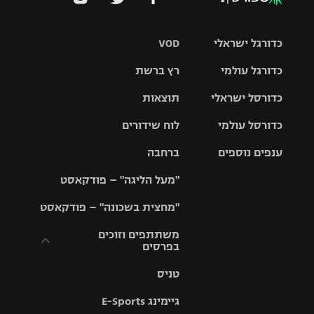
כדורגל ישראלי
VOD
כדורגל עולמי
רץ ברשת
ליגת העל
כדורסל ישראלי
תוצאות
ליגת
ליגה לאומית
האלופות
כדורסל עולמי
לוח שידורים
ליגת ווינר
סל
גביע הטוטו
ענפים נוספים
ברחבה
ליגה
NBA
אירופית
"מעל הליגה" – פודקאסט
ליגה לאומית
ליגיונרים
טניס
יורוליג
ליגה אנגלית
"מחצית בשכונה" – פודקאסט
כדורסל נשים
גביע המדינה
כדוריד
יורוקאפ
ליגה גרמנית
משתתפים וזוכים
בפרסים
מכבי תל
נבחרת
כדורעף
אביב
ישראל
ליגה
טניס
ספרדית
תקנון משתתפים
שחייה
הפועל חולון
מכבי חיפה
וזוכים בפרסים
גיימינג E-Sports
ליגה