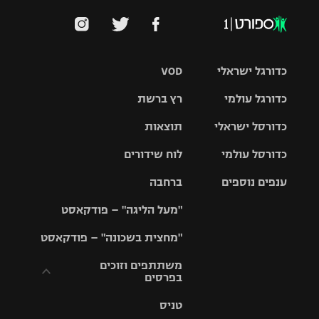
כדורגל ישראלי
VOD
כדורגל עולמי
רץ ברשת
ליגת העל
כדורסל ישראלי
תוצאות
ליגת
ליגה לאומית
האלופות
כדורסל עולמי
לוח שידורים
ליגת ווינר
סל
גביע הטוטו
ענפים נוספים
ברחבה
ליגה
NBA
אירופית
"מעל הליגה" – פודקאסט
ליגה לאומית
ליגיונרים
טניס
יורוליג
ליגה אנגלית
"מחצית בשכונה" – פודקאסט
כדורסל נשים
גביע המדינה
כדוריד
יורוקאפ
ליגה גרמנית
משתתפים וזוכים
בפרסים
מכבי תל
נבחרת
כדורעף
אביב
ישראל
ליגה
טניס
ספרדית
תקנון משתתפים