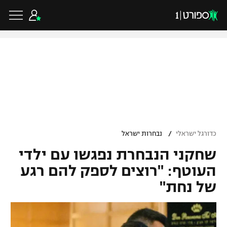
כדורגל ישראלי
ליגת העל
כדורגל עולמי
/
כדורגל ישראלי
נבחרות ישראל
ליגה לאומית
שחקני הנבחרת נפגשו עם ילדי
ליגת האלופות
כדורסל ישראלי
גביע הטוטו
העוטף: "רוצים לספק להם רגע
ליגה אירופית
של נחת"
ליגת ווינר סל
ליגיונרים
כדורסל עולמי
ליגה אנגלית
ליגה לאומית
גביע המדינה
NBA
ליגה גרמנית
ענפים נוספים