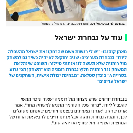
נפגש עם ילדי העוטף. אלי דסה
|
אתר רשמי, באדיבות רשת מלונות פתאל
עוד על נבחרת ישראל
מאמן קוסובו: "יש לי רגשות אשם שהרחקנו את ישראל מהעפלה
ליורו"
בנבחרת מעריכים: שגיב יחזקאל לא יהיה כשיר גם למשחק
מול רומניה
שלא תעשה לנו אנתוני טיילור: השופט שינהל את
המשחק נגד רומניה
חלוץ נבחרת רומניה הוא "השחקן הכי גרוע
בסרייה A"
בוגדן סטלאה: "מבחינת יכולת אישית, השחקנים של
ישראל עדיפים"
בנבחרת יודעים שרק ניצחון מול רומניה ישאיר סיכוי ממשי
להעפיל ליורו. "ברור שכל הטורניר מתנקז למשחק מחר", אמר
אותו שחקן, "אנחנו מאמינים בעצמנו ויודעים שאנחנו מסוגלים
לכך. רומניה נבחרת חזקה אבל אנחנו חייבים להביא את הרוח של
המחצית השנייה מול שוויץ ואז יהיה טוב".