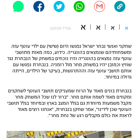
"מחצית בשכונה" – פודקאסט
אופניים
א
א
א
ספורט מוטורי
א
משתתפים וזוכים בפרסים
(גודל טקסט)
כדורמים
שחקני ואנשי נבחר ישראל נפגשו היום (שישי) עם ילדי עוטף עזה
תקנון משתתפים וזוכים בפרסים
טניס
ומשפחותיהם שנמצאים בהונגריה. כידוע, כמה מאות מתושבי
פוטבול אמריקאי NFL
עוטף עזה נמצאים בהונגריה והיו נוכחים במשחק של הנבחרת נגד
תקנון עבור פעילות אלקטרה
שוויץ וכמובן יהיו במשחק מחר מול רומניה. בנבחרת נפגשו עם
גיימינג E-Sports
אותם תושבי עוטף עזה וההתרגשות, בעיקר של הילדים, הייתה
בייסבול MLB
תקנון עבור פעילות ספורט 1 – "מרלן"
גדולה במיוחד.
ספורט אתגרי ואקסטרים
בנבחרת בונים מאוד על הרוח שמעניקים תושבי העוטף לשחקנים
תנאי שימוש
ומקווים מאוד לשמח אותם מחר. "ברור לנו שכל המשחק מחר
אומנויות לחימה
מקבל משמעות מיוחדת גם בגלל המצב בארץ ובמיוחד בגלל תושבי
העוטף שכן לידינו", אמר שחקן בנבחרת, "אנחנו רוצים מאוד
מדיניות פרטיות
לראות את כולם מקבלים רגע של נחת מחר".
גיימינג E-Sports
תקנון פעילות ספורט 1