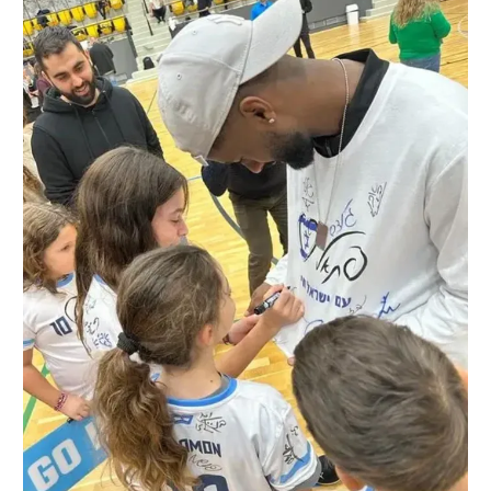
רשיון להקרנה פומבית לבית עסק
הצטרפות לחבילת הערוצים
לוח דרושים – ג'ובנט
תגיות
המגזין