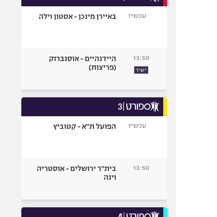
עכשיו
באיירן מינכן - אסטון וילה
13:50
היידנהיים - אוסנברוק
(פריצות)
ישיר
עכשיו
הפועל ת"א - קטוביץ
13:50
בית"ר ירושלים - אוסטריה
וינה