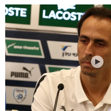
תל אביב
ליגה סינית
חיפה
ליגה ברזילאית
באר שבע
ליגות נוספות
תניה
דה