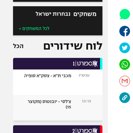
אופניים
משחקים
נבחרות ישראל
ספורט מוטורי
כדורמים
לכל המשחקים >
פוטבול אמריקאי NFL
בייסבול MLB
לוח שידורים
הכל
ספורט אתגרי
ואקסטרים
אומנויות לחימה
גיימינג E-Sports
עכשיו
מכבי ת"א - צסק"א סופיה
13:15
צ'לסי - יובנטוס (מקוצר
15)