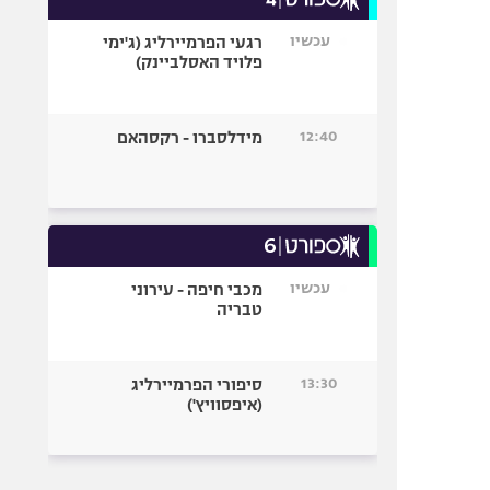
עכשיו
רגעי הפרמיירליג (ג'ימי
פלויד האסלביינק)
12:40
מידלסברו - רקסהאם
עכשיו
מכבי חיפה - עירוני
טבריה
13:30
סיפורי הפרמיירליג
(איפסוויץ')