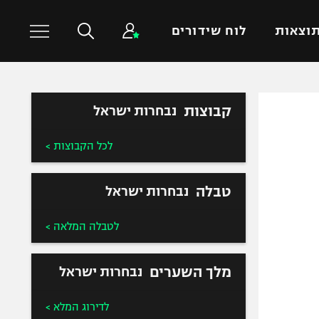
וצאות
לוח שידורים
כדורסל עולמי
ענפים נוספים
קבוצות
נבחרות ישראל
NBA
טניס
לכל הקבוצות >
יורוליג
כדוריד
יורוקאפ
כדורעף
טבלה
נבחרות ישראל
שחייה
ג'ודו
לטבלה המלאה >
אגרוף
ספורט אולימפי
מלך השערים
נבחרות ישראל
UFC
לדירוג המלא >
היאבקות WWE