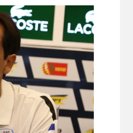
הפועל 
תקנון משתתפים וזוכים בפרסים
הפועל 
תקנון עבור פעילות אלקטרה
הפועל 
תקנון עבור פעילות ספורט 1 – "מרלן"
מכבי נ
טניס
בני יהו
גיימינג E-Sports
תנאי שימוש
מדיניות פרטיות
תקנון פעילות ספורט 1
רשיון להקרנה פומבית לבית עסק
הצטרפות לחבילת הערוצים
לוח דרושים – ג'ובנט
תגיות
המגזין