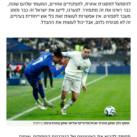
להסתגל למסגרת אחרת, לתפקידים אחרים, המעמד שלהם שונה,
רשיון להקרנה פומבית לבית עסק
כבר ראינו את זה מתפורר. לצערנו, לייצג את ישראל זה כבר מזמן
מעבר לספורט. אין אפשרות לעשות זאת בלי אש ייחודית בעיניים.
הצטרפות לחבילת הערוצים
זה לא מבטיח כלום, אבל יכול לעשות את ההבדל.
לוח דרושים – ג'ובנט
תגיות
המגזין
אוסקר גלוך שחקן נבחרת ישראל מול מייקל אוליסה שחקן נבחרת צרפת
|
רויטרס
מספיק לקרוא את הציטוטים של הנורבגים החמודים, שוחרי