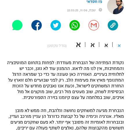
פז חסדאי
"מחצית בשכונה" – פודקאסט
שבת, 11:06, 22.03.25
אופניים
ספורט מוטורי
משתתפים וזוכים בפרסים
כדורמים
א
א
תקנון משתתפים וזוכים בפרסים
א
א
(גודל טקסט)
טניס
פוטבול אמריקאי NFL
תקנון עבור פעילות אלקטרה
נקודת הפתיחה של הנבחרת מעודדת: לפחות בתחום המוטיבציה
גיימינג E-Sports
בייסבול MLB
והמחויבות, אין לנו מה לדאוג. ההמנון עוד לא נוגן, וכבר יש
תקנון עבור פעילות ספורט 1 – "מרלן"
לחלוחית בעיניים. האווירה כאן טעונה עד כדי כך שמראה הדגל
המתנופף מאיץ את פעימות הלב. רק לפני שבועיים חלם זוארץ על
ספורט אתגרי ואקסטרים
החזרת המשחקים לישראל, וכעת אנו נאבקים מחדש על הזכות
תנאי שימוש
הבסיסית לשחק. שוב מעטים מול רבים, שוב מוקצים אל מול
אומנויות לחימה
אויבים, שוב במלחמה על עצם קיומנו בזירה הספורטיבית.
מדיניות פרטיות
גיימינג E-Sports
הנבחרת מגיעה למשחקים נחושה ונלהבת, וזה ממש לא מובן
מאליו. אנרגיה וכימיה של כל קבוצת כדורגל הן עניין מורכב ועדין,
ובנבחרות לאומיות זה מסובך אף יותר. לא פעם שחקנים מגיעים
תקנון פעילות ספורט 1
תשושים מהקבוצות שלהם, נאלצים לשתף פעולה עם יריבים,