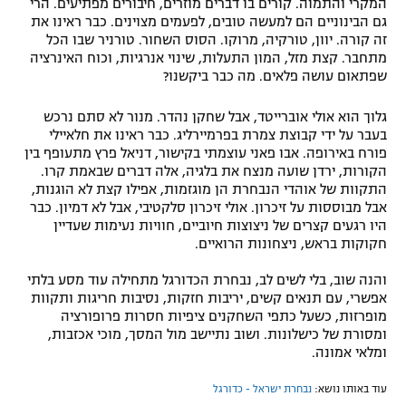
המקרי והתמוה. קורים בו דברים מוזרים, חיבורים מפתיעים. הרי
גם הבינוניים הם למעשה טובים, לפעמים מצוינים. כבר ראינו את
זה קורה. יוון, טורקיה, מרוקו. הסוס השחור. טורניר שבו הכל
מתחבר. קצת מזל, המון התעלות, שינוי אנרגיות, וכוח האינרציה
שפתאום עושה פלאים. מה כבר ביקשנו?
גלוך הוא אולי אוברייטד, אבל שחקן נהדר. מנור לא סתם נרכש
בעבר על ידי קבוצת צמרת בפרמיירליג. כבר ראינו את חלאיילי
פורח באירופה. אבו פאני עוצמתי בקישור, דניאל פרץ מתעופף בין
הקורות, ירדן שועה מנצח את בלגיה, אלה דברים שבאמת קרו.
התקוות של אוהדי הנבחרת הן מוגזמות, אפילו קצת לא הוגנות,
אבל מבוססות על זיכרון. אולי זיכרון סלקטיבי, אבל לא דמיון. כבר
היו רגעים קצרים של ניצוצות חיוביים, חוויות נעימות שעדיין
חקוקות בראש, ניצחונות הרואיים.
והנה שוב, בלי לשים לב, נבחרת הכדורגל מתחילה עוד מסע בלתי
אפשרי, עם תנאים קשים, יריבות חזקות, נסיבות חריגות ותקוות
מופרזות, כשעל כתפי השחקנים ציפיות חסרות פרופורציה
ומסורת של כישלונות. ושוב נתיישב מול המסך, מוכי אכזבות,
ומלאי אמונה.
עוד באותו נושא:
נבחרת ישראל - כדורגל