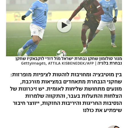
כדורסל נשים
נבחרת ישראל
יורוליג
ליגה ספרדית
טניס
VOD
מכבי תל אביב
מכבי חיפה
יורוקאפ
ליגה איטלקית
כדוריד
הפועל חולון
בית"ר ירושלים
רץ ברשת
ליגה צרפתית
כדורעף
הפועל ירושלים
מכבי תל אביב
ליגה הולנדית
שחייה
תוצאות
מנור סולומון שחקן נבחרת ישראל מול דודי לוקבאקיו שחקן
דני אבדיה
הפועל תל אביב
נבחרת בלגיה
|
GettyImages, ATTILA KISBENEDEK/AFP
ליגה טורקית
ג'ודו
בין מוטיבציה ומחויבות לוהטות לציפיות מופרזות:
הפועל חיפה
לוח שידורים
שחקני הנבחרת מתאחדים במציאות מורכבת,
ליגה סינית
אגרוף
מונעים מתחושת שליחות לאומית. יש זיכרונות של
הפועל באר שבע
ליגה ברזילאית
הצלחות והתעלות בעבר, והתקווה שלמרות
ברחבה
ספורט אולימפי
הנסיבות החריגות והיריבות החזקות, ייווצר חיבור
מכבי נתניה
ליגות נוספות
שיפתיע את כולנו
UFC
"מעל הליגה" – פודקאסט
בני יהודה
היאבקות WWE