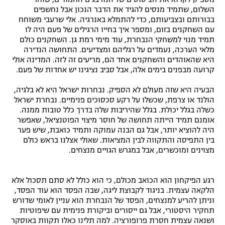
השלום, שתמיד מנסים להגיד את הדבר הנכון אבל נחשפים
בבורותם ובצביעותם, כדי להתמלא באנרגיה. אלי שרעבי משוחח
עם השחקנים בזום, ומספר איך בחייו הרגילים של פעם היה לו
תמיד מנוי למשחקי הנבחרת, עוד מימי רמת גן. השחקנים כולם
מלאי הערכה, נעמדים על רגליהם ומצדיעים. התחושה הנדירה
היא שהאוהדים והשחקנים אחד הם, מריעים זה לזה. המדינה אולי
קרועה מבפנים בימים אלה, אבל סביב נציגינו יש אחדות של פעם.
הבעיה היא שזה מעולם לא הספיק. נבחרות ישראל היא לא בלגיה,
הולנד או צרפת, שכשלו על רקע סכסוכים פנימיים. נבחרת ישראל
כשלה בגלל יכולת. בגלל שהיריבות שלה בדרך כלל טובות ממנה.
אומנם תמיד הייתה תחושה של חוסר מיצוי הפוטנציאל, שאפשר
היה להוציא יותר, אבל גם הבנה עמוקה ותמיד כואבת, שיש פער
בין התפיסה והתקווה לבין המציאות. שאולי אצלנו בראש כולם
מצוינים ומוכשרים, אבל במגרש הגויים מנצחים.
רגע הפיקחון הוא הכואב מכולם, כי הוא כולל לא סתם תסכול אלא
הלקאה עצמית. בניגוד לקבוצת ליגה, שבה הפסד הוא עוד הפסד,
וניתן להריע למנצחים, הפסד של הנבחרת הוא עניין לאומי שדורש
תחקיר היסטורי, אבל גם ייסורים וביקורת פנימית עם שיפוטיות
ושנאה עצמית חסרת פרופורציה. למה תלינו כאלו תקוות באוסקר