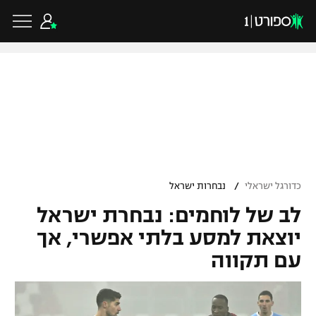
כדורגל ישראלי
ליגת העל
כדורגל עולמי
/
כדורגל ישראלי
נבחרות ישראל
ליגה לאומית
לב של לוחמים: נבחרת ישראל
ליגת האלופות
כדורסל ישראלי
גביע הטוטו
יוצאת למסע בלתי אפשרי, אך
ליגה אירופית
עם תקווה
ליגת ווינר סל
ליגיונרים
כדורסל עולמי
ליגה אנגלית
ליגה לאומית
גביע המדינה
NBA
ליגה גרמנית
ענפים נוספים