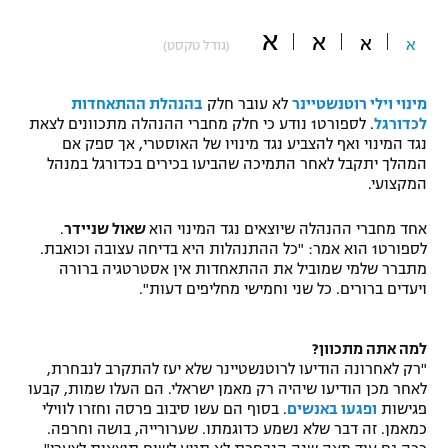
"מחצית בשכונה" – פודקאסט
א
א
אופניים
א
א
(גודל טקסט)
ספורט מוטורי
משתתפים וזוכים בפרסים
מינוי וילי רוטנשטיינר
לא עובר חלק
בהנהלת ההתאחדות
לכדורגל
. לספורט1 נודע כי חלק מחברי ההנהלה מתכוונים לצאת
כדורמים
נגד המינוי ואף להצביע נגד מינויו של האוסטרי, אך ספק אם
תקנון משתתפים וזוכים בפרסים
טניס
המהלך יתקבל לאחר התמיכה שהביעו בכירים בכדורגל במנהל
המקצועי.
פוטבול אמריקאי NFL
תקנון עבור פעילות אלקטרה
גיימינג E-Sports
אחד מחברי ההנהלה שיוצאים נגד המינוי הוא
שאול שניידר
.
בייסבול MLB
תקנון עבור פעילות ספורט 1 – "מרלן"
לספורט1 הוא אמר: "כל ההתנהלות היא בדיחה עצובה וכואבת.
מתברר שלמי שמוביל את ההתאחדות אין אסטרטגיה ברורה
ספורט אתגרי ואקסטרים
ויעדים ברורים. כל שני וחמישי מחליפים דעות".
תנאי שימוש
אומנויות לחימה
למה אתה מתכוון?
מדיניות פרטיות
"רק לאחרונה הודיעו לרוטנשטיינר שלא יעז להתקרב לנבחרת,
גיימינג E-Sports
לאחר מכן הודיעו שיהיה רק מאמן ישראלי. הם העלו שמות, קבעו
פגישות
ופגעו באנשים
. בסוף הם עשו סיבוב פרסה וחזרו לווילי
תקנון פעילות ספורט 1
כמאמן. זה דבר שלא נשמע כדוגמתו. שערורייה, בושה וחרפה.