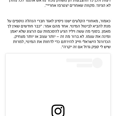
דעות ולכן כל ההצבעות הן משחק מכור מראש אתנגד לכל מהלך
לא הגיוני. מקווה שאחרים יצטרפו אחריי".
כאמור, מאחורי הקלעים ישנו ניסיון לאגד חברי הנהלה נוספים על
מנת להביא לביטול המינוי. אחד מהם אמר: "כבר חודשים שאין לך
מאמן. בסוף מה עשה וילי? הגיע להסכמות עם הרצוג שלא יאמן
ומינה את עצמו. לא ברור מה זה – יותר עצוב או יותר מצחיק.
הכדורגל הישראלי חייב להירתם כדי לדחות את המינוי, למרות
שיש לי ספק גדול אם זה יקרה".