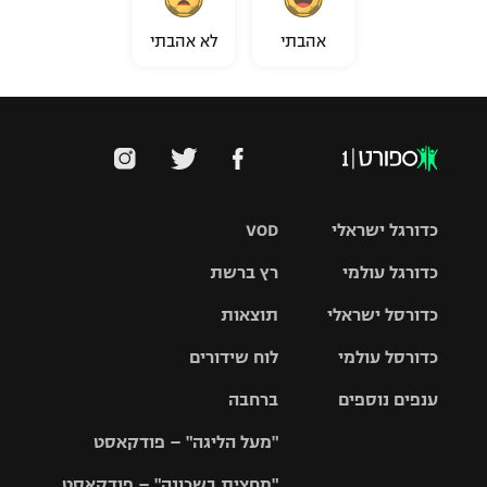
אהבתי
לא אהבתי
כדורגל ישראלי
VOD
כדורגל עולמי
רץ ברשת
ליגת העל
כדורסל ישראלי
תוצאות
ליגת
ליגה לאומית
האלופות
כדורסל עולמי
לוח שידורים
ליגת ווינר
סל
גביע הטוטו
ענפים נוספים
ברחבה
ליגה
NBA
אירופית
"מעל הליגה" – פודקאסט
ליגה לאומית
ליגיונרים
טניס
יורוליג
ליגה אנגלית
"מחצית בשכונה" – פודקאסט