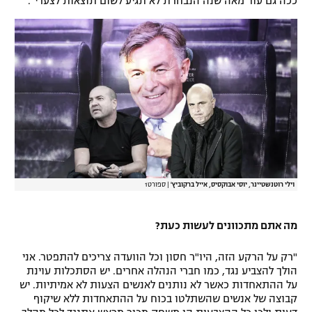
ככה גם עוד מאה שנה הנבחרת לא תגיע לשום תוצאות לצערי".
רשיון להקרנה פומבית לבית עסק
הצטרפות לחבילת הערוצים
לוח דרושים – ג'ובנט
תגיות
המגזין
וילי רוטנשטיינר, יוסי אבוקסיס, אייל ברקוביץ'
|
ספורט1
מה אתם מתכוונים לעשות כעת?
"רק על הרקע הזה, היו"ר חסון וכל הוועדה צריכים להתפטר. אני
הולך להצביע נגד, כמו חברי הנהלה אחרים. יש הסתכלות עוינת
על ההתאחדות כאשר לא נותנים לאנשים הצעות לא אמיתיות. יש
קבוצה של אנשים שהשתלטו בכוח על ההתאחדות ללא שיקוף