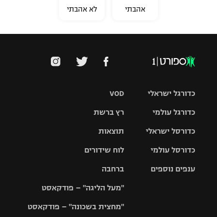
אהבתי
לא אהבתי
כדורגל ישראלי
VOD
כדורגל עולמי
רץ ברשת
ליגת העל
כדורסל ישראלי
תוצאות
ליגת
ליגה לאומית
האלופות
כדורסל עולמי
לוח שידורים
ליגת ווינר
סל
גביע הטוטו
ענפים נוספים
ברחבה
ליגה
NBA
אירופית
"מעל הליגה" – פודקאסט
ליגה לאומית
ליגיונרים
טניס
יורוליג
ליגה אנגלית
"מחצית בשכונה" – פודקאסט
כדורסל נשים
גביע המדינה