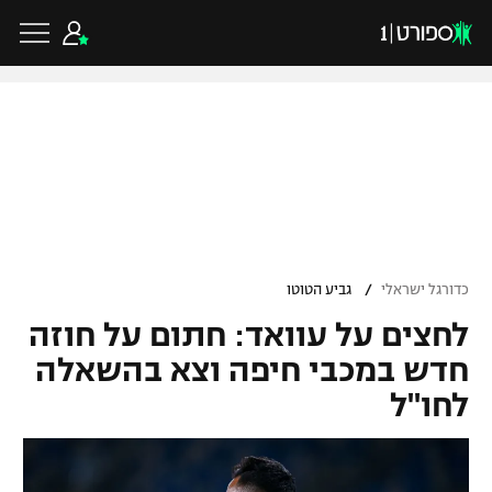
כדורגל ישראלי
ליגת העל
כדורגל עולמי
/
כדורגל ישראלי
גביע הטוטו
ליגה לאומית
לחצים על עוואד: חתום על חוזה
ליגת האלופות
כדורסל ישראלי
גביע הטוטו
חדש במכבי חיפה וצא בהשאלה
ליגה אירופית
לחו"ל
ליגת ווינר סל
ליגיונרים
כדורסל עולמי
ליגה אנגלית
ליגה לאומית
גביע המדינה
NBA
ליגה גרמנית
ענפים נוספים