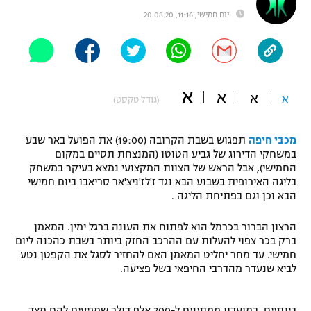
יום חמישי, 11:16, 20.08.20
"מחצית בשכונה" – פודקאסט
אופניים
ספורט מוטורי
משתתפים וזוכים בפרסים
א
א
כדורמים
א
א
(גודל טקסט)
תקנון משתתפים וזוכים בפרסים
טניס
פוטבול אמריקאי NFL
תקנון עבור פעילות אלקטרה
מכבי חיפה
תפגוש בשבת הקרובה (19:00) את הפועל באר שבע
במשחקי הדירוג של גביע הטוטו (המנצחת תסיים במקום
גיימינג E-Sports
בייסבול MLB
החמישי), אבל הראש של הצוות המקצועי נמצא בעיקר במשחק
תקנון עבור פעילות ספורט 1 – "מרלן"
בליגה האירופית בשבוע הבא נגד ז'לז'ניצ'אר סריאבו ביום חמישי
ספורט אתגרי ואקסטרים
הבא וכן וגם בפתיחת הליגה .
תנאי שימוש
הרצון הברור בכרמל הוא לפתוח את העונה ברגל ימין. המאמן
אומנויות לחימה
ברק בכר צפוי להעלות עם ההרכב החזק ביותר בשבת כהכנה ליום
מדיניות פרטיות
חמישי. עד מחר יחליט המאמן האם להחזיר לסגל את הקפטן נטע
גיימינג E-Sports
לביא שנעדר מהדרבי החיפאי בשל פציעה.
תקנון פעילות ספורט 1
בינתיים, במועדון ממתינים ל-200 אלף דולר שמגיעים להם מצד