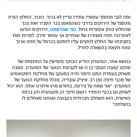
ומה לגבי מוחמד עוואד? עתידו עדיין לא ברור. כזכור, החלוץ הודח
מהסגל של הירוקים בדרבי כשהמאמן בכר הסביר זאת בכך
שהחלוץ בוחן אופציות בחול.
כפי שפרסמנו
, הירוקים הציעו
לאחרונה חוזה משודרג של שנתיים אך עוואד סירב. למרות זאת
בסביבתו של החלוץ לוחצים עליו לחתום בכרמל על חוזה ארוך
טווח ולצאת בהשאלה לחו"ל.
בנושא אחר, המועדון הודיע הבוקר (חמישי) על החתמתו של
סונקו קאבה הגמבי בן ה-18 לקבוצת הנוער של המועדון. קאבה
משחק בעמדת המגן הימני והיה במעקב של מחלקת הסקואטינג
של מכבי חיפה זמן רב. איציק עובדיה, מנהל מחלקת הנוער של
המועדון: "אני שמח על צירופו, בחודש מרץ איתרנו אותו. הוא יכול
לשחק גם בכנף והותיר רושם חיובי הן מקצועית והן ברמה
האישית, הוא השתלב חברתית בקבוצה ואנחנו מאחלים לו
בהצלחה"