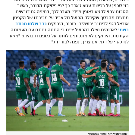
בני סכנין על רכישת עטא ג'אבר כך לפי פסיקת הבורר, כאשר
רשיון להקרנה פומבית לבית עסק
הסכום צפוי להגיע באופן מיידי. מעבר לכך, בחיפה גם דורשים
מחצית מהכסף שקיבלה הפועל תל אביב על מכירתו של הקפטן
הצטרפות לחבילת הערוצים
אוראל דגני לבית"ר ירושלים. כזכור, הירוקים
כבר שלחו מכתב
רשמי
לאדומים ואילו בהפועל ציינו כי החוזה נחתם עם העמותה
הקודמת. הירוקים לא מתכוונים לוותר על כספם והבהירו: "מגיע
לוח דרושים – ג'ובנט
לנו כסף על דגני. אם צריך, נפנה לבוררות".
תגיות
המגזין
שחקני מכבי חיפ
|
מאור אלקסלסי