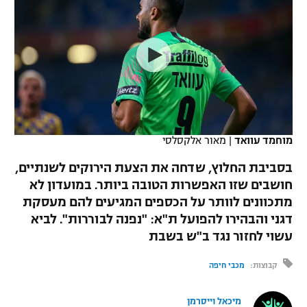
כדורסל נשים
נבחרת ישראל
יורוליג
ליגה ספרדית
טניס
VOD
מכבי תל אביב
מכבי חיפה
יורוקאפ
ליגה איטלקית
כדוריד
הפועל חולון
בית"ר ירושלים
רץ ברשת
ליגה צרפתית
כדורעף
הפועל ירושלים
מכבי תל אביב
ליגה הולנדית
שחייה
תוצאות
מוחמד עוואד
|
מאור אלקסלסי
דני אבדיה
הפועל תל אביב
ליגה טורקית
בסביבת החלוץ, שדחה את הצעת הירוקים לשנתיים,
ג'ודו
הפועל חיפה
חושבים שזו האפשרות הטובה ביותר. במועדון לא
לוח שידורים
ליגה סינית
מתכוונים לוותר על הכספים המגיעים להם מעסקת
אגרוף
הפועל באר שבע
דגני והבהירו להפועל ת"א: "נפנה לבוררות". לביא
ליגה ברזילאית
ברחבה
עשוי לחזור נגד ב"ש בשבת
ספורט אולימפי
מכבי נתניה
ליגות נוספות
קבוצות:
מכבי חיפה
UFC
"מעל הליגה" – פודקאסט
בני יהודה
מיכאל וייסרמן
היאבקות WWE