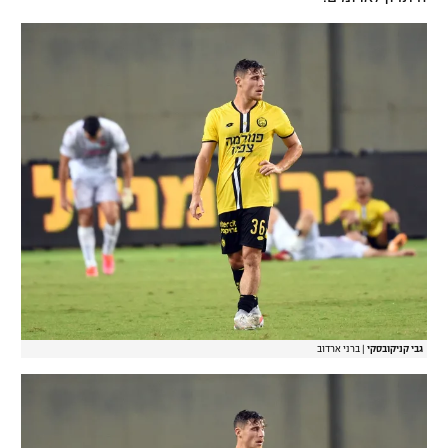
גבי קניקובסקי
|
ברני ארדוב