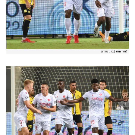
לוסיו חוגג
|
ברני ארדוב