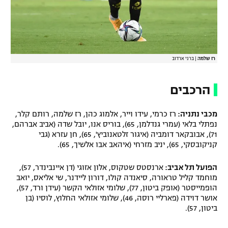
רז שלמה
|
ברני ארדוב
הרכבים
מכבי נתניה:
רז כרמי, עידו וייר, אלמוג כהן, רז שלמה, רותם קלר,
נפתלי בלאי (עמרי גנדלמן, 65), בוריס אנו, יובל שדה (אביב אברהם,
71), אבובקאר דומביה (איגור זלטאנוביץ', 65), חן עזרא (גבי
קניקובסקי, 65), יניב מזרחי (איהאב אבו אלשיך, 65).
הפועל תל אביב:
ארנסטס שטקוס, אלון אזוגי (דן איינבינדר, 57),
מוחמד קליל טראורה, סיאנדה קולו, דורון ליידנר, שי אליאס, יואב
הופמייסטר (אופק ביטון, 77), שלומי אזולאי הקשר (עידן ורד, 57),
אושר דוידה (פארליי רוסה, 46), שלומי אזולאי החלוץ, לוסיו (בן
ביטון, 57).