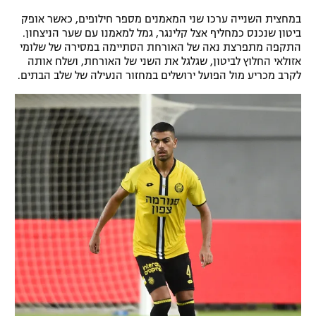
רשיון להקרנה פומבית לבית עסק
במחצית השנייה ערכו שני המאמנים מספר חילופים, כאשר אופק
ביטון שנכנס כמחליף אצל קלינגר, גמל למאמנו עם שער הניצחון.
התקפה מתפרצת נאה של האורחת הסתיימה במסירה של שלומי
הצטרפות לחבילת הערוצים
אזולאי החלוץ לביטון, שגלגל את השני של האורחת, ושלח אותה
לקרב מכריע מול הפועל ירושלים במחזור הנעילה של שלב הבתים.
לוח דרושים – ג'ובנט
תגיות
המגזין