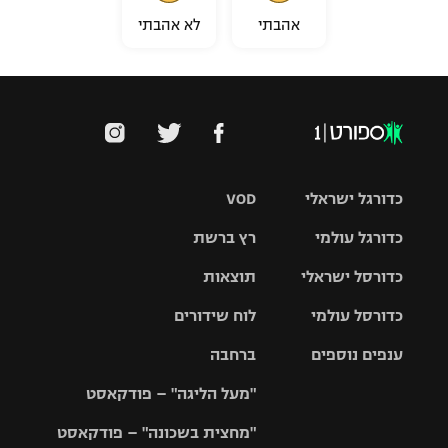
אהבתי
לא אהבתי
כדורגל ישראלי
VOD
כדורגל עולמי
רץ ברשת
ליגת העל
כדורסל ישראלי
תוצאות
ליגת
ליגה לאומית
האלופות
כדורסל עולמי
לוח שידורים
ליגת ווינר
סל
גביע הטוטו
ענפים נוספים
ברחבה
ליגה
NBA
אירופית
"מעל הליגה" – פודקאסט
ליגה לאומית
ליגיונרים
טניס
יורוליג
ליגה אנגלית
"מחצית בשכונה" – פודקאסט
כדורסל נשים
גביע המדינה