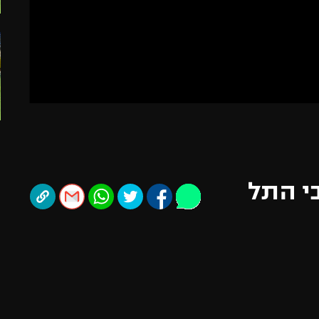
תל אביב
ליגה סינית
חיפה
ליגה ברזילאית
באר שבע
ליגות נוספות
תניה
דה
י התל