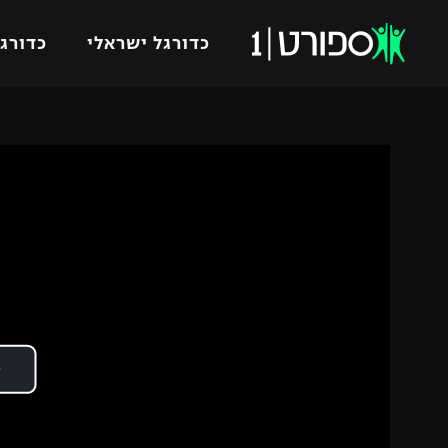
כדורגל ישראלי
כדורגל
VOD
כדורג
רץ ברשת
ליגת ה
ליגה ל
תוצאות
גביע הט
לוח שידורים
ליגיונר
ברחבה
גביע ה
נבחרת 
"מעל הליגה" – פודקאסט
מכבי ח
"מחצית בשכונה" – פודקאסט
בית"ר י
משתתפים וזוכים בפרסים
מכבי ת