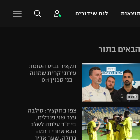
וצאות
לוח שידורים
כדורסל עולמי
ענפים נוספים
באים בתור
NBA
טניס
תקציר גביע הטוטו:
יורוליג
כדוריד
עירוני קרית שמונה
יורוקאפ
כדורעף
- בני סכנין 0:1
שחייה
ג'ודו
03:07
אגרוף
צפו בתקציר: סילבה
ספורט אולימפי
עצר שני פנדלים,
בית"ר עלתה לשלב
UFC
הבא אחרי דרמה
היאבקות WWE
גדולה. שער אדיר