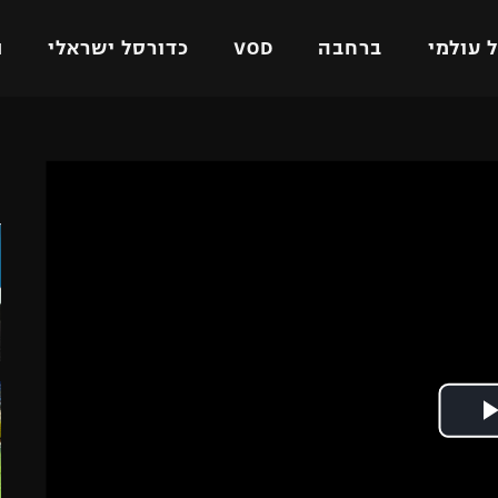
 עולמי
ברחבה
VOD
כדורסל ישראלי
ת
ל ישראלי
כדורגל עולמי
כדורסל ישראלי
ה
על
ליגת האלופות
ליגת ווינר סל
אומית
ליגה אירופית
ליגה לאומית
וטו
ליגה אנגלית
כדורסל נשים
ים
ליגה גרמנית
מכבי תל אביב
מדינה
ליגה ספרדית
הפועל חולון
ישראל
ליגה איטלקית
הפועל ירושלים
יפה
ליגה צרפתית
דני אבדיה
רושלים
ליגה הולנדית
ל אביב
ליגה טורקית