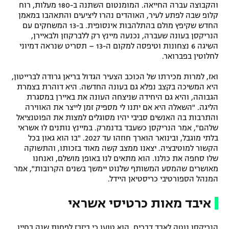
והקבוצה עברה החייאה. המומנטום השתנה ב-180 מעלות, רוח
קלופ שבה לפתע לעיר, האוהדים נהרו ליציעים והתאהבו במאמן
החדש שקיפץ מולם בהתלהבות אינסופית. ב-13 המשחקים עם
הנריקסן בעונה שעברה, נכנעה מיינץ רק ללברקוזן ולבאיירן,
השיגה 6 נצחונות וטיפסה למקום ה-13 – תסריט שנראה דמיוני
לחלוטין בפברואר.
ואז, למרות מכירתו של הכוכב הצעיר הגדול בריאן גרודה לברייטון,
היא המשיכה בקצב נפלא גם בעונה החדשה. היא דוהרת בצמרת
הגבוהה, והיא גם היחידה שניצחה העונה את באיירן במסגרת
הליגה. "השאלה היא אם יתנו לי מספיק זמן לייצר את האווירה
והתרבות בה האנשים סביבי יהיו מסוגלים למצות את הפוטנציאל
שלהם", אמר הנריקסן כשעבד בדנמרק. במיינץ נותנים לו אשראי
בלתי מוגבל, ובינואר הוארך חוזהו עד 2027. "בו הוא גאון בכל
הקשור למוטיבציה. יצאנו ממצב קשה מאוד בזכותו, והתשוקה
שלו סחפה את כולנו. הוא מתאים לנו באופן מושלם, ואנחנו
מאושרים שהמסע המשותף שלנוט יימשך בשנים הקרובות", אמר
המנהל הספורטיבי כריסטיאן היידל.
איבד מאות כרטיסי אשראי
הנריקסן נוטה לאבד דברים. הוא טוען כי ביזבז לפחות שנה בחייו