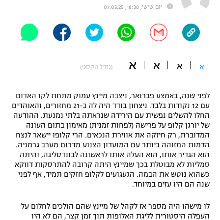
יום שישי, 18:38, 07.03.25
"מחצית בשכונה" – פודקאסט
אופניים
ספורט מוטורי
משתתפים וזוכים בפרסים
א
א
א
א
כדורמים
(גודל טקסט)
תקנון משתתפים וזוכים בפרסים
טניס
פוטבול אמריקאי NFL
לפני שנה, באמצע פברואר, ניצבה מיינץ עמוק מתחת לקו האדום
תקנון עבור פעילות אלקטרה
עם 12 נקודות בלבד. ניצחון בודד היה לה ב-21 מחזורים, והאוהדים
גיימינג E-Sports
בייסבול MLB
החלו להשלים נפשית עם הירידה שנראתה בלתי נמנעת. ההודעה
תקנון עבור פעילות ספורט 1 – "מרלן"
של יורגן קלופ על פרישה (לפחות זמנית) מאימון בתום העונה
המדוברת, רק חיזקה את אווירת הנכאים. הרי קלופו יישאר לנצח
ספורט אתגרי ואקסטרים
הדמות המזוהה ביותר עם המועדון הצנוע מדרום מערב גרמניה.
תנאי שימוש
הוא הגדיר אותו, הוא העלה אותו לראשונה לבונדסליגה, והיתה
אומנויות לחימה
סמליות לא מבוטלת בכך שמיינץ היתה קרובה להתרסקות דווקא
כשהוא נוטש את הבמה. הגעגועים לקלופ חזקים תמיד, אף לפני
מדיניות פרטיות
שנה הם היו עזים במיוחד.
גיימינג E-Sports
לו מישהו היה מספר אז לקהל של מיינץ שהם הולכים לחלום על
תקנון פעילות ספורט 1
העפלה היסטורית לליגת האלופות תוך זמן קצר, הם לא היו