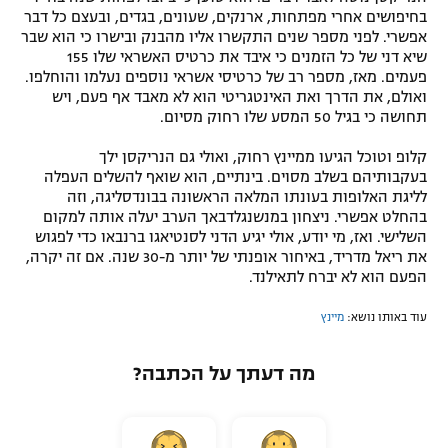
בחיפושים אחרי מפתחות, ארנקים, שעונים, בגדים, ובעצם כל דבר
אפשרי. לפני מספר שנים התקשרו אליו מהבנק ובישרו כי הוא שבר
שיא דני של כל הזמנים כי איבד את כרטיס האשראי שלו 155
פעמים. מאז, מספר רב של כרטיסי אשראי נוספים נעלמו והוחלפו.
ואולם, את הדרך ואת האינטגריטי הוא לא מאבד אף פעם, ויש
תחושה כי בגיל 50 המסע שלו רחוק מסיום.
קלופ וטוכל הגיעו ממיינץ רחוק, ואולי גם הנריקסן ילך
בעקבותיהם בשלב מסוים. בינתיים, הוא שואף להשלים העפלה
לליגת האלופות בעונתו המלאה הראשונה בבונדסליגה, וזה
בהחלט אפשרי. ניצחון במנשנגלדבאך הערב יעלה אותה למקום
השלישי. ואז, מי יודע, אולי יגיע הדני לסנטיאגו ברנבאו כדי לפגוש
את ריאל מדריד, באיחור אופנתי של יותר מ-30 שנה. אם זה יקרה,
הפעם הוא לא יברח לתאילנד.
עוד באותו נושא:
מיינץ
מה דעתך על הכתבה?