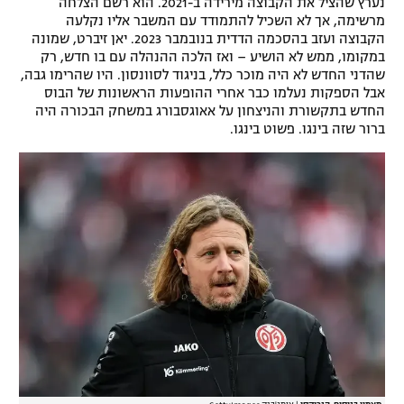
נערץ שהציל את הקבוצה מירידה ב-2021. הוא רשם הצלחה
מרשימה, אך לא השכיל להתמודד עם המשבר אליו נקלעה
הקבוצה ועזב בהסכמה הדדית בנובמבר 2023. יאן זיברט, שמונה
במקומו, ממש לא הושיע – ואז הלכה ההנהלה עם בו חדש, רק
שהדני החדש לא היה מוכר כלל, בניגוד לסוונסון. היו שהרימו גבה,
אבל הספקות נעלמו כבר אחרי ההופעות הראשונות של הבוס
החדש בתקשורת והניצחון על אאוגסבורג במשחק הבכורה היה
ברור שזה בינגו. פשוט בינגו.