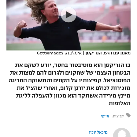
כדורסל נשים
נבחרת ישראל
יורוליג
ליגה ספרדית
טניס
VOD
מכבי תל אביב
מכבי חיפה
יורוקאפ
ליגה איטלקית
כדוריד
הפועל חולון
בית"ר ירושלים
רץ ברשת
ליגה צרפתית
כדורעף
הפועל ירושלים
מכבי תל אביב
מאמן עם רגש. הנריקסן
|
אימג'בנק GettyImages
ליגה הולנדית
שחייה
תוצאות
דני אבדיה
בו הנריקסן הוא מוטיבטור בחסד, יודע לשקם את
הפועל תל אביב
הבטחון העצמי של שחקנים ולגרום להם למצות את
ליגה טורקית
ג'ודו
הפוטנציאל. קפיצותיו על הקווים והתשוקה החריגה
הפועל חיפה
לוח שידורים
ליגה סינית
מזכירות לכולם את יורגן קלופ, ואחרי שהציל את
אגרוף
מיינץ מירידה אשתקד הוא מכוון להעפלה לליגת
הפועל באר שבע
ליגה ברזילאית
האלופות
ברחבה
ספורט אולימפי
מכבי נתניה
ליגות נוספות
קבוצות:
מיינץ
UFC
"מעל הליגה" – פודקאסט
בני יהודה
מיכאל יוכין
היאבקות WWE