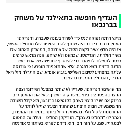
מאמין בניסים. הנריקסן
|
אימג'בנק GettyImages
העדיף חופשה בתאילנד על משחק
בברנבאו
מיינץ היתה זקוקה לנס כדי לשרוד בעונה שעברה, והנריקסן
מאמין בנסים כי כבר היה שותף להם. הסיפור שלו מתחיל ב-1994,
אז היה חלוץ צעיר בקצה הסגל של אודנסה, המועדון האהוב שלו
מעיר הולדתו. הנריקסן, שכמעט ולא שיחק, קנה מראש כרטיס
טיסה לתאילנד לדצמבר כדי להצטרף לחופשה של אחיו כאשר
הליגה הדנית תצא לפגרה. אלא שהתוכניות הופרעו כי אודנסה
עלתה במפתיע לסיבוב השלישי בגביע אופ"א, שם הוגרלה מול ריאל
מדריד, והגומלין התקיים בדצמבר.
מה עושים? הנריקסן, שעדיין לא שותף במפעל האירופי וצפה
מהצד בהפסד 3:2 ביתי במשחק ה ראשון, שאל את המאמן קים
ברינק אם יש לו סיכוי לשחק בסנטיאגו ברנבאו, ולא קיבל תשובה
חד משמעית. הבוס הופתע שהחניך הצעיר שוקל לוותר על
ההזדמנות ליטול חלק במשחק הגדול ביותר בתולדות המועדון,
ואמר לו: "תחליט בעצמך". הנריקסן החליט – ועלה על המטוס
לבנגקוק. שם, על חוף הם, הוא נדהם לקרוא בעיתון כי אודנסה