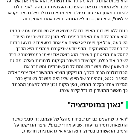
הוא פשוט אותנטי ולא מסתיר את רגשותיו. הוא אומר את אשר על
ליבו, ולא מסתיר גם את ההערכה העצמית הגבוהה. "אני חולם
להיות המאמן הכי טוב בעולם. אני מתאים גם לברצלונה אם יקראו
לי לשם", הוא טען – וזו לא הגזמה. הוא באמת מאמין בזה.
כנות ללא פשרות מאפשרת לו למצוא שפה משותפת עם שחקניו.
הוא אומר להם את האמת בפנים ולא מוכן להתפשר עם היעדר
השקעה, אבל אף פעם לא יאשים אף אחד בטעויות שבוצעו בתום
לב במהלך המשחקים. הדני יודע שביקורת פומבית היא הדרך
לחסל את הביטחון העצמי. הוא רואה את עצמו כמוטיבטור שחייב
לשקם את כולם, וקבוצות במשבר זקוקות לדמויות כאלה, מה גם
שהשגעון שלו מושך תשומת לב תקשורתית ומשחרר את
הכדורגלנים מרוב הלחץ. הנריקסן הוציא מהמשבר את ציריך אליה
הגיע ב-2022, וההימור של מיינץ עליו היה מושכל. בשווייץ כבר
הגדירו אותו כקלופ החדש, ואין מקום נכון יותר למאמן המכונה
כך מאשר המועדון בו גדל קלופ עצמו.
"גאון במוטיבציה"
"ראיתי שחקנים כבויים שפחדו מהצל של עצמם. זה טבעי כאשר
התוצאות תמיד גרועות, שבוע אחרי שבוע", סיפר הנריקסן על
הימים הראשונים במיינץ. הוא הביא איתו אנרגיות חדשות,