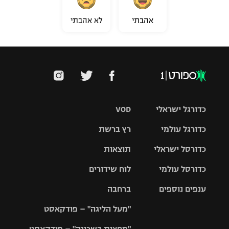
אהבתי
לא אהבתי
כדורגל ישראלי
VOD
כדורגל עולמי
רץ ברשת
ליגת העל
כדורסל ישראלי
תוצאות
ליגת
ליגה לאומית
האלופות
כדורסל עולמי
לוח שידורים
ליגת ווינר
סל
גביע הטוטו
ענפים נוספים
ברחבה
ליגה
NBA
אירופית
"מעל הליגה" – פודקאסט
ליגה לאומית
ליגיונרים
טניס
יורוליג
ליגה אנגלית
"מחצית בשכונה" – פודקאסט