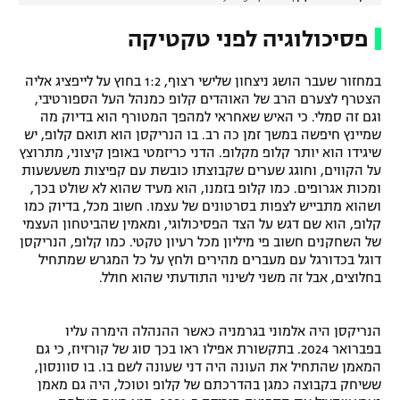
פסיכולוגיה לפני טקטיקה
במחזור שעבר הושג ניצחון שלישי רצוף, 1:2 בחוץ על לייפציג אליה
הצטרף לצערם הרב של האוהדים קלופ כמנהל העל הספורטיבי,
וגם זה סמלי. כי האיש שאחראי למהפך המטורף הוא בדיוק מה
שמיינץ חיפשה במשך זמן כה רב. בו הנריקסן הוא תואם קלופ, יש
שיגידו הוא יותר קלופ מקלופ. הדני כריזמטי באופן קיצוני, מתרוצץ
על הקווים, וחוגג שערים שקבוצתו כובשת עם קפיצות משעשעות
ומכות אגרופים. כמו קלופ בזמנו, הוא מעיד שהוא לא שולט בכך,
ושהוא מתבייש לצפות בסרטונים של עצמו. חשוב מכל, בדיוק כמו
קלופ, הוא שם דגש על הצד הפסיכולוגי, ומאמין שהביטחון העצמי
של השחקנים חשוב פי מיליון מכל רעיון טקטי. כמו קלופ, הנריקסן
דוגל בכדורגל עם מעברים מהירים ולחץ על כל המגרש שמתחיל
בחלוצים, אבל זה משני לשינוי התודעתי שהוא חולל.
הנריקסן היה אלמוני בגרמניה כאשר ההנהלה הימרה עליו
בפברואר 2024. בתקשורת אפילו ראו בכך סוג של קורזיוז, כי גם
המאמן שהתחיל את העונה היה דני שעונה לשם בו. בו סוונסון,
ששיחק בקבוצה כמגן בהדרכתם של קלופ וטוכל, היה גם מאמן