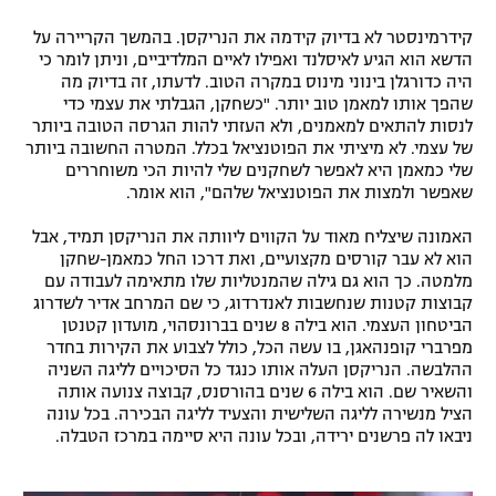
קידרמינסטר לא בדיוק קידמה את הנריקסן. בהמשך הקריירה על
הדשא הוא הגיע לאיסלנד ואפילו לאיים המלדיביים, וניתן לומר כי
היה כדורגלן בינוני מינוס במקרה הטוב. לדעתו, זה בדיוק מה
שהפך אותו למאמן טוב יותר. "כשחקן, הגבלתי את עצמי כדי
לנסות להתאים למאמנים, ולא העזתי להות הגרסה הטובה ביותר
של עצמי. לא מיציתי את הפוטנציאל בכלל. המטרה החשובה ביותר
שלי כמאמן היא לאפשר לשחקנים שלי להיות הכי משוחררים
שאפשר ולמצות את הפוטנציאל שלהם", הוא אומר.
האמונה שיצליח מאוד על הקווים ליוותה את הנריקסן תמיד, אבל
הוא לא עבר קורסים מקצועיים, ואת דרכו החל כמאמן-שחקן
מלמטה. כך הוא גם גילה שהמנטליות שלו מתאימה לעבודה עם
קבוצות קטנות שנחשבות לאנדרדוג, כי שם המרחב אדיר לשדרוג
הביטחון העצמי. הוא בילה 8 שנים בברונסהוי, מועדון קטנטן
מפרברי קופנהאגן, בו עשה הכל, כולל לצבוע את הקירות בחדר
ההלבשה. הנריקסן העלה אותו כנגד כל הסיכויים לליגה השניה
והשאיר שם. הוא בילה 6 שנים בהורסנס, קבוצה צנועה אותה
הציל מנשירה לליגה השלישית והצעיד לליגה הבכירה. בכל עונה
ניבאו לה פרשנים ירידה, ובכל עונה היא סיימה במרכז הטבלה.