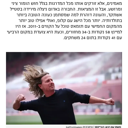
מאמינים, אלא זורקים אותו מכל המדרגות בגלל חוש הומור ציני
רשיון להקרנה פומבית לבית עסק
ומרושע. אבל זו המציאות. החבורה באדום ניצלה מירידה בסטייל
אשתקד, והעונה דוהרת למה שמסתמן כעונה הטובה ביותר
בתולדותיה. יותר מכל הישג עם קלופ, ואולי אפילו טוב יותר
הצטרפות לחבילת הערוצים
מהמקום החמישי עם תומאס טוכל על הקווים ב-2011. אז היו
למיינץ 58 נקודות ב-34 מחזורים, וכעת היא צועדת במקום הרביעי
לוח דרושים – ג'ובנט
עם 41 נקודות בתום 24 משחקים.
תגיות
המגזין
מאמן עם רגש. הנריקסן
|
אימג'בנק GettyImages