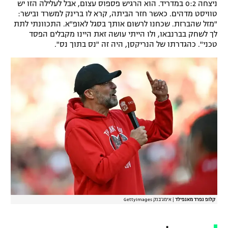
ניצחה 0:2 במדריד. הוא הרגיש פספוס עצום, אבל לעלילה הזו יש
טוויסט מדהים. כאשר חזר הביתה, קרא לו ברינק למשרד ובישר:
"מזל שהברזת. שכחנו לרשום אותך בסגל לאופ"א. התכוונתי לתת
לך לשחק בברנבאו, ולו הייתי עושה זאת היינו מקבלים הפסד
טכני". כהגדרתו של הנריקסן, היה זה "נס בתוך נס".
קלופ נפרד מאנפילד
|
אימג'בנק GettyImages