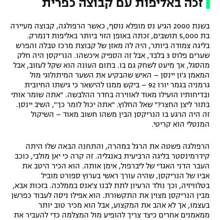
זכה באליפות עם קבוצה כפרית
בשנת 2000 הגיע נס מופלא נוסף, כאשר הרפולגה, קבוצה מעיירה
בת 5,000 תושבים, זכתה באופן הזוי ביותר באליפות דנמרק.
בליגה צמודה ביותר, היה לה מאזן של קבוצת מרכז טבלה והפרש
שערים פלוס 3 בלבד, אבל זה הספיק איכשהו. הנריקסן היה חלק
מהסגל, אך מיעט לשחק גם בו. בתום העונה הוא שקל לעזוב, אבל
המאמן ג'ון יינסן – האיש שהבקיע את השער המיתולוגי מול
גרמניה בגמר יורו 92 – ביקש ממנו להישאר כי גישתו החיובית
ובדיחותיו הועילו מאוד לאווירה בחדר ההלבשה. "אתה שומר אותי
בתור ליצן החצר?" שאל החלוץ. "אתה יכול לומר כך", השיב יינסן.
זה היה הרגע בו הנריקסן הבין משהו חשוב מאוד – השיקול
המנטלי הוא קריטי.
הרפולגה פשטה את הרגל במהרה, והתחנה הבאה שלו היתה
קידרמינסטר בליגה הרביעית באנגליה. זה קרה כי יאן מולבי, כוכב
העבר הדני האגדי של ליברפול, אימן אותה. הוא הכיר היטב את
אביו של הנריקסן, שהיה עורך ראשי בערוץ ספורט מוביל
בטלוויזיה, וכך נולד הרעיון לתת לבנו צ'אנס בממלכה. בזכות אבא,
מבין הנריקסן מצוין את התקשורת. הוא אפילו ניסה לעבוד כפרשן
בעצמו, אך לא אהב את המקצוע, אבל הוא מכיר טוב יותר
ממאמנים אחרים כיצד צריך להופיע מול המצלמה כדי להעביר את