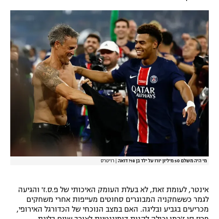
מי היה משלם 50 מיליון יורו על ילד בן 18? דואה
|
רויטרס
אינטר, לעומת זאת, לא בעלת העומק האיכותי של פ.ס.ז' והגיעה
לגמר כששחקניה המבוגרים סחוטים מעייפות אחרי משחקים
מכריעים בגביע ובליגה. האם במצב הנוכחי של הכדורגל האירופי,
פריז סן ז'רמן יכולה לקנות דומיננטיות לאורך שנים בליגת