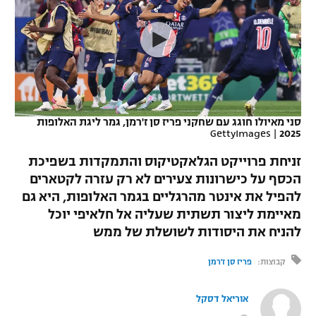
כדורסל נשים
נבחרת ישראל
יורוליג
ליגה ספרדית
טניס
VOD
מכבי תל אביב
מכבי חיפה
יורוקאפ
ליגה איטלקית
כדוריד
הפועל חולון
בית"ר ירושלים
רץ ברשת
ליגה צרפתית
כדורעף
הפועל ירושלים
מכבי תל אביב
סני מאיולו חוגג עם שחקני פריז סן ז'רמן, גמר ליגת האלופות
GettyImages
|
2025
ליגה הולנדית
שחייה
תוצאות
דני אבדיה
הפועל תל אביב
זניחת פרוייקט הגלאקטיקוס והתמקדות בשפיכת
ליגה טורקית
ג'ודו
הכסף על כישרונות צעירים לא רק עזרה לקטארים
הפועל חיפה
לוח שידורים
להפיל את אינטר מהרגליים בגמר האלופות, היא גם
ליגה סינית
אגרוף
מאיימת ליצור תשתית שעליה אל חלאיפי יוכל
הפועל באר שבע
להניח את היסודות לשושלת של ממש
ליגה ברזילאית
ברחבה
ספורט אולימפי
מכבי נתניה
קבוצות:
פריז סן ז'רמן
ליגות נוספות
UFC
"מעל הליגה" – פודקאסט
בני יהודה
אוריאל דסקל
היאבקות WWE