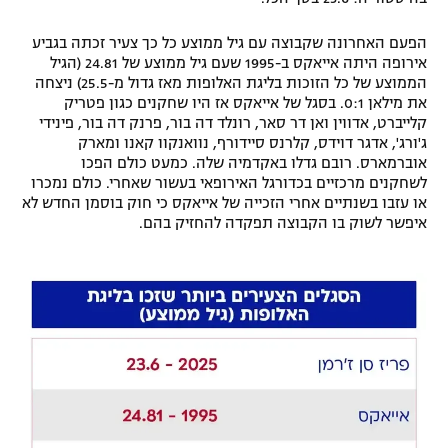
רשיון להקרנה פומבית לבית עסק
הפעם האחרונה שקבוצה עם גיל ממוצע כל כך צעיר זכתה בגביע
אירופה היתה אייאקס ב-1995 שעם גיל ממוצע של 24.81 (הגיל
הצטרפות לחבילת הערוצים
הממוצע של כל הזוכות בליגת האלופות מאז גדול מ-25.5) ניצחה
את מילאן 0:1. בסגל של אייאקס אז היו שחקנים כגון פטריק
לוח דרושים – ג'ובנט
קלייברט, אדווין ואן דר סאר, רונלד דה בור, פרנק דה בור, פינידי
ג'ורג', אדגר דוידס, קלרנס סיידורף, נוואנקוו קאנו ומארק
אוברמארס. רובם גדלו באקדמיה שלה. כמעט כולם הפכו
תגיות
לשחקנים מרכזיים בכדורגל האירופאי בעשור שאחרי. כולם נמכרו
או עזבו בשנתיים אחרי הזכייה של אייאקס כי חוק בוסמן החדש לא
המגזין
איפשר לשוק בו הקבוצה תפקדה להחזיק בהם.