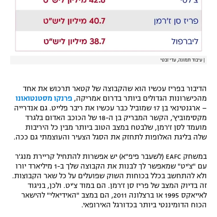
|
עיבוד תמונה, עדי זבטי
הדיבור בפריז עכשיו הוא שהקבוצה של קטאר תרכוש את אחד
מהכישרונות הגדולים ביותר בדרום אמריקה,
פרנקו מסטנטואונו
– ארגנטינאי בן 17 שמוביל כבר עכשיו את ריבר פלייט. גם אנדרייה
מקסימוביץ', הקשר המבריק בן ה-18 של הכוכב האדום בלגרד
מועמד לסן ז'רמן, שלבטח במצב הטוב ביותר מבין כל היריבות
שלה בליגת האלופות לתחזק את הסגל הצעיר והעוצמתי גם ככה.
במשחק EAFC (לשעבר פיפ"א) יש אפשרות להתחיל קריירת מנג'ר
עם "צ'יט" שמאפשר לך לבנות את הקבוצה שלך ב-1 מיליארד יורו
ולא להתחשב בכלל בכוחות השוק שפועלים על כל שאר הקבוצות.
זה בדיוק המצב של פריז סן ז'רמן. הם במוד צ'יט. ולכן, בניגוד
לאייאקס 1995 או ברצלונה 2011, הם במצב "האידיאלי" להישאר
הכוח הדומיננטי ביותר בכדורגל האירופאי.