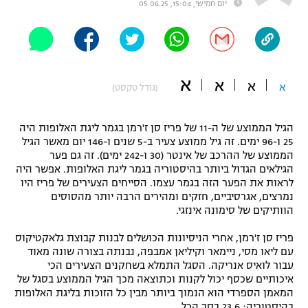
יום חמישי, 15:04, 05.06.25
"מחצית בשכונה" – פודקאסט
אופניים
ספורט מוטורי
משתתפים וזוכים בפרסים
א
א
א
א
(גודל טקסט)
כדורמים
תקנון משתתפים וזוכים בפרסים
טניס
פוטבול אמריקאי NFL
הגיל הממוצע של ה-11 של פריז סן ז'רמן בגמר ליגת האלופות היה
תקנון עבור פעילות אלקטרה
25 ו-96 ימים. זה גיל ממוצע צעיר ב-5 שנים ו-146 יום מאשר הגיל
הממוצע של ההרכב של אינטר (30 ו-242 ימים). זה גם פער
גיימינג E-Sports
בייסבול MLB
הגילאים הגדול ביותר בהיסטוריה בגמר ליגת האלופות. אפשר היה
תקנון עבור פעילות ספורט 1 – "מרלן"
לראות את הפער הזה בגמר עצמו. הסייחים הצעירים של פריז היו
ספורט אתגרי ואקסטרים
נמרצים, אגרסיביים, חזקים ומהירים הרבה יותר מהסוסים
תנאי שימוש
הוותיקים של סימונה אינזגי.
אומנויות לחימה
פריז סן ז'רמן, אחרי הניסיונות הכושלים לבנות קבוצת גלאקטיקוס
מדיניות פרטיות
עם ליאו מסי, ניימאר וקיליאן אמבפה, נבנתה בצורה שונה מאוד
גיימינג E-Sports
עבור לואיס אנריקה. הסגל התמלא בשחקנים הצעירים הכי
איכותיים שכסף יכול לקנות וכתוצאה מכך הגיל הממוצע בסגל של
תקנון פעילות ספורט 1
המאמן הספרדי הוא הנמוך ביותר מבין כל הזוכות בליגת האלופות
בהיסטוריה: 23.6 בסך הכל.