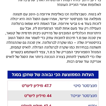
האלופות אחרי הזכייה העונה?
לא בטוח. כשברצלונה זכו באליפות אירופה ב-2011 עם תצוגה
מופלאה נגד מנצ'סטר יונייטד, אמרו שעם הסגל הזה היא יכולה
לזכות בעוד 5-6 גביעי אירופה. אבל האמת היא שמאז ברצלונה
העפילה רק עוד פעם אחת לגמר הצ'מפיונס ליג. אבל עם
היתרונות הכלכליים המובנים של פרויקט כיבוס תדמית של קטאר,
אין סכנה שפ.ס.ז' תיכנס לחובות עתק כדי לשמר את הסגל הטוב
בהיסטוריה שלה – כמו שקרה לברצלונה. אין סכנה גם שההנהלה
תשתנה בבחירות כמו שקרה לברצלונה הגדולה. לואיס קמפוס,
המנהל הספורטיבי המבריק של פ.ס.ז', צפוי להשתמש בקשרים
שלו כדי להמשיך לתחזק בצורה הנכונה ביותר את הסגל של לואיס
אנריקה עוד שנים רבות.