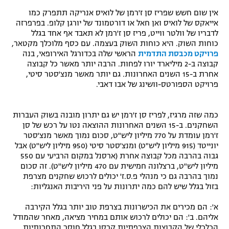
אין שום חשש שפריז סן ז'רמן של לואיס אנריקה תתפרק כמו
אייאקס של לואיס ואן חאל או דורטמונד של יורגן קלופ. בפרפרזה
לדבריו של וולטר ווייט, פריז סן ז'רמן לא תאבד אף אחד בגלל
כוחות השוק. היא כוחות השוק בעצמה. עם כסף מלוכלך מקטאר,
פרויקט מכבסת התדמית
הראשי שלה בכדורגל האירופאי, בנה
קבוצה ב-2 מיליארד יורו לפחות. הרבה יותר מאשר כל קבוצה
אחרת ב-15 השנים האחרונות. גם יותר מאשר מנצ'סטר סיטי,
פרויקט הספורטס-וושינג של אבו דאבי.
כמה שזה מרגיז, לפריז סן ז'רמן יש גם יתרון מובנה בשוק העברות
השחקנים. ב-15 השנים האחרונות ההוצאה נטו על רכש של סן
ז'רמן עומדת על 770 מיליון ליש"ט, סכום נמוך מאשר מנצ'סטר
יונייטד (915 מיליון ליש"ט) ומנצ'סטר סיטי (950 מיליון ליש"ט) אבל
גבוה בהרבה מכל קבוצה אחרת (ארסנל במקום הרביעי עם 550
מיליון ליש"ט, ברצלונה חמישית עם 470 מיליון ליש"ט). זה סכום
נמוך בהרבה גם כי מנהלי פ.ס.ז' יכולים לרכוש שחקנים מצרפת
בזול בגלל שיש להם כמה יתרונות על פני היריבות האנגליות:
א': הם מכירים את הכישרונות בצרפת טוב יותר בגלל הקירבה
אליהם. ב': הם יכולים לרכוש אותם במחיר מציאה, מאחר שהמודל
הכלכלי של הקבוצות הצרפתיות קרסו בגלל חוסר התחרותיות