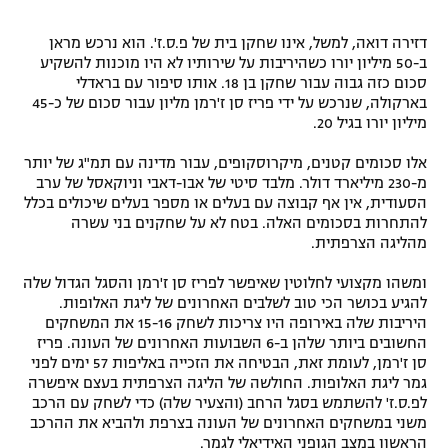
דזירה דואה, למשל, אינו שחקן בית של פ.ס.ז'. הוא נרכש מראן
ב-50 מיליון יורו כשהיריבות על שירותיו לא היו מוכנות להשקיע
סכום כזה גבוה עבור שחקן בן 18. אותו סיפור עם בראדלי
בארקולה, שנרכש על ידי פריז סן ז'רמן מליון עבור סכום של כ-45
מיליון יורו בגיל 20.
אלו סכומים קטנים, מיקרוסקופים, עבור מדינה עם תמ"ג של יותר
מ-230 מיליארד דולר. מלבד סיטי של אבו-דאבי וניוקאסל של ערב
הסעודית, אין אף קבוצה עם בעלים או מספר בעלים שיכולים בכלל
להתחרות בסכומים האלה. בטח לא על שחקנים בני עשרה
מהליגה הצרפתית.
ומשהו מקצועי לחלוטין שאיפשר לפריז סן ז'רמן והסגל הגדול שלה
להגיע בכושר הכי טוב לשלבים האחרונים של ליגת האלופות.
היריבות שלה באירופה היו צריכות לשחק 15-16 את המשחקים
החשובים ביותר שלהן ב-6 השבועות האחרונים של העונה. פריז
סן ז'רמן, לעומת זאת, הבטיחה את הזכייה באליפות 57 ימים לפני
גמר ליגת האלופות. החולשה של הליגה הצרפתית בעצם איפשרה
לפ.ס.ז' להשתמש בסגל הרחב (והצעיר שלה) כדי לשחק עם הרכב
משני במשחקים האחרונים של העונה בצרפת ולהביא את ההרכב
הראשון במצב הגופני האידיאלי לגמר.