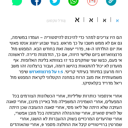
"מחצית בשכונה" – פודקאסט
אופניים
א
א
א
א
(גודל טקסט)
ספורט מוטורי
משתתפים וזוכים בפרסים
הם היו צריכים למהר כדי להיכנס להיסטוריה – ועמדו במשימה,
כדורמים
גם אם לא ממש חשבו על כך מראש. בעוד שבוע יחגוג אנסו פאטי
תקנון משתתפים וזוכים בפרסים
טניס
את יום הולדתו ה-18, פדרי יעשה זאת בחודש הבא. המפגש מול
פוטבול אמריקאי NFL
פרנצווארוש ביום שלישי היווה, אם כך, הזדמנות נדירה. לראשונה
תקנון עבור פעילות אלקטרה
אי פעם, כבשו שני שחקנים בני 17 בצוותא בליגת האלופות. אף
גיימינג E-Sports
מועדון לא יכול להתגאות בהישג דומה, ועבור ברצלונה זהו משב
בייסבול MLB
תקנון עבור פעילות ספורט 1 – "מרלן"
רוח מרענן במיוחד בעיתוי קריטי.
1:5 על פרנצווארוש
שיפר
משמעותית את מצב הרוח במחנה הקטלוני לקראת המפגש מול
ספורט אתגרי ואקסטרים
ריאל מדריד בקלאסיקו.
תנאי שימוש
אומנויות לחימה
אחרי אינספור כותרות שליליות, אחרי הכשלונות הצורמים בכל
המפעלים, אחרי השמיניה המשפילה מול באיירן מינכן, אחרי סאגה
מדיניות פרטיות
העזיבה שלא היתה של ליאו מסי, אחרי סאגה ההעזבה שכן היתה
גיימינג E-Sports
של לואיס סוארס, אחרי שההנהלה התבזתה בכל מובן אפשרי,
אחרי שהיעדים המרכזיים בשוק ההעברות לא הושגו, אחרי
תקנון פעילות ספורט 1
שמרטין ברוייטווייט קיבל את החולצה מספר 9, אחרי שהאוהדים