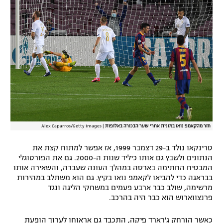
חזר מהקאמפ נואו במונית אחרי שער הבכורה באלופות
|
Alex Caparros/Getty Images
טרינקאו נולד ב-29 דצמבר 1999, אז אפשר למתוח קצת את
הנתונים ולשבץ גם אותו כיליד שנות ה-2000. גם את הפורטוגלי
המבטיח החתימה בארסה במהלך העונה שעברה, והשאירה אותו
בבראגה כדי להביאו לקאמפ נואו בקיץ. גם הוא משתלב במהירות
מרשימה, שולב כבר ארבע פעמים במשחקי הליגה ונגד
פרנצווארוש הוא כבר היה בהרכב.
כאשר הורחק ג'רארד פיקה, התכבד גם אראוחו לערוך הופעת