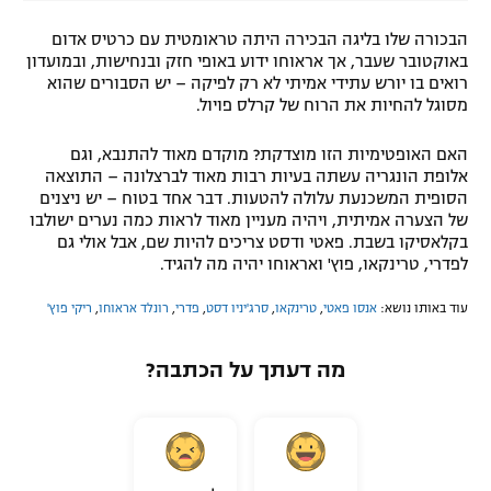
הבכורה שלו בליגה הבכירה היתה טראומטית עם כרטיס אדום
באוקטובר שעבר, אך אראוחו ידוע באופי חזק ובנחישות, ובמועדון
רואים בו יורש עתידי אמיתי לא רק לפיקה – יש הסבורים שהוא
מסוגל להחיות את הרוח של קרלס פויול.
האם האופטימיות הזו מוצדקת? מוקדם מאוד להתנבא, וגם
אלופת הונגריה עשתה בעיות רבות מאוד לברצלונה – התוצאה
הסופית המשכנעת עלולה להטעות. דבר אחד בטוח – יש ניצנים
של הצערה אמיתית, ויהיה מעניין מאוד לראות כמה נערים ישולבו
בקלאסיקו בשבת. פאטי ודסט צריכים להיות שם, אבל אולי גם
לפדרי, טרינקאו, פוץ' ואראוחו יהיה מה להגיד.
עוד באותו נושא:
אנסו פאטי
,
טרינקאו
,
סרג'יניו דסט
,
פדרי
,
רונלד אראוחו
,
ריקי פוץ'
מה דעתך על הכתבה?