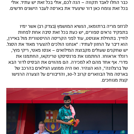
כבר החלו לאבד תקווה – הנה לכם, אולי בכל זאת יש עתיד. אולי
רשיון להקרנה פומבית לבית עסק
בכל זאת צומח כאן דור שיצעיד את בארסה לעבר הישגים חדשים.
הצטרפות לחבילת הערוצים
לג'וזפ מריה ברתומאו, הנשיא המושמץ (בצדק רב) אשר ימיו
בתפקיד נראים ספורים, יש כעת בכל זאת סיבה אחת לפחות
לוח דרושים – ג'ובנט
לחייך. בתחילת אוגוסט, עוד לפני הקריסה ההיסטורית מול באיירן,
הוא דיבר על החזון לעתיד: "אנחנו הולכים להצעיר מאוד את הסגל.
יש שחקנים שעולים מקבוצת המילואים – אנסו פאטי, ריקי פוץ',
תגיות
רונלד אראוחו. החתמנו את פרנסיסקו טרינקאו, החתמנו את
פדרי. אף אחד מהם לא למכירה. הם מהווים את הבסיס לדור הבא
המגזין
של ברצלונה", הוא הצהיר. ואז היה ממוצע הגילאים בהרכב של
בארסה מול הבווארים קרוב ל-30, והדיבורים על הצערה הרגישו
קצת מגוחכים.