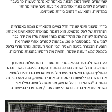
שמיועדים הישר לסגל הבוגר. בארסה לא נהגה לעשות כך בעבר
והעדיפה לקדם בוגרי אקדמיה, אך כעת ניכר שינוי מהותי
במדיניות, והוא עשוי להניב פירות מעניינים.
פדרי, קיצוני חינני שנולד וגדל באיים הקנאריים וצמח באקדמיה
הנהדרת של לאס פלמאס, הוא דוגמה מפוארת לסקאוטינג איכותי.
ברצלונה ליוותה את התקדמותו מזמן ושמה עליו את ידה כבר
לפני שנה, בספטמבר 2019, שבועות ספורים אחרי שערך את
הופעת הבכורה בליגה השניה. לפי תנאי העסקה, נותר פדרי בלאס
פלמאס למשך עונה שלמה, והצית את הדמיון בהצגות מרהיבות.
כעת משתלב נער הפלא במהירות מעוררת התפעלות במועדון
הגדול, פתח לראשונה בהרכב במחזור הקודם בליגה, וכאשר נכנס
כמחליף במקום פאטי במפגש מול פרנצווארוש גם הצליח למצוא
את הרשת כדי לעשות היסטוריה. אחרי המשחק, הוא נסע הביתה
במונית. "כשאני דורך על הדשא, אני מנסה לחשוב כאילו אני
משחק עם אחי בחצר. נראה לי שזה עוזר", אמר פדרי בביישנות.