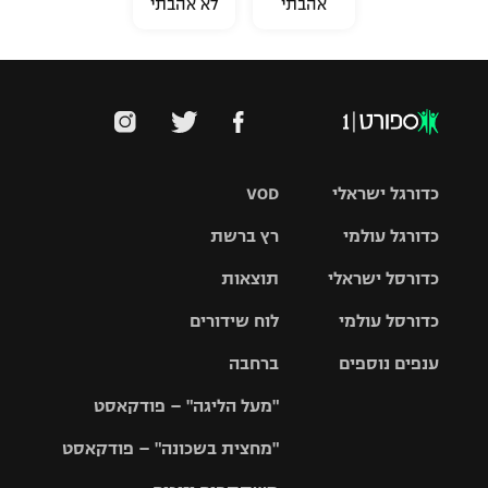
אהבתי
לא אהבתי
כדורגל ישראלי
VOD
כדורגל עולמי
רץ ברשת
ליגת העל
כדורסל ישראלי
תוצאות
ליגת
ליגה לאומית
האלופות
כדורסל עולמי
לוח שידורים
ליגת ווינר
סל
גביע הטוטו
ענפים נוספים
ברחבה
ליגה
NBA
אירופית
"מעל הליגה" – פודקאסט
ליגה לאומית
ליגיונרים
טניס
יורוליג
ליגה אנגלית
"מחצית בשכונה" – פודקאסט
כדורסל נשים
גביע המדינה
כדוריד
יורוקאפ