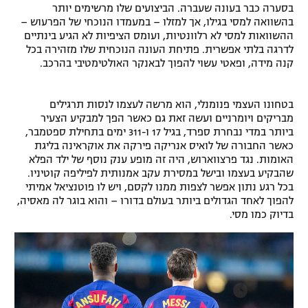
בסערה כבר בעונה שעברה. הביצועים שלו מרשימים יותר
בהשוואה למסי בגילו, אך למזלו – במעמדו הנוכחי של הפרעוש –
ההשוואות למסי לא רלוונטיות, ועומס הציפיות לא הגיע בינתיים
לדרגה בלתי אפשרית. פתיחת העונה הנוכחית שלו מזהירה בכל
קנה מידה, ופאטי עשוי להפוך לבאנקר האולטימטיבי בהרכב.
בטחונו העצמי פנומנלי, הוא מרשה לעצמו לנסות תרגילים
מבריקים ויומרניים ועשה זאת גם כאשר הפך למבקיע הצעיר
ביותר במדי נבחרת ספרד, בגיל 17 ו-311 ימים בתחילת ספטמבר,
כאשר החבורה של לואיס אנריקה פירקה את אוקראינה בליגת
האומות. נגד פרצווארוש, היה זה מופע ענק נוסף של ילד הפלא
שהבקיע בעצמו ובישל במסירת עקב אמנותית לפיליפה קוטיניו.
בכל רגע נתון אפשר לצפות ממנו לקסם, ויש לו פוטנציאל אמיתי
להפוך לאחד הגדולים ביותר בעולם בדורו – והוא בוגר לה מאסיה,
בדיוק כמו מסי.