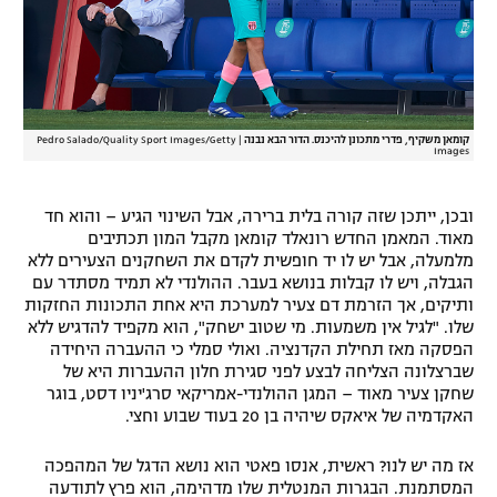
קומאן משקיף, פדרי מתכונן להיכנס. הדור הבא נבנה
|
Pedro Salado/Quality Sport Images/Getty
Images
ובכן, ייתכן שזה קורה בלית ברירה, אבל השינוי הגיע – והוא חד
מאוד. המאמן החדש רונאלד קומאן מקבל המון תכתיבים
מלמעלה, אבל יש לו יד חופשית לקדם את השחקנים הצעירים ללא
הגבלה, ויש לו קבלות בנושא בעבר. ההולנדי לא תמיד מסתדר עם
ותיקים, אך הזרמת דם צעיר למערכת היא אחת התכונות החזקות
שלו. "לגיל אין משמעות. מי שטוב ישחק", הוא מקפיד להדגיש ללא
הפסקה מאז תחילת הקדנציה. ואולי סמלי כי ההעברה היחידה
שברצלונה הצליחה לבצע לפני סגירת חלון ההעברות היא של
שחקן צעיר מאוד – המגן ההולנדי-אמריקאי סרג'יניו דסט, בוגר
האקדמיה של איאקס שיהיה בן 20 בעוד שבוע וחצי.
אז מה יש לנו? ראשית, אנסו פאטי הוא נושא הדגל של המהפכה
המסתמנת. הבגרות המנטלית שלו מדהימה, הוא פרץ לתודעה