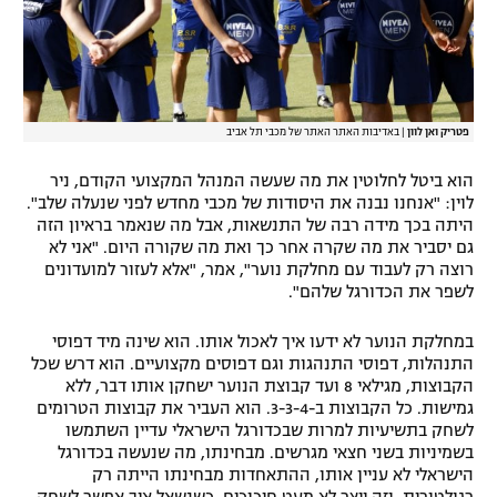
פטריק ואן לוון
|
באדיבות האתר האתר של מכבי תל אביב
הוא ביטל לחלוטין את מה שעשה המנהל המקצועי הקודם, ניר
לוין: "אנחנו נבנה את היסודות של מכבי מחדש לפני שנעלה שלב".
היתה בכך מידה רבה של התנשאות, אבל מה שנאמר בראיון הזה
גם יסביר את מה שקרה אחר כך ואת מה שקורה היום. "אני לא
רוצה רק לעבוד עם מחלקת נוער", אמר, "אלא לעזור למועדונים
לשפר את הכדורגל שלהם".
במחלקת הנוער לא ידעו איך לאכול אותו. הוא שינה מיד דפוסי
התנהלות, דפוסי התנהגות וגם דפוסים מקצועיים. הוא דרש שכל
הקבוצות, מגילאי 8 ועד קבוצת הנוער ישחקן אותו דבר, ללא
גמישות. כל הקבוצות ב-3-3-4. הוא העביר את קבוצות הטרומים
לשחק בתשיעיות למרות שבכדורגל הישראלי עדיין השתמשו
בשמיניות בשני חצאי מגרשים. מבחינתו, מה שנעשה בכדורגל
הישראלי לא עניין אותו, ההתאחדות מבחינתו הייתה רק
רגולטורית, וזה ייצר לא מעט חיכוכים. כשנשאל איך אפשר לשחק