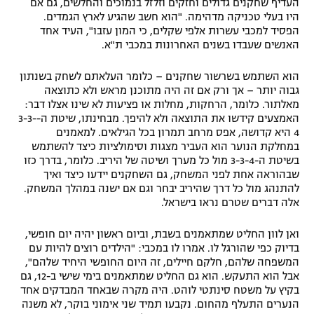
העדיף שחקנים גדולים וחזקים וזלזל בנמוכים והחלשים, גם אם
היו בעלי טכניקה מדהימה. "הוא חשב שהגיע לארץ הגמדים.
הפסיד למכבי עשרות אלפי שקלים, כי המון עזבו", העיד אחד
האנשים שעבדו בשנים האחרונות במכבי ת"א.
הוא השתמש בשרשור שחקנים – כלומר העלאתם לשחק בשנתון
גבוה יותר – אך ורק אם זה היה מתוכנן מראש ולא כתוצאה
מאלתור. כלומר, הרחקות, מחלות או פציעות לא שינו אצלו דבר:
האמצעים קידשו את התוצאה ולא להיפך. מבחינתו, שיטת ה-3-3-
4 היא קדושה, אפס מרחב תמרון בכל הגילאים. למאמנים
במחלקת הנוער הוא העביר מצגות וסימולציות כיצד להשתמש
בשיטת ה-3-3-4 מול כל מערך ושיטה של היריב. כלומר, בדרך כזו
שבהוראה אחת לפני המשחק, גם השחקנים יידעו כיצד ואיך
להתנהג מול כל דרך שהיריב יבחר וגם אם ישנה במהלך המשחק.
אלה דברים שטרם נראו בישראל.
ואן לוון החליט שמתאמנים בשבת, וביום ראשון יהיה יום חופשי,
בדיוק כפי שהורגל לו. אמרו לו במכבי: "הילדים רוצים להיות עם
המשפחה שלהם, חלקם חיילים, זה היום החופשי היחיד שלהם",
אבל הוא התעקש. הוא גם החליט שמתאמנים בימי שישי ב-12, גם
בקיץ על משטח סינתטי לוהט. היה מקרה שבאחד המבדקים אחד
הנערים התעלף מהחום. נקבעו תמיד שני אימוני בוקר, לא משנה