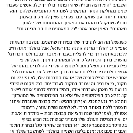
השבוע: "הוא רוצה חבר'ה שיהיו פתוחים לדרך שלו. אנשים שעבדו
שנים במחלקת הנוער מתקשים לשנות את התפיסה שלהם. הוא
מסתדר יותר עם שחקני עבר צעירים שאין לה ניסיון באימון,
חבר'ה שמקבלים ממנו את הניסיון. ההתמחות שלו: לאמן
מאמנים". מאמן אחר אמר: "כל המאמנים שם הם מריונטות".
כשנשאל מה הפילוסופיה שלו בפיתוח שחקנים, ענה בהתנשאות
אופיינית: "הולנד מדינה קטנה כמו ישראל, אבל בהולנד אתה חייב
ללכת באותה דרך כדי להצליח בעבודה או בחיים. בהולנד הכדורגל
מושרש בתוך השיח על כדורגל ומאמנים וחינוך, והכל על פי
פילוסופיית הטוטאל פוטבול שנוצרה על ידי ההולנדים במונדיאל
1974. כולם צריכים ללכת באותה דרך. אם יש לי 18 מאמנים ולכל
אחד יש את הפילוסופיה שלו או את התרבות שלו, לא נגיע לשום
מקום, כי אז נריב זה עם זה במקום לעבוד יחד. בכל מקום שהייתי
בו ועם כל מאמן שעבדתי איתו, תמיד ניסיתי לדחוף אותם ליישר
קו. זו לא רק הפילוסופיה שלי אלא גם הפילוסופיה של המועדון".
וזה לא רק נגע למכבי. ואן לוון הדגיש: "כל קבוצה שעובדת איתנו
תצטרך ללכת באותה דרך". לא לחינם נשלח עוזרו, ריימונד
אטוולד, לאמן לפני שנה וחצי את קבוצת הבת – בית"ר ת"א/בת
ים. את תפיסת העולם שלו בענייני קבוצות בת הביע בציוץ
בטוויטר בספטמבר 2019: "14 מתוך 23 שחקני סגל נבחרת הולנד
העבירו פעם את זמנם בליגה השנייה בהולנד. לשחק בהשאלה או