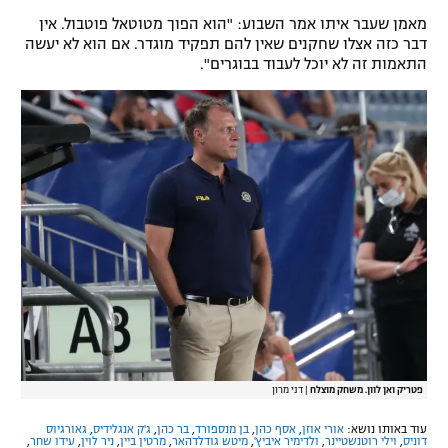
מאמן שעבר איתו אמר השבוע: "הוא הפוך מטוטאל פוטבול. אין
דבר כזה אצלו שחקנים שאין להם תפקיד מוגדר. אם הוא לא יעשה
התאמות זה לא יוכל לעבוד בבוגרים".
פטריק ואן לוון. משחק מוצלח
|
דני מרון
עוד באותו נושא:
אורי אוזן
,
אסף כהן
,
בן מנספורד
,
בר כהן
,
ג'ק אנגלידיס
,
גאורגיוס
דוניס
,
וילי רוטנשטיינר
,
ולדימיר איביץ'
,
מיטש גודלדהאר
,
מרטין ביין
,
ניר לוין
,
עידו שחר
,