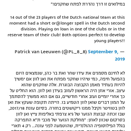
במילואים זו דרך נהדרת לפתח שחקנים!"
14 out of the 23 players of the Dutch national team at this
moment had a short or@longer spell in the Dutch second
division. Playing on loan in one of the clubs or in the
reserve team of their club! Both options perfect to develop
young players!!
September 9,
— Patrick van Leeuwen (@PL_8_8)
2019
לא לחינם מסמנים את עידו שחר ואת בר כהן, שנמצאים היום
בהפועל חיפה, כמי שיהיו שחקני מפתח את ואן לוון אם ימשיך
להיות בעתיד מאמן הקבוצה הבוגרת. אלה שחקנים שהוא
עיצב. אורי אוזן היה הראשון לעזוב בעידן ואן לוון. הוא החליט על
כך אחרי יומיים ועזב אחרי חודשיים, גם אם הוא ממשיך להסתמך
על המון דברים שואן לוון הטמיע בו. הייתה תקופה שעקץ את ואן
לוון בטוויטר וקיבל ממנו ריקושטים בחזרה. בסיום עונת 2017/18,
שבו זכתה קבוצת הנוער של גיא צרפתי באליפות צייץ ואן לוון
בסרקזם שכוון לאוזן: "מחלקת הנוער של מכבי ת"א התפרקה
בגלל הפילוסופיה ההולנדית, שהוטמעה לפני עונה… רק 4 תארי