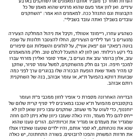
הערות ואחר כך מעביר אותם למאמנים או לשחקנים בארבע
עיניים. ואן לוון אמר פעם שהוא מרגיש שהוא מאמן של כל
הקבוצות וגם התנהל ככה. למאמנים הוא אמר: "השחקנים
עובדים בשבילך ואתה עובד בשבילי".
כשהגיע עוזרו, ריימונד אטוולד, וקיבל את ניהול המחלקה הצעירה
(מנערים ב' ועד לילדים הצעירים), החלו להצטבר תלונות על שפה
בוטה ("פאק" וגם "פאק אוף"), על לגלוגים והשפלות וגם סיפורים
בלי רקע רכילותי. ואן לוון לא התעכל לכולם טוב. חלק מהמאמנים
עזב, אלון ברומר עזב את נערים ב', אמיר סופר ואלירן מזרחי עברו
למכבי חיפה. וכך גם חלק מהשחקנים, למשל עומר סניור, שחקן
קו מהיר מאוד שאת הופעת הבכורה שלו בבוגרים ערך לפני כמה
שבועות דווקא בהפועל ת"א, או עומר אבוהב, בנה של השחקנית
רותם אבוהב.
הבדיחה האחרונה מספרת כי אופיר לוזון ממכבי פ"ת ועומר
בוקסנבוים מהפועל ת"א שכבו במארבים ליד סניף קרית שלום של
יוחננוף, כדי לעוט על מי שעוזב. שחקנים עזבו כיוון שואן לוון לא
ייחס להם כלל מעמד, והיו כאלה שעזבו כיוון שלא ניתן להם חוזה
שמגדיר את מעמדם או מגדיר את זכויותיהם. הורים טענו שהוא
שנא את נוכחותם, לא ספר אותם, והיו ילדים שטענו שאיבדו אצלו
את חדוות המשחק והפכו לרובוטים. בשורה התחתונה, יש כאלה