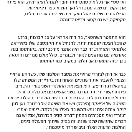
ואן סטיי אף נטל את סמכויותיו והפך למנהל האקדמיה. הוא פיתח
את הקשרים שלה עם ברזיל ואף הוציא ספר דיגיטלי על
הפילוסופיה שלו בניהול האקדמיה של שחטאר: תרגילים,
טקטיקה, יש גם קטעי וידיאו לדוגמה.
הוא התפטר משחטאר, בה היה אחראי על 20 קבוצות, ברגע
שקיבל הצעה קוסמת יותר: להנחיל את הקונספט שלו בקירייאט
אלמהטי הקזחית. זה כבר היה אתגר מורכב יותר. בקזחסטן בנה
אקדמיה עם מתקנים לנוער ולבוגרים, כולל אולם מגורים והתגאה
בכך שזה סטארט אפ חלוצי במקום כמו קזחסטן.
כבר אז היה לג'ורדי קרויף את מספר הטלפון שלו. כשהגיע קרויף
הצעיר להעביר את השנתיים האחרונות בקריירת המשחק שלו
במטאלורג דונייצק, הוא מצא את ההולנדי השני בעיר והשניים
פיתחו קשרי ידידות. מדובר בשני אנשים עם אסכולת כדורגל
וניהול שונות בתכלית, הגם שמדובר בשני הולנדים. בהולנד יש את
השיטה של אייאקס (מיכלס) ויש את השיטה של פיינורד. ואן לוון
לוקח אותה איתו ומשתמש בה כאילו אין בלתה. לימים יאמר:
"ג'ורדי ואני מסכימים בהמון דברים סביב הכדורגל, אבל יש גם
דברים שהגישה שלנו שונה. זה בסיס שיתוף הפעולה בינינו,
החלפת הדעות האלה וגיבוש דרך מוסכמת".