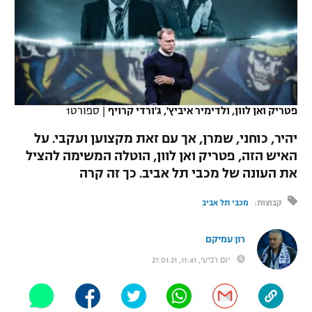
כדורסל נשים
נבחרת ישראל
יורוליג
ליגה ספרדית
טניס
VOD
מכבי תל אביב
מכבי חיפה
יורוקאפ
ליגה איטלקית
כדוריד
הפועל חולון
בית"ר ירושלים
רץ ברשת
ליגה צרפתית
כדורעף
פטריק ואן לוון, ולדימיר איביץ', ג'ורדי קרויף
|
ספורט1
הפועל ירושלים
מכבי תל אביב
ליגה הולנדית
יהיר, כוחני, שמרן, אך עם זאת מקצוען ועקבי. על
שחייה
תוצאות
דני אבדיה
הפועל תל אביב
האיש הזה, פטריק ואן לוון, הוטלה המשימה להציל
ליגה טורקית
את העונה של מכבי תל אביב. כך זה קרה
ג'ודו
הפועל חיפה
לוח שידורים
ליגה סינית
קבוצות:
מכבי תל אביב
אגרוף
הפועל באר שבע
ליגה ברזילאית
ברחבה
רון עמיקם
ספורט אולימפי
מכבי נתניה
יום רביעי, 11:41, 27.01.21
ליגות נוספות
UFC
"מעל הליגה" – פודקאסט
בני יהודה
היאבקות WWE