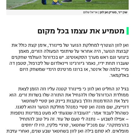
שרן ייני, פטריק ואן לוון
|
אריאל שלום
מטמיע את עצמו בכל מקום
ואן לוון הצטרף למחלקת הנוער של פיינורד, אימן קצת כולל את
קבוצת הנוער, היה אחראי על שיתופי הפעולה הזרים, מאמן
ביצועי וגם ראש מערך הסקאוטינג. יש בכדורגל העולמי שחקנים
שעברו תחת ידיו, נאמר ג'יורג'ינו ויינאלדום של ליברפול, סטפן דה
פריי בלמה של אינטר, או ברונו מרטינס הינדי שמשחק היום
באלקמאר.
בגיל 37 החליט ואן לוון כי פיינורד קטנה עליו וזה הזמן לצאת
ממולדת הכדורגל שלו ולהנחיל את התורה שלו בשדות זרים. הוא
ניצל את ההזדמנות והלך בעקבות ביינק ואן סטיי לשחטאר
דונייצק, שם מונה ואן סטיי כמנהל מחלקת הנוער והוא לסגנו.
כשהחל לעבוד אמר: "העובדה שנגעתי לא מעט במדינות נוספות
– אפילו לשבוע – נתנה לי טעם של עוד. זה גיל טוב להתחיל
בהרפתקה". עם מנכ"ל שחטאר, סרגיי פלקין, היו לו יחסים
מופלאים. לא סתם בילה ואן לוון בשחטאר שבע שנים, ואחרי עזיבת