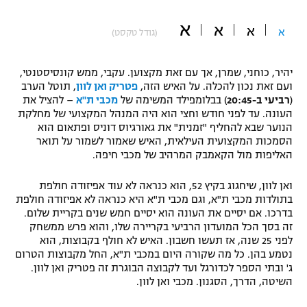
"מחצית בשכונה" – פודקאסט
א
א
אופניים
א
א
(גודל טקסט)
ספורט מוטורי
משתתפים וזוכים בפרסים
יהיר, כוחני, שמרן, אך עם זאת מקצוען. עקבי, ממש קונסיסטנטי,
ועם זאת נכון להכלה. על האיש הזה,
פטריק ואן לוון
, תוטל הערב
כדורמים
(
רביעי ב-20:45
) בבלומפילד המשימה של
מכבי ת"א
– להציל את
תקנון משתתפים וזוכים בפרסים
טניס
העונה. עד לפני חודש וחצי הוא היה המנהל המקצועי של מחלקת
פוטבול אמריקאי NFL
הנוער שבא להחליף "זמנית" את גאורגיוס דוניס ופתאום הוא
תקנון עבור פעילות אלקטרה
הסמכות המקצועית העילאית, האיש שאמור לשמור על תואר
האליפות מול הקאמבק המרהיב של מכבי חיפה.
גיימינג E-Sports
בייסבול MLB
תקנון עבור פעילות ספורט 1 – "מרלן"
ואן לוון, שיחגוג בקיץ 52, הוא כנראה לא עוד אפיזודה חולפת
ספורט אתגרי ואקסטרים
בתולדות מכבי ת"א, וגם מכבי ת"א היא כנראה לא אפיזודה חולפת
תנאי שימוש
בדרכו. אם יסיים את העונה הוא יסיים חמש שנים בקריית שלום.
אומנויות לחימה
זה בסך הכל המועדון הרביעי בקריירה שלו, והוא פרש ממשחק
לפני 25 שנה, אז תעשו חשבון. האיש לא חולף בקבוצות, הוא
מדיניות פרטיות
נטמע בהן. כל מה שקורה היום במכבי ת"א, החל מקבוצות הטרום
גיימינג E-Sports
ג' ובתי הספר לכדורגל ועד לקבוצה הבוגרת זה פטריק ואן לוון.
השיטה, הדרך, הסגנון. מכבי ואן לוון.
תקנון פעילות ספורט 1