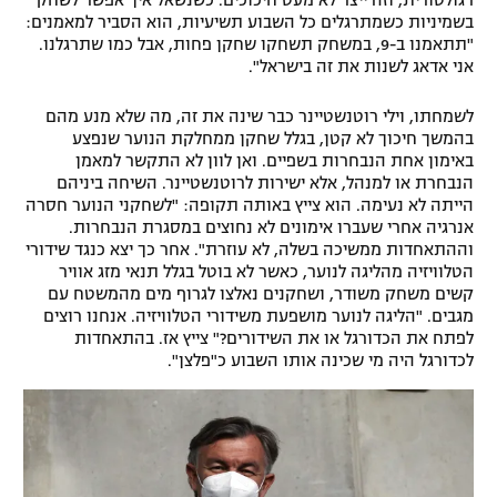
בשמיניות כשמתרגלים כל השבוע תשיעיות, הוא הסביר למאמנים:
"תתאמנו ב-9, במשחק תשחקו שחקן פחות, אבל כמו שתרגלנו.
אני אדאג לשנות את זה בישראל".
לשמחתו, וילי רוטנשטיינר כבר שינה את זה, מה שלא מנע מהם
בהמשך חיכוך לא קטן, בגלל שחקן ממחלקת הנוער שנפצע
באימון אחת הנבחרות בשפיים. ואן לוון לא התקשר למאמן
הנבחרת או למנהל, אלא ישירות לרוטנשטיינר. השיחה ביניהם
הייתה לא נעימה. הוא צייץ באותה תקופה: "לשחקני הנוער חסרה
אנרגיה אחרי שעברו אימונים לא נחוצים במסגרת הנבחרות.
וההתאחדות ממשיכה בשלה, לא עוזרת". אחר כך יצא כנגד שידורי
הטלוויזיה מהליגה לנוער, כאשר לא בוטל בגלל תנאי מזג אוויר
קשים משחק משודר, ושחקנים נאלצו לגרוף מים מהמשטח עם
מגבים. "הליגה לנוער מושפעת משידורי הטלוויזיה. אנחנו רוצים
לפתח את הכדורגל או את השידורים?" צייץ אז. בהתאחדות
לכדורגל היה מי שכינה אותו השבוע כ"פלצן".