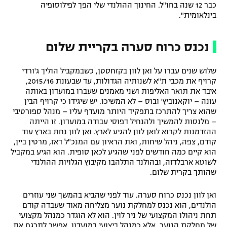
כבר 12 שנה בחו"ל. החינוך ההולנדי שלי הפך לפילוסופיה
בינלאומית".
נכנס כרוח סערה בקריית שלום
שלוש שנים עברו על ואן לוון בקזחסטן, כשבמקביל הוליך ג'ורדי
קרויף את מכבי ת"א לשנותיה הגדולות, עד שבעונת 2015/16,
איבד את תואר האליפות ושני מאמנים שעברו במועדון באותה
עונה – יוקאנוביץ' ובוס – לא המשיכו. יש שיגידו כי קרויף הבין
שהוא צריך להתרכז בתפקיד היותר מועדף עליו – מנהל ספורטיבי
– מלנסות להמשיך ולהנחיל דפוסי עבודה במועדון. זו הייתה
ההזדמנות לקרוא לואן לוון להגיע לארץ. ואן לוון נחת בארץ עוד
קודם, צפה, ניהל שיחות, ואת הראיון עם המנכ"ל דאז, מרטין ביין,
הוא קיים כמה חודשים לפני שהגיע לכאן סופית. הוא הגיע במקביל
לשוטא ארבלדזה, ובהולנד התלהבו מקיבוץ הגלויות ההולנדי
שהותך בקרית שלום.
ואן לוון נכנס כרוח סערה. עוד לפני שהביא בהמשך שני עוזרים
הולנדים, הוא נכנס למחלקת נוער מצליחה מאוד שעבדה קודם
תחת ניהולו המקצועי של ניר לוין. הוא לא הוגדר כמנהל מקצועי
של מחלקת הנוער, אלא כמנהל ביצועי במועדון. אפשר לתרגם את