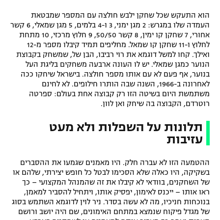
הוא התעקש שכל שחקן ילבש חולצה עם המספר שמבטאת
העמדה שלו במגרש: 2 מגן ימני, 3 ו-4 בלמים, 5 מגן שמאלי, 6 קשר
אחורי, 7 שחקן קו ימין, 8 קשר 50/50, 9 חלוץ מרכזי, 10 מתחת
לחלוץ ו-11 שחקן קו שמאל. מחליפים תמיד קיבלו מספר מ-12
ואילך. קחו למשל דוגמא את רוי רביבו, הבן של, שמשחק בקבוצת
הנוער כמגן שמאלי. יש לו העונה ארבעה משחקים בליגת העל
בנוער, אף פעם לא עם אותו מספר חולצה. בישראל שיחקו ככה
לאחרונה ב-1966, השנה שבה הותרו חילופים. לא לחינם
משתמשת היום בשיטה הזו רק קבוצה אחת בעולם: ספרטה
רוטרדם, הקבוצה בה שיחק ואן לוון.
תלונות על השפלות ולא מעט
עזיבות
ההטמעה הזו לא עברה חלק. היו מאמנים שגמעו את ההסברים
בשקיקה, היו כאלה שלא הסכימו לבטל כל חופש יצירתי, שלהם או
של השחקנים, בוודאי לא קיבלו את זה שהמנהל המקצועי – כך
ראו אותו – ייכנס לאימון, יפסיק אותו, ויתחיל להסביר למאמן,
בנוכחות חניכיו, מה לא עשה בסדר. ניר לוין לדוגמא השתמש בסוג
של מגדל פיקוח שנמצא במתחם האימונים, שם היה יושב ורושם