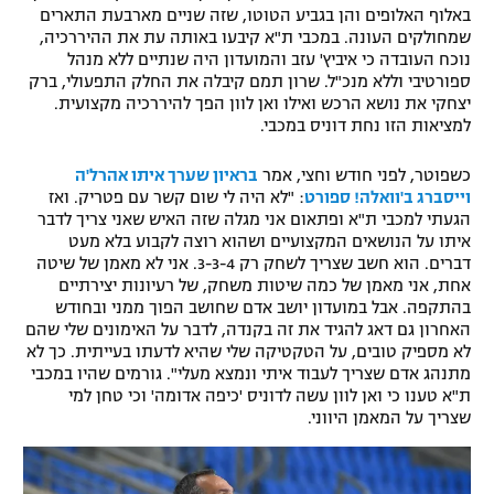
באלוף האלופים והן בגביע הטוטו, שזה שניים מארבעת התארים
שמחולקים העונה. במכבי ת"א קיבעו באותה עת את ההיררכיה,
נוכח העובדה כי איביץ' עזב והמועדון היה שנתיים ללא מנהל
ספורטיבי וללא מנכ"ל. שרון תמם קיבלה את החלק התפעולי, ברק
יצחקי את נושא הרכש ואילו ואן לוון הפך להיררכיה מקצועית.
למציאות הזו נחת דוניס במכבי.
כשפוטר, לפני חודש וחצי, אמר
בראיון שערך איתו אהרל'ה
וייסברג ב'וואלה! ספורט
: "לא היה לי שום קשר עם פטריק. ואז
הגעתי למכבי ת"א ופתאום אני מגלה שזה האיש שאני צריך לדבר
איתו על הנושאים המקצועיים ושהוא רוצה לקבוע בלא מעט
דברים. הוא חשב שצריך לשחק רק 3-3-4. אני לא מאמן של שיטה
אחת, אני מאמן של כמה שיטות משחק, של רעיונות יצירתיים
בהתקפה. אבל במועדון יושב אדם שחושב הפוך ממני ובחודש
האחרון גם דאג להגיד את זה בקנדה, לדבר על האימונים שלי שהם
לא מספיק טובים, על הטקטיקה שלי שהיא לדעתו בעייתית. כך לא
מתנהג אדם שצריך לעבוד איתי ונמצא מעלי". גורמים שהיו במכבי
ת"א טענו כי ואן לוון עשה לדוניס 'כיפה אדומה' וכי טחן למי
שצריך על המאמן היווני.