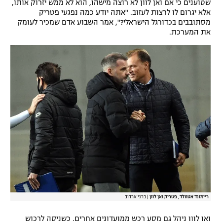
שטוענים כי אם ואן לוון לא רוצה מישהו, הוא לא ממש יזרוק אותו,
אלא יגרום לו לרצות לעזוב. "אתה יודע כמה נפגעי פטריק
מסתובבים בכדורגל הישראלי?", אמר השבוע אדם שמכיר לעומק
את המערכת.
ריימונד אטוולד, פטריק ואן לוון
|
ברני ארדוב
ואן לוון ניהל גם מסע רכש ממועדונים אחרים. כשניסה לרכוש