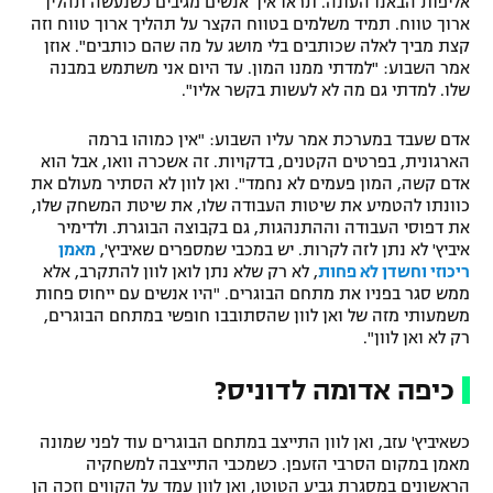
אליפות הבאנו העונה. תראו איך אנשים מגיבים כשנעשה תהליך
ארוך טווח. תמיד משלמים בטווח הקצר על תהליך ארוך טווח וזה
קצת מביך לאלה שכותבים בלי מושג על מה שהם כותבים". אוזן
אמר השבוע: "למדתי ממנו המון. עד היום אני משתמש במבנה
שלו. למדתי גם מה לא לעשות בקשר אליו".
אדם שעבד במערכת אמר עליו השבוע: "אין כמוהו ברמה
הארגונית, בפרטים הקטנים, בדקויות. זה אשכרה וואו, אבל הוא
אדם קשה, המון פעמים לא נחמד". ואן לוון לא הסתיר מעולם את
כוונתו להטמיע את שיטות העבודה שלו, את שיטת המשחק שלו,
את דפוסי העבודה וההתנהגות, גם בקבוצה הבוגרת. ולדימיר
איביץ' לא נתן לזה לקרות. יש במכבי שמספרים שאיביץ',
מאמן
ריכוזי וחשדן לא פחות
, לא רק שלא נתן לואן לוון להתקרב, אלא
ממש סגר בפניו את מתחם הבוגרים. "היו אנשים עם ייחוס פחות
משמעותי מזה של ואן לוון שהסתובבו חופשי במתחם הבוגרים,
רק לא ואן לוון".
כיפה אדומה לדוניס?
כשאיביץ' עזב, ואן לוון התייצב במתחם הבוגרים עוד לפני שמונה
מאמן במקום הסרבי הזעפן. כשמכבי התייצבה למשחקיה
הראשונים במסגרת גביע הטוטו, ואן לוון עמד על הקווים וזכה הן