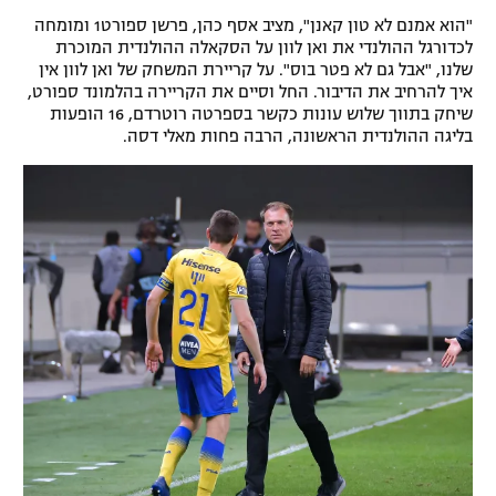
"הוא אמנם לא טון קאנן", מציב אסף כהן, פרשן ספורט1 ומומחה
רשיון להקרנה פומבית לבית עסק
לכדורגל ההולנדי את ואן לוון על הסקאלה ההולנדית המוכרת
שלנו, "אבל גם לא פטר בוס". על קריירת המשחק של ואן לוון אין
הצטרפות לחבילת הערוצים
איך להרחיב את הדיבור. החל וסיים את הקריירה בהלמונד ספורט,
שיחק בתווך שלוש עונות כקשר בספרטה רוטרדם, 16 הופעות
לוח דרושים – ג'ובנט
בליגה ההולנדית הראשונה, הרבה פחות מאלי דסה.
תגיות
המגזין