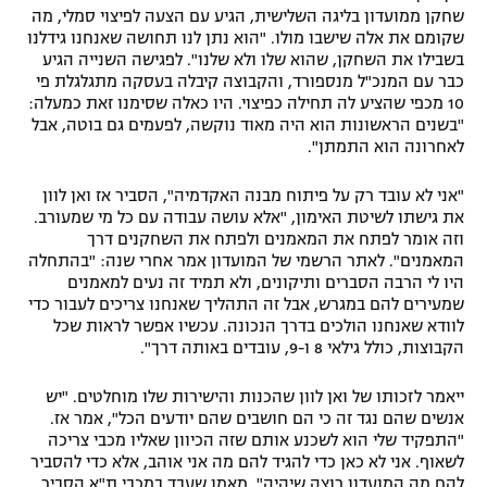
שחקן ממועדון בליגה השלישית, הגיע עם הצעה לפיצוי סמלי, מה
שקומם את אלה שישבו מולו. "הוא נתן לנו תחושה שאנחנו גידלנו
בשבילו את השחקן, שהוא שלו ולא שלנו". לפגישה השנייה הגיע
כבר עם המנכ"ל מנספורד, והקבוצה קיבלה בעסקה מתגלגלת פי
10 מכפי שהציע לה תחילה כפיצוי. היו כאלה שסימנו זאת כמעלה:
"בשנים הראשונות הוא היה מאוד נוקשה, לפעמים גם בוטה, אבל
לאחרונה הוא התמתן".
"אני לא עובד רק על פיתוח מבנה האקדמיה", הסביר אז ואן לוון
את גישתו לשיטת האימון, "אלא עושה עבודה עם כל מי שמעורב.
וזה אומר לפתח את המאמנים ולפתח את השחקנים דרך
המאמנים". לאתר הרשמי של המועדון אמר אחרי שנה: "בהתחלה
היו לי הרבה הסברים ותיקונים, ולא תמיד זה נעים למאמנים
שמעירים להם במגרש, אבל זה התהליך שאנחנו צריכים לעבור כדי
לוודא שאנחנו הולכים בדרך הנכונה. עכשיו אפשר לראות שכל
הקבוצות, כולל גילאי 8 ו-9, עובדים באותה דרך".
ייאמר לזכותו של ואן לוון שהכנות והישירות שלו מוחלטים. "יש
אנשים שהם נגד זה כי הם חושבים שהם יודעים הכל", אמר אז.
"התפקיד שלי הוא לשכנע אותם שזה הכיוון שאליו מכבי צריכה
לשאוף. אני לא כאן כדי להגיד להם מה אני אוהב, אלא כדי להסביר
להם מה המועדון רוצה שיהיה". מאמן שעבד במכבי ת"א הסביר