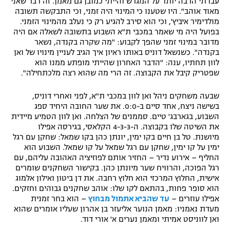
עבדתי הרבה יותר על המגרש והייתי כמובן גם מאמן. זה דבר שאני
מאוד אוהב".
היו שטענו כי
המינוי היה זמני, וכי התבקשה תשובה
מולדימיר איביץ', וכי הוא סירב להגיע רק כי נעלב מהמינוי הזמני.
בפועל היה מי שאמר במכבי ת"א השבוע בתשובה לשאלה אם היה
מדובר במינוי זמני שהפך לקבוע: "מה שקרה בקנדה, נשאר
בקנדה". כשנשאל דוניס באותו ראיון איך הגיב לעניין מינויו של ואן
לוון תחתיו, ענה: "הדבר האחרון שהייתי מופתע ממנו הוא
שפטריק קיבל את הקבוצה. זה הרי מה שהוא רצה מלכתחילה".
שבעה משחקים ניהל ואן לוון במכבי ת"א, לפני ואחרי דוניס,
בשישה ניצח, אחד סיים ב-0:0. את שער החובה היחיד ספג
השבוע, בגארבג' טיים. סממנים של הצלחה. ואן לוון הטמיע מיידית
את השיטה שלו בקבוצה. ה-4-3-3 הקלאסי, בגירסה אפילו
מיושנת. טל בן חיים בקו ימין, יונתן כהן בקו שמאל: שחקן עם רגל
ימין על קו ימין, שחקן עם רגל שמאל על קו שמאל. השבוע הוא
החליף – אירוע נדיר – החזיר אותם לפוזיציה האהובה עליהם, עם
רגל הפוכה, והרוויח שער מיונתן כהן. בקישור השחקנים שומרים
אישית, החלוץ המרכזי הוא חלוץ רחבה. את דן ביטון ואילון אלמוג
הוא סופר פחות, בהתאם לקו שלו: אוהב שחקנים גבוהים וחזקים.
אפילו עוזרים –
עד שהביא אתמול מבחוץ
– הוא בחר זמנית
מעדת נאמניו: מאמן הנוער אליעזר בן אהרון שעליו אומרים שהוא
ואן לווניסט אמיתי ומאמן נערים א' אורי דוד.