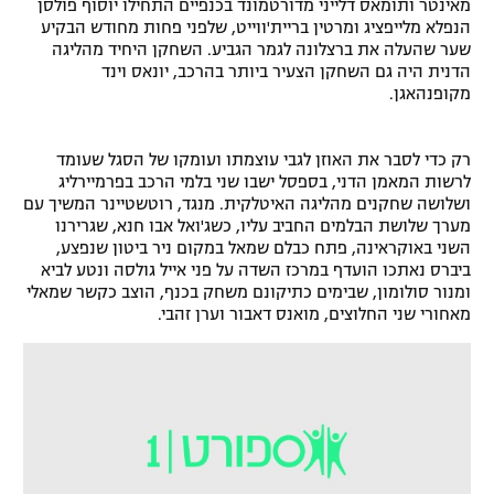
מאינטר ותומאס דלייני מדורטמונד בכנפיים התחילו יוסוף פולסן
הנפלא מלייפציג ומרטין בריית'ווייט, שלפני פחות מחודש הבקיע
שער שהעלה את ברצלונה לגמר הגביע. השחקן היחיד מהליגה
הדנית היה גם השחקן הצעיר ביותר בהרכב, יונאס וינד
מקופנהאגן.
רק כדי לסבר את האוזן לגבי עוצמתו ועומקו של הסגל שעומד
לרשות המאמן הדני, בספסל ישבו שני בלמי הרכב בפרמיירליג
ושלושה שחקנים מהליגה האיטלקית. מנגד, רוטשטיינר המשיך עם
מערך שלושת הבלמים החביב עליו, כשג'ואל אבו חנא, שגרירנו
השני באוקראינה, פתח כבלם שמאל במקום ניר ביטון שנפצע,
ביברס נאתכו הועדף במרכז השדה על פני אייל גולסה ונטע לביא
ומנור סולומון, שבימים כתיקונם משחק בכנף, הוצב כקשר שמאלי
מאחורי שני החלוצים, מואנס דאבור וערן זהבי.