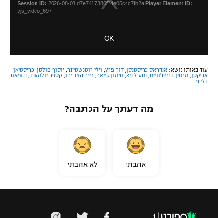
e
Session ID:
2026-08-08:d7e7417386f74e05c4c7fb2a
Player Element ID:
s
M
vjs_video_697
a
o
m
d
OK
o
a
d
l
a
D
l
עוד באותו נושא:
אנדראס כריסטנסן
,
דור פרץ
,
וילי רוטנשטיינר
,
יוסוף פולסן
,
כריסטיאן
i
אריקסן
,
מרטין בריית'ווייט
,
נטע לביא
,
סימון קייאר
,
פייר הויביירג
,
קספר יולמאנד
,
תומאס
w
a
דלייני
i
l
n
o
d
מה דעתך על הכתבה?
g
o
w
.
אהבתי
לא אהבתי