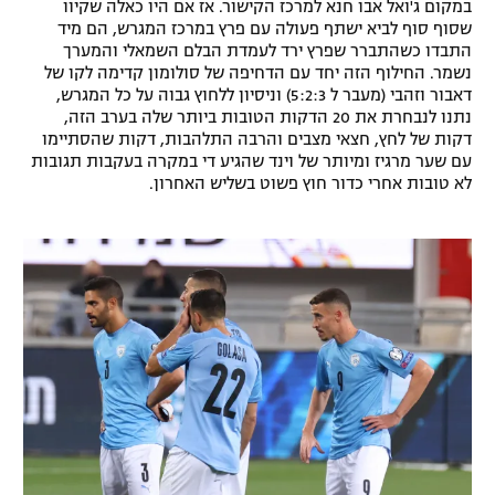
במקום ג'ואל אבו חנא למרכז הקישור. אז אם היו כאלה שקיוו
שסוף סוף לביא ישתף פעולה עם פרץ במרכז המגרש, הם מיד
התבדו כשהתברר שפרץ ירד לעמדת הבלם השמאלי והמערך
נשמר. החילוף הזה יחד עם הדחיפה של סולומון קדימה לקו של
דאבור וזהבי (מעבר ל 5:2:3) וניסיון ללחוץ גבוה על כל המגרש,
נתנו לנבחרת את 20 הדקות הטובות ביותר שלה בערב הזה,
דקות של לחץ, חצאי מצבים והרבה התלהבות, דקות שהסתיימו
עם שער מרגיז ומיותר של וינד שהגיע די במקרה בעקבות תגובות
לא טובות אחרי כדור חוץ פשוט בשליש האחרון.