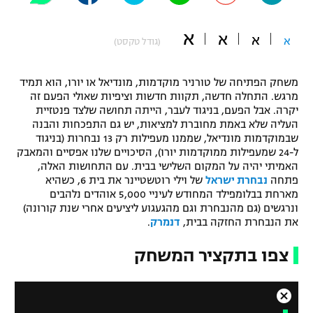
"מחצית בשכונה" – פודקאסט
אופניים
א
א
א
א
(גודל טקסט)
ספורט מוטורי
משתתפים וזוכים בפרסים
משחק הפתיחה של טורניר מוקדמות, מונדיאל או יורו, הוא תמיד
כדורמים
מרגש. התחלה חדשה, תקוות חדשות וציפיות שאולי הפעם זה
תקנון משתתפים וזוכים בפרסים
יקרה. אבל הפעם, בניגוד לעבר, הייתה תחושה שלצד פנטזיית
טניס
העליה שלא באמת מחוברת למציאות, יש גם התפכחות והבנה
פוטבול אמריקאי NFL
שבמוקדמות מונדיאל, שממנו מעפילות רק 13 נבחרות (בניגוד
תקנון עבור פעילות אלקטרה
ל-24 שמעפילות ממוקדמות יורו), הסיכויים שלנו אפסיים והמאבק
גיימינג E-Sports
בייסבול MLB
האמיתי יהיה על המקום השלישי בבית. עם התחושות האלה,
תקנון עבור פעילות ספורט 1 – "מרלן"
פתחה
נבחרת ישראל
של וילי רוטשטיינר את בית 6, כשהיא
מארחת בבלומפילד המחודש לעיניי 5,000 אוהדים נלהבים
ספורט אתגרי ואקסטרים
תנאי שימוש
ונרגשים (גם מהנבחרת וגם מהגעגוע ליציעים אחרי שנת קורונה)
את הנבחרת החזקה בבית,
דנמרק
.
אומנויות לחימה
צפו בתקציר המשחק
מדיניות פרטיות
גיימינג E-Sports
תקנון פעילות ספורט 1
C
T