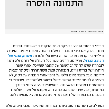
התמונה הוסרה – מערכת ספורט1
הבדלי הרמות הורגשו בעיקר ב-30 הדקות הראשונות. הדנים
פתחו בלחץ אגרסיבי והנבחרת שלנו נראתה חסרת אונים. הויבירג
ודילייני פירקו את מרכז השדה הישראלי ולמרות
משחק אנמי של
הכוכב הגדול
, אריקסן, הדנים עשו ככל העולה על רוחם ולא נתנו
לנבחרת שלנו להתקרב לשער של קספר שמייכל. אחרי שער
היתרון של בריית'ווייט, הנבחרת קצת השתחררה וניסתה לצאת
קדימה, אבל מלבד איום חלש של זהבי אחרי הגבהה של דסה, לא
הצליחה לבעוט לאזור המשוער של השער של שמייכל, שבגדול די
השתעמם במחצית הראשונה. רוטשטיינר עשה שינוי מבורך
במחצית, אבל שינוי שהראה כמה הוא מקובע על מערך שלושת
הבלמים גם במחיר של הצבת שחקנים בעמדות לא טבעיות להם.
נטע לביא, השחקן הטוב ביותר בשורות המוליכה מכבי חיפה, עלה