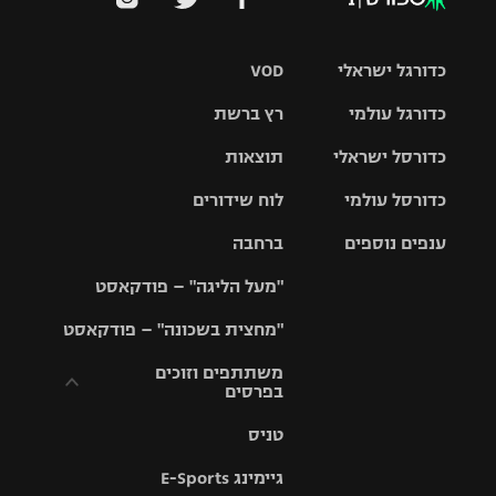
כדורגל ישראלי
VOD
כדורגל עולמי
רץ ברשת
ליגת העל
כדורסל ישראלי
תוצאות
ליגת
ליגה לאומית
האלופות
כדורסל עולמי
לוח שידורים
ליגת ווינר
סל
גביע הטוטו
ענפים נוספים
ברחבה
ליגה
NBA
אירופית
"מעל הליגה" – פודקאסט
ליגה לאומית
ליגיונרים
טניס
יורוליג
ליגה אנגלית
"מחצית בשכונה" – פודקאסט
כדורסל נשים
גביע המדינה
כדוריד
יורוקאפ
ליגה גרמנית
משתתפים וזוכים
בפרסים
מכבי תל
נבחרת
כדורעף
אביב
ישראל
ליגה
טניס
ספרדית
תקנון משתתפים
שחייה
הפועל חולון
מכבי חיפה
וזוכים בפרסים
גיימינג E-Sports
ליגה