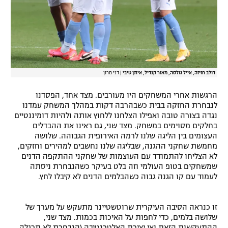
דולב חזיזה, אייל גולסה, מאור קנדיל, איתן טיבי
|
דני מרון
הרגשות אחרי המשחקים היו מעורבים. מצד אחד, הפסדנו
לנבחרת החזקה בבית כשבהרבה דקות במהלך המשחק עמדנו
נגדה בצורה טובה ואפילו הצלחנו ללחוץ אותה ולהיות דומיננטיים
בחלקים מסוימים במשחק. מצד שני, גם ראינו את ההבדלים
העצומים בין הליגה שלנו לרמה האירופית הגבוהה. שלושה
מחמשת שחקני ההגנה, שבליגה שלנו נחשבים למהירים וחזקים,
לא הצליחו להתמודד עם העוצמות של שחקני ההתקפה הדנים
שמשחקים בטופ העולמי וזה בלט בעיקר כשהנבחרת ניסתה
לעמוד עם קו הגנה גבוה כשהבלמים הדנים לא קיבלו לחץ.
זו כנראה הסיבה העיקרית שרוטשטיינר מתעקש על מערך של
שלושה בלמים, כדי לחפות על האיכות בכמות. מצד שני,
ההתעקשות הזאת ואי יצירת האלטרנטיבה (הנבחרת לא תרגלה