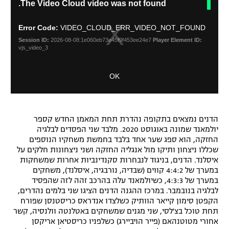
The Video Cloud video was not found.
l
h
רשיון להקרנה פומבית לבית עסק
o
i
s
s
Error Code:
VIDEO_CLOUD_ERR_VIDEO_NOT_FOUND
i
e
הצטרפות לחבילת הערוצים
Session ID:
2026-08-08:1e060eb73e45f9f453ee24e7
Player Element ID:
s
M
vjs_video_3
a
o
לוח דרושים – ג'ובנט
m
d
OK
o
a
תגיות
d
l
a
D
l
המגזין
i
w
הדנים נמצאים בתקופה נהדרת תחת המאמן החדש קספר
a
i
יולמאנד שמונה באוגוסט 2020. מלבד שני הפסדים לבלגיה
l
n
החזקה, הוא ספג שער אחד בלבד בחמשת משחקיו הנוספים
o
d
שכללו ניצחון ותיקו מול אנגליה החזקה ושני ניצחונות חלקים על
g
o
איסלנד. הדנים, בניגוד לנבחרות סקנדינביות אחרות שמשחקות
w
במערך של 4:4:2 קווים (שבדיה, נורבגיה, איסלנד), משחקים
.
במערך של 4:3:3, כשיולמאנד עלה בהרכב זהה לזה שהפסיד
לבלגיה בנובמבר. במרכז ההגנה הדנים הציגו שני בלמים נהדרים,
הקפטן סימון קייאר הוותיק כשלצדו אנדראס כריסטנסן שפורח
תחת טוכל בצ'לסי, שני מגנים שמשחקים באטלנטה וולנסיה, קשר
אחורי מטוטנהאם (פייר הויביירג) כשלפניו כריסטיאן אריקסן