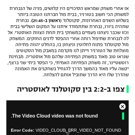
אז אחרי משחק שמראש הסיכויים היו קלושים, פניה של הנבחרת
למשחק הכי חשוב בטורניר, בבית מול חברתנו הטובה ביותר
בשלוש השנים האחרונות, סקוטלנד (
ראשון ב-21:45)
. נבחרת
שתהיה ביורו, נבחרת שתתמודד איתנו על המקום השלישי בבית
וכזו שכבר ניצחנו פעמיים במשחקי בית תחת הצוות האוסטרי. אל
לה לנבחרת שתיפול רוחה אחרי ההפסד לדנים החזקים. המשחק
מול סקוטלנד פתוח לחלוטין וניצחון בו, בהחלט יהווה פתיחה
מוצלחת של הטורניר וייתן לנו מקדמה במאבק מול הסקוטים
שנראו טוב מאוד במשחק הפתיחה שלהם מול אוסטריה. מבחינת
רוטשטיינר, זה משחק הפתיחה האמיתי, כי הפסד ביתי שני ברצף,
יקשה עליו מאוד בהמשך הדרך להנחיל בשחקנים את האמונה
שהדרך שלו היא הדרך שתוביל אותם להצלחה.
צפו ב-2:2 בין סקוטלנד לאוסטריה
C
T
The Video Cloud video was not found.
l
h
o
i
s
s
Error Code:
VIDEO_CLOUD_ERR_VIDEO_NOT_FOUND
i