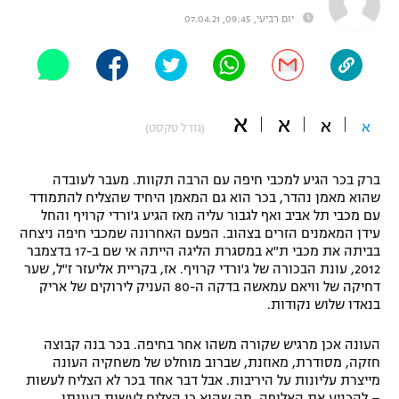
יום רביעי, 09:45, 07.04.21
"מחצית בשכונה" – פודקאסט
אופניים
ספורט מוטורי
משתתפים וזוכים בפרסים
א
א
כדורמים
א
א
(גודל טקסט)
תקנון משתתפים וזוכים בפרסים
טניס
פוטבול אמריקאי NFL
תקנון עבור פעילות אלקטרה
ברק בכר הגיע למכבי חיפה עם הרבה תקוות. מעבר לעובדה
שהוא מאמן נהדר, בכר הוא גם המאמן היחיד שהצליח להתמודד
גיימינג E-Sports
בייסבול MLB
עם מכבי תל אביב ואף לגבור עליה מאז הגיע ג'ורדי קרויף והחל
תקנון עבור פעילות ספורט 1 – "מרלן"
עידן המאמנים הזרים בצהוב. הפעם האחרונה שמכבי חיפה ניצחה
ספורט אתגרי ואקסטרים
בביתה את מכבי ת"א במסגרת הליגה הייתה אי שם ב-17 בדצמבר
תנאי שימוש
2012, עונת הבכורה של ג'ורדי קרויף. אז, בקריית אליעזר ז"ל, שער
דחיקה של וויאם עמאשה בדקה ה-80 העניק לירוקים של אריק
אומנויות לחימה
בנאדו שלוש נקודות.
מדיניות פרטיות
גיימינג E-Sports
העונה אכן מרגיש שקורה משהו אחר בחיפה. בכר בנה קבוצה
חזקה, מסודרת, מאוזנת, שברוב מוחלט של משחקיה העונה
תקנון פעילות ספורט 1
מייצרת עליונות על היריבות. אבל דבר אחד בכר לא הצליח לעשות
– להכניע את האלופה, מה שהוא כן הצליח לעשות בעונתו