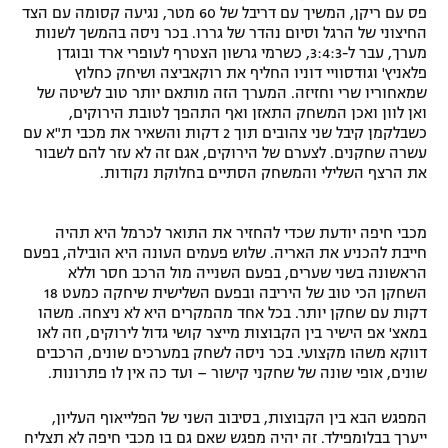
פס עם ריקן, המשיך עם דריבל של 60 מטר, נגיעה קסומה עם הצד
החיצוני של הרגל וסיום נהדר של גררו. בכר ניסה בהמשך לשנות
מערך, עבר ל-3:4:3, כשרמי גרשון הצטרף לעופרי ארד ובוגדן
פלאניץ' וגודסוויי דוניו החליף את רוקאביצה ושיחק כחלוץ
שמאחוריו שרי וחזיזה. המערך הזה מותאם יותר טוב לשיטה של
ואן לוון ואכן המשחק התאזן ואף התהפך לטובת הירוקים,
כשבלקמן קיבל שני צהובים תוך 2 דקות והשאיר את מכבי ת"א עם
עשרה שחקנים. לצערם של הירוקים, אגם זה לא עזר להם לשבור
את הרצף השלילי והמשחק הסתיים בחלוקת נקודות.
מכבי חיפה יודעת שכדי להחזיר את התואר לכרמל היא תהיה
חייבת להכניע את האריה. שלוש פעמים העונה היא הובילה, בפעם
הראשונה בשני שערים, בפעם השנייה מול הרכב חסר וללא
השחקן הכי טוב של היריבה ובפעם השלישית שיחקה כמעט 18
דקות עם שחקן יותר. בכל אחד מהמקרים היא לא ניצחה. משהו
במאצ' אפ הישיר בין הקבוצות מייצר קושי גדול לירוקים, וזה לאו
דווקא משהו מקצועי. בכר ניסה לשחק במערכים שונים, הרכבים
שונים, אופי שונה של שחקני קישור – ועד כה אין לו פתרונות.
המפגש הבא בין הקבוצות, בסיבוב השני של הפלייאוף העליון,
ייערך בבלומפילד. זה יהיה מפגש שאם גם בו מכבי חיפה לא תצליח