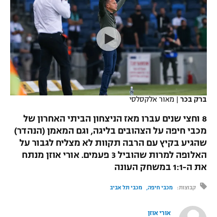
כדורסל נשים
נבחרת ישראל
יורוליג
ליגה ספרדית
טניס
VOD
מכבי תל אביב
מכבי חיפה
יורוקאפ
ליגה איטלקית
כדוריד
הפועל חולון
בית"ר ירושלים
רץ ברשת
ליגה צרפתית
כדורעף
הפועל ירושלים
מכבי תל אביב
ליגה הולנדית
שחייה
תוצאות
ברק בכר
|
מאור אלקסלסי
דני אבדיה
הפועל תל אביב
ליגה טורקית
8 וחצי שנים עברו מאז הניצחון הביתי האחרון של
ג'ודו
הפועל חיפה
מכבי חיפה על הצהובים בליגה, וגם המאמן (הנהדר)
לוח שידורים
ליגה סינית
שהגיע בקיץ עם הרבה תקוות לא מצליח לגבור על
אגרוף
הפועל באר שבע
האלופה למרות שהוביל 3 פעמים. אורי אוזן מנתח
ליגה ברזילאית
ברחבה
את ה-1:1 במשחק העונה
ספורט אולימפי
מכבי נתניה
ליגות נוספות
קבוצות:
מכבי חיפה
מכבי תל אביב
UFC
"מעל הליגה" – פודקאסט
בני יהודה
אורי אוזן
היאבקות WWE