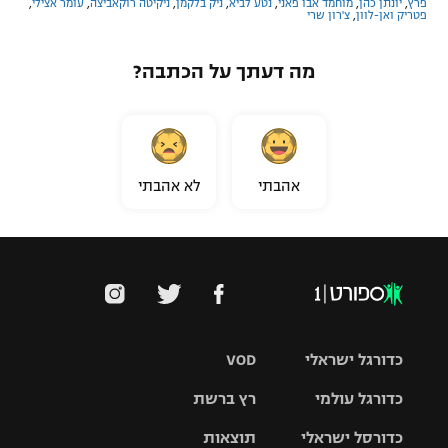
פרץ
,
יונתן כהן
,
מוחמד אבו פאני
,
נטע לביא
,
ניק בלקמן
,
ניקיטה רוקאביצה
,
עומר אצילי
,
פטריק ואן-לוון
,
צ'רון שרי
מה דעתך על הכתבה?
אהבתי
לא אהבתי
כדורגל ישראלי
VOD
כדורגל עולמי
רץ ברשת
ליגת העל
כדורסל ישראלי
תוצאות