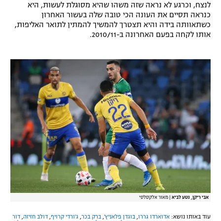
לנצח, וכרגע לא נראה שזה משהו שהיא מסוגלת לעשות, היא
כנראה תסיים את העונה הכי טובה שלה בעשור האחרון
כשתאוותה בידה והיא תצטרך להמשיך להמתין לתואר האליפות,
אותו לקחה בפעם האחרונה ב-2010/11.
אבי ריקן, נטע לביא
|
מאור אלקסלסי
עוד באותו נושא:
אדוארדו גררו
,
בוגדן פלאניץ'
,
ברק בכר
,
ג'ורדי קרויף
,
דולב חזיזה
,
דור