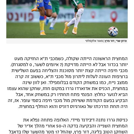
צ'רון שרי, דור פרץ
|
מאור אלקסלסי
המחצית הראשונה הייתה שקולה, כשמכבי ת"א החזיקה מעט
יותר בכדור אבל לא הייתה מדויקת (7 איומים לשער, 0 למסגרת).
מכבי חיפה הייתה קצת יותר מסוכנת והצליחה בפעם השלישית
ברציפות העונה לעלות ליתרון מול מכבי ת"א, כששוב זה קרה
ממצב נייח, כמו במשחק הקודם בבלומפילד. ואן לוון שינה
במחצית, הכניס את אדוארדו גררו במקום חוזז, שחקן שהוא עצמו
הביא לנוער כחלוץ. הפנמי פתח תחתיו רק במשחק אחד, אבל
הבקיע בפעם הקודמת ששיחק מול מכבי חיפה בסמי עופר. אז, זה
היה תחת הדרכתו של גאורגיוס דוניס והוא הוחלף במחצית.
כניסת גררו נתנה דיבידנד מיידי. האלופה פתחה נפלא את
המחצית השנייה והבקיעה בדקה ה-50 אחרי מהלך אדיר של
השחקן הטוב בליגה, דור פרץ, שהחל 17 מטר מהשער שלו בדאבל