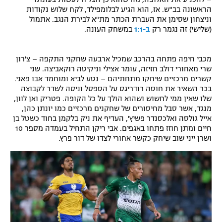
הראשונה בב"ש. אז, הוא הגיע לבלומפילד, לקח שלוש נקודות
רשיון להקרנה פומבית לבית עסק
וניצחון שסימן את העברת הכתר מת"א לבירת הנגב. אתמול
(שלישי) זה נגמר רק
ב-1:1
במשחק העונה.
הצטרפות לחבילת הערוצים
מכבי חיפה פתחה בהרכב שמכיל ארבעה שחקני התקפה – צ'רון
לוח דרושים – ג'ובנט
שרי מאחורי דולב חזיזה, עומר אצילי וניקיטה רוקאביצה. שני
קשרים מרכזיים שיחקו מתחתיהם – נטע לביא ומוחמד אבו פאני.
תגיות
בכר השאיר את חוסה רודריגס על הספסל וניסה לשדר לקבוצה
שלו שאין ממי לחשוש ושהוא הולך על כל הקופה. פטריק ואן לוון,
המגזין
מנגד, אשר סבל מחיסורים של שחקנים מרכזיים כמו יונתן כהן,
אייל גולסה ואלכסנדר פשיץ', העדיף את ניק בלקמן בחוד כשטל בן
חיים ומתן חוזז פתחו באגפים. אבי ריקן התחיל בעמדה מספר 10
ושרן ייני שוב שיחק כקשר אחורי לצדו של דור פרץ.