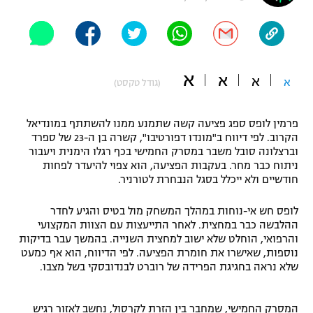
"מחצית בשכונה" – פודקאסט
אופניים
ספורט מוטורי
משתתפים וזוכים בפרסים
א
א
א
א
(גודל טקסט)
כדורמים
תקנון משתתפים וזוכים בפרסים
טניס
פרמין לופס ספג פציעה קשה שתמנע ממנו להשתתף במונדיאל
פוטבול אמריקאי NFL
הקרוב. לפי דיווח ב"מונדו דפורטיבו", קשרה בן ה-23 של ספרד
תקנון עבור פעילות אלקטרה
וברצלונה סובל משבר במסרק החמישי בכף רגלו הימנית ויעבור
גיימינג E-Sports
בייסבול MLB
ניתוח כבר מחר. בעקבות הפציעה, הוא צפוי להיעדר לפחות
תקנון עבור פעילות ספורט 1 – "מרלן"
חודשיים ולא ייכלל בסגל הנבחרת לטורניר.
ספורט אתגרי ואקסטרים
תנאי שימוש
לופס חש אי-נוחות במהלך המשחק מול בטיס והגיע לחדר
ההלבשה כבר במחצית. לאחר התייעצות עם הצוות המקצועי
אומנויות לחימה
והרפואי, הוחלט שלא ישוב למחצית השנייה. בהמשך עבר בדיקות
נוספות, שאישרו את חומרת הפציעה. לפי הדיווח, הוא אף כמעט
מדיניות פרטיות
גיימינג E-Sports
שלא נראה בחגיגת הפרידה של רוברט לבנדובסקי בשל מצבו.
תקנון פעילות ספורט 1
המסרק החמישי, שמחבר בין הזרת לקרסול, נחשב לאזור רגיש