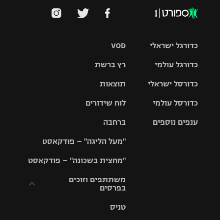
כדורגל ישראלי
VOD
כדורגל עולמי
רץ ברשת
ליגת העל
כדורסל ישראלי
תוצאות
ליגת
ליגה לאומית
האלופות
כדורסל עולמי
לוח שידורים
ליגת ווינר
סל
גביע הטוטו
ענפים נוספים
ברחבה
ליגה
NBA
אירופית
"מעל הליגה" – פודקאסט
ליגה לאומית
ליגיונרים
טניס
יורוליג
ליגה אנגלית
"מחצית בשכונה" – פודקאסט
כדורסל נשים
גביע המדינה
כדוריד
יורוקאפ
ליגה גרמנית
משתתפים וזוכים
בפרסים
מכבי תל
נבחרת
כדורעף
אביב
ישראל
ליגה
טניס
ספרדית
תקנון משתתפים
שחייה