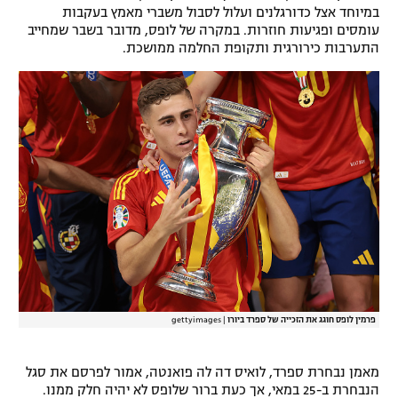
במיוחד אצל כדורגלנים ועלול לסבול משברי מאמץ בעקבות
רשיון להקרנה פומבית לבית עסק
עומסים ופגיעות חוזרות. במקרה של לופס, מדובר בשבר שמחייב
התערבות כירורגית ותקופת החלמה ממושכת.
הצטרפות לחבילת הערוצים
לוח דרושים – ג'ובנט
תגיות
המגזין
פרמין לופס חוגג את הזכייה של ספרד ביורו
|
gettyimages
מאמן נבחרת ספרד, לואיס דה לה פואנטה, אמור לפרסם את סגל
הנבחרת ב-25 במאי, אך כעת ברור שלופס לא יהיה חלק ממנו.