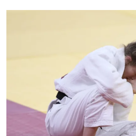
ל אביב
ליגה טורקית
תל אביב
ליגה סינית
חיפה
ליגה ברזילאית
באר שבע
ליגות נוספות
תניה
דה