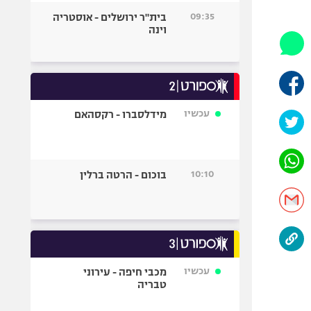
היאבקות WWE
09:35
בית"ר ירושלים - אוסטריה
אופניים
וינה
ספורט מוטורי
כדורמים
פוטבול אמריקאי NFL
בייסבול MLB
עכשיו
מידלסברו - רקסהאם
ספורט אתגרי
ואקסטרים
אומנויות לחימה
10:10
בוכום - הרטה ברלין
גיימינג E-Sports
עכשיו
מכבי חיפה - עירוני
טבריה