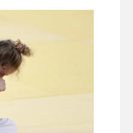
משתתפים וזוכים בפרסים
מכבי ת
הפועל 
תקנון משתתפים וזוכים בפרסים
הפועל 
תקנון עבור פעילות אלקטרה
הפועל 
תקנון עבור פעילות ספורט 1 – "מרלן"
מכבי נ
טניס
בני יהו
גיימינג E-Sports
תנאי שימוש
מדיניות פרטיות
תקנון פעילות ספורט 1
רשיון להקרנה פומבית לבית עסק
הצטרפות לחבילת הערוצים
לוח דרושים – ג'ובנט
תגיות