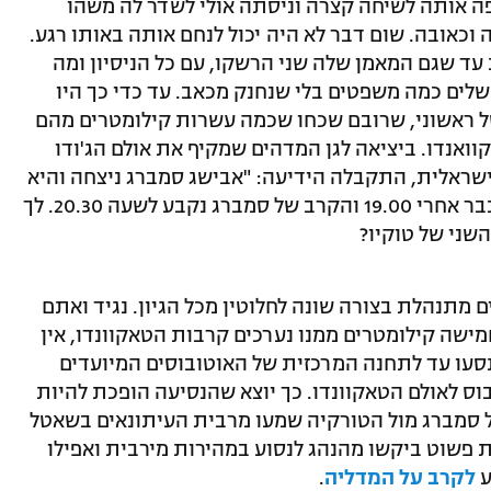
פה אותה לשיחה קצרה וניסתה אולי לשדר לה משהו
כאובה. שום דבר לא היה יכול לנחם אותה באותו רגע.
עד שגם המאמן שלה שני הרשקו, עם כל הניסיון ומה
ים כמה משפטים בלי שנחנק מכאב. עד כדי כך היו
ל ראשוני, שרובם שכחו שכמה עשרות קילומטרים מהם
אנדו. ביציאה לגן המדהים שמקיף את אולם הג'ודו
ראלית, התקבלה הידיעה: "אבישג סמברג ניצחה והיא
רחוקה קרב אחד ממדליה". השעה היתה כבר אחרי 19.00 והקרב של סמברג נקבע לשעה 20.30. לך
שני של טוקיו?
 מתנהלת בצורה שונה לחלוטין מכל הגיון. נגיד ואתם
מישה קילומטרים ממנו נערכים קרבות הטאקוונדו, אין
סעו עד לתחנה המרכזית של האוטובוסים המיועדים
ס לאולם הטאקוונדו. כך יוצא שהנסיעה הופכת להיות
 סמברג מול הטורקיה שמעו מרבית העיתונאים בשאטל
ת פשוט ביקשו מהנהג לנסוע במהירות מירבית ואפילו
ע
לקרב על המדליה
.