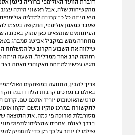
דוברת הוועד האולימפי ברוריה ביגמן אס
מהקשיחות שלה, אבל ראשוני היתה עצובה ו
היא היתה כל כך קרובה למדליה אולימפית 
שעבר כמאמן אולימפי, התקשה בעצמו להשל
העיתונאים שנמצאים כאן עמוק באכזבה ש
מתחרה ממש במקביל אבישג סמברג בטאקוו
שילווה את השבוע הקרוב של המשלחת היש
תגיע עכשיו למתחם מאקוהרי מאסה בצד ה
צריך להבין, התנועה במשחקים האולימפיים
באולם בו נערכים קרבות הג'ודו ובמרחק ח
סרט שהאוטובוס יוריד אתכם שם. קודם ת
לתקשורת במרכז טוקיו ומשם תקחו אוטובו
מסורבלת וארוכה פי כמה. את התוצאה של
בדרך לאולם. אחרים שהצליחו לתפוס מוני
שילמו לו יותר על כך רק כדי להספיק להגי