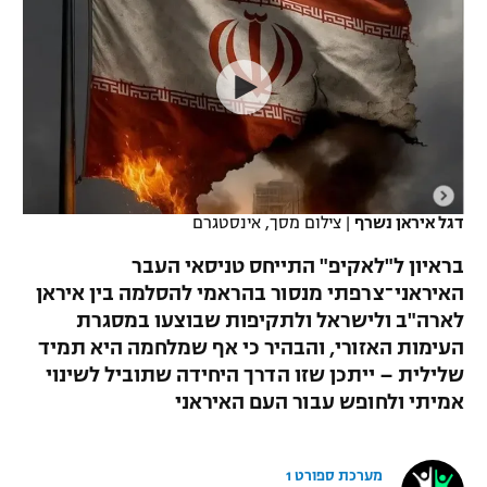
כדורסל נשים
נבחרת ישראל
יורוליג
ליגה ספרדית
טניס
VOD
מכבי תל אביב
מכבי חיפה
יורוקאפ
ליגה איטלקית
כדוריד
הפועל חולון
בית"ר ירושלים
רץ ברשת
ליגה צרפתית
כדורעף
הפועל ירושלים
מכבי תל אביב
ליגה הולנדית
שחייה
תוצאות
דגל איראן נשרף
|
צילום מסך, אינסטגרם
דני אבדיה
הפועל תל אביב
ליגה טורקית
בראיון ל"לאקיפ" התייחס טניסאי העבר
ג'ודו
הפועל חיפה
האיראני־צרפתי מנסור בהראמי להסלמה בין איראן
לוח שידורים
ליגה סינית
לארה"ב ולישראל ולתקיפות שבוצעו במסגרת
אגרוף
הפועל באר שבע
העימות האזורי, והבהיר כי אף שמלחמה היא תמיד
ליגה ברזילאית
ברחבה
שלילית – ייתכן שזו הדרך היחידה שתוביל לשינוי
ספורט אולימפי
מכבי נתניה
אמיתי ולחופש עבור העם האיראני
ליגות נוספות
UFC
"מעל הליגה" – פודקאסט
בני יהודה
מערכת ספורט 1
היאבקות WWE