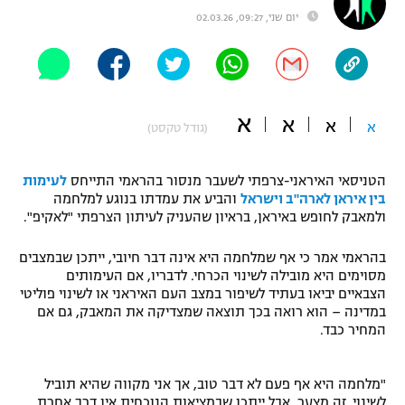
יום שני, 09:27, 02.03.26
"מחצית בשכונה" – פודקאסט
אופניים
ספורט מוטורי
משתתפים וזוכים בפרסים
א
א
כדורמים
א
א
(גודל טקסט)
תקנון משתתפים וזוכים בפרסים
טניס
פוטבול אמריקאי NFL
הטניסאי האיראני-צרפתי לשעבר מנסור בהראמי התייחס
לעימות
תקנון עבור פעילות אלקטרה
בין איראן לארה"ב וישראל
והביע את עמדתו בנוגע למלחמה
גיימינג E-Sports
בייסבול MLB
ולמאבק לחופש באיראן, בראיון שהעניק לעיתון הצרפתי "לאקיפ".
תקנון עבור פעילות ספורט 1 – "מרלן"
ספורט אתגרי ואקסטרים
בהראמי אמר כי אף שמלחמה היא אינה דבר חיובי, ייתכן שבמצבים
תנאי שימוש
מסוימים היא מובילה לשינוי הכרחי. לדבריו, אם העימותים
הצבאיים יביאו בעתיד לשיפור במצב העם האיראני או לשינוי פוליטי
אומנויות לחימה
במדינה – הוא רואה בכך תוצאה שמצדיקה את המאבק, גם אם
מדיניות פרטיות
המחיר כבד.
גיימינג E-Sports
תקנון פעילות ספורט 1
"מלחמה היא אף פעם לא דבר טוב, אך אני מקווה שהיא תוביל
לשינוי. זה מצער, אבל ייתכן שבמציאות הנוכחית אין דרך אחרת