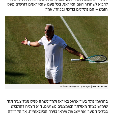
להביא לשחרור העם האיראני. בכל פעם שהאיראנים דורשים מעט
רשיון להקרנה פומבית לבית עסק
חופש – הם נתקלים בדיכוי ובכוח", אמר.
הצטרפות לחבילת הערוצים
לוח דרושים – ג'ובנט
תגיות
המגזין
מנסור בהראמי
|
Julian Finney/Getty Images
בהראמי נולד בעיר אראכ באיראן ולמד לשחק טניס מגיל צעיר תוך
שימוש בציוד מאולתר ובאמצעים פשוטים. הוא הצליח להתבלט
בגילאי הנוער ואף ייצג את איראן בזירה הבינלאומית, אך הקריירה