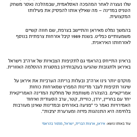
שלו נעצרה לאחר המהפכה האסלאמית, שבמהלכה נאסר משחק
הטניס במדינה – מה שאילץ אותו להפסיק את פעילותו
המקצועית.
בהמשך נמלט מאיראן והתיישב בצרפת, שם חווה קשיים
משמעותיים כפליט. בשנת 1989 קיבל אזרחות צרפתית בנוסף
לאזרחותו האיראנית.
בראיון התייחס בהראמי גם לתקיפות הצבאיות של ארה"ב וישראל
באיראן ולתגובות שהגיעו בעקבותיהן במסגרת ההסלמה האזורית.
מוקדם יותר גינו ארה"ב ובעלות בריתה הערביות את איראן על
שיגור תקיפות לעבר מדינות המפרץ שמארחות כוחות
אמריקאיים. בהצהרה משותפת של מחלקת המדינה האמריקאית
יחד עם בחריין, ירדן, כוויית, קטר, ערב הסעודית ואיחוד
האמירויות נאמר כי "פגיעה באזרחים ובמדינות שאינן מעורבות
בלחימה היא התנהגות פזיזה ומערערת יציבות".
עוד באותו נושא:
איראן
,
ארצות הברית
,
ישראל
,
מנסור בהראמי