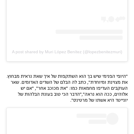
A post shared by Muri López Benítez (@lopezbenitezmuri)
"היופי הפנימי שיש בך הוא השתקפות של איך שאת נראית מבחוץ.
את מצוינת ומיוחדת", כתב לה הבלם של השדים האדומים. שאר
העוקבים העדיפו מחמאות כמו: "את מכוכב אחר", "אם יש
אלוהים, ככה הוא נראה","הדבר הכי טוב בעונת הבלהות של
יונייטד היא אשתו של מרטינס".