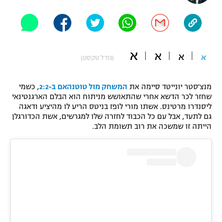
"מחצית בשכונה" – פודקאסט
אופניים
ספורט מוטורי
משתתפים וזוכים בפרסים
א
א
א
א
(גודל טקסט)
כדורמים
תקנון משתתפים וזוכים בפרסים
טניס
מנצ'סטר יונייטד סיימה את
המשחק מול טוטנהאם ב-2:2
, כשמי
פוטבול אמריקאי NFL
שחזר לכר הדשא אחרי שהתאושש מניתוח הוא הבלם הארגנטינאי
תקנון עבור פעילות אלקטרה
ליסנדרו מרטינס. אשתו מורי לופז בניטס הריע לו מהיציע ודאגה
גיימינג E-Sports
בייסבול MLB
גם לתעד, אבל עם כל הכבוד לחזרה שלו למגרשים, אשת הכדורגלן
תקנון עבור פעילות ספורט 1 – "מרלן"
הייתה זו שמשכה את רוב תשומת הלב.
ספורט אתגרי ואקסטרים
תנאי שימוש
אומנויות לחימה
מדיניות פרטיות
גיימינג E-Sports
תקנון פעילות ספורט 1