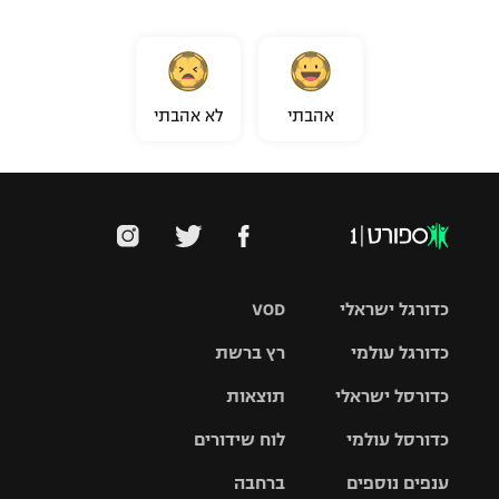
אהבתי
לא אהבתי
כדורגל ישראלי
VOD
כדורגל עולמי
רץ ברשת
ליגת העל
כדורסל ישראלי
תוצאות
ליגת
ליגה לאומית
האלופות
כדורסל עולמי
לוח שידורים
ליגת ווינר
סל
גביע הטוטו
ענפים נוספים
ברחבה
ליגה