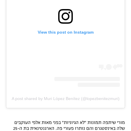
רשיון להקרנה פומבית לבית עסק
הצטרפות לחבילת הערוצים
View this post on Instagram
לוח דרושים – ג'ובנט
תגיות
המגזין
A post shared by Muri López Benítez (@lopezbenitezmuri)
מורי שיתפה תמונות "לא הגיוניות" בפני מאות אלפי העוקבים
שלה באינסטגרם והם נותרו פעורי פה. הארגנטינאית בת ה-25