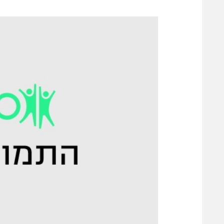
משתתפים וזוכים בפרסים
מכבי ת
הפועל 
תקנון משתתפים וזוכים בפרסים
הפועל 
תקנון עבור פעילות אלקטרה
הפועל 
תקנון עבור פעילות ספורט 1 – "מרלן"
מכבי נ
טניס
בני יהו
גיימינג E-Sports
תנאי שימוש
מדיניות פרטיות
תקנון פעילות ספורט 1
רשיון להקרנה פומבית לבית עסק
הצטרפות לחבילת הערוצים
לוח דרושים – ג'ובנט
תגיות