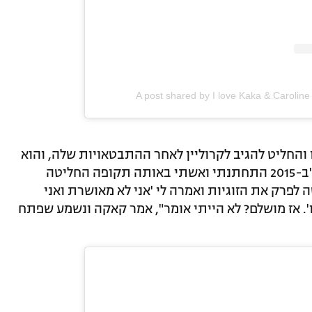
A post shared by I love Kaka & Carolin
והחליט להגיב לקרוליין לאחר ההתבטאויות שלה, והוא
עשה זאת בפודקאסט בארצו שבו הבהיר: "ב-2015 התחתנתי ואשתי באותה תקופה החליטה
ה לפרק את הזוגיות ואמרה לי 'אני לא מאושרת ואני
'. אז מושלם? לא הייתי אומר", אמר קאקה ונשמע שפתח