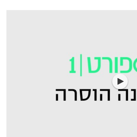
ל אביב
ליגה טורקית
תל אביב
ליגה סינית
חיפה
ליגה ברזילאית
באר שבע
ליגות נוספות
תניה
דה