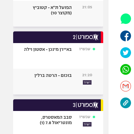
היאבקות WWE
21:05
הפועל ת"א - קטוביץ
אופניים
(מקוצר 10)
ספורט מוטורי
כדורמים
פוטבול אמריקאי NFL
בייסבול MLB
עכשיו
באיירן מינכן - אסטון וילה
ספורט אתגרי
ואקסטרים
אומנויות לחימה
21:20
בוכום - הרטה ברלין
גיימינג E-Sports
ישיר
עכשיו
סבב המאסטרס,
מונטריאול 7.8 (1)
ישיר