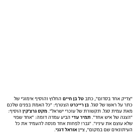
רשיון להקרנה פומבית לבית עסק
הצטרפות לחבילת הערוצים
לוח דרושים – ג'ובנט
תגיות
המגזין
"צדיק אחד בסדום", כתב
טל בן חיים
החלוץ והוסיף אימוג'י של
כתר על ראשו של סגל.
בן רייכרט
הצטרף: "כל האמת בפנים שלכם
מאת עמית סגל. תקשורת של עוכרי ישראל".
מקס גרצ'קין
הוסיף:
"הצגה של איש אחד".
תמיר עדי
הביע עמדה דומה: "אחד שפוי
שלא עוצם את עיניו". "גבר! לפחות אחד מנסה להעמיד את כל
העיתונאים שם במקום", ציין
אוראל דגני
.