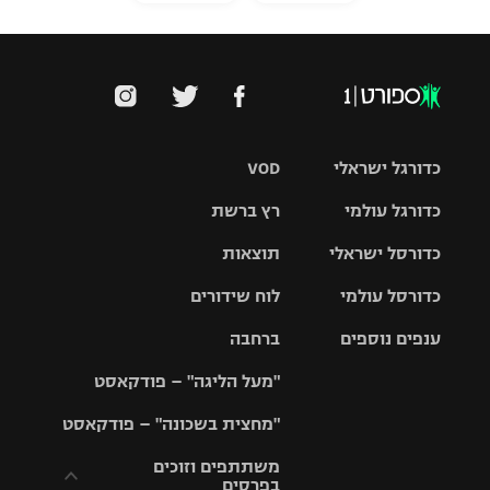
כדורגל ישראלי
VOD
כדורגל עולמי
רץ ברשת
ליגת העל
כדורסל ישראלי
תוצאות
ליגת
ליגה לאומית
האלופות
כדורסל עולמי
לוח שידורים
ליגת ווינר
סל
גביע הטוטו
ענפים נוספים
ברחבה
ליגה
NBA
אירופית
"מעל הליגה" – פודקאסט
ליגה לאומית
ליגיונרים
טניס
יורוליג
ליגה אנגלית
"מחצית בשכונה" – פודקאסט
כדורסל נשים
גביע המדינה
כדוריד
יורוקאפ
ליגה גרמנית
משתתפים וזוכים
בפרסים
מכבי תל
נבחרת