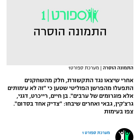
כדורסל נשים
נבחרת ישראל
יורוליג
ליגה ספרדית
טניס
VOD
מכבי תל אביב
מכבי חיפה
יורוקאפ
ליגה איטלקית
כדוריד
הפועל חולון
בית"ר ירושלים
רץ ברשת
ליגה צרפתית
כדורעף
הפועל ירושלים
מכבי תל אביב
ליגה הולנדית
שחייה
תוצאות
דני אבדיה
התמונה הוסרה
|
מערכת ספורט1
הפועל תל אביב
ליגה טורקית
ג'ודו
אחרי שיצאו נגד התקשורת, חלק מהשחקנים
הפועל חיפה
לוח שידורים
התפעלו מהפרשן הפוליטי שטען כי "זה לא עימותים
ליגה סינית
אגרוף
אלא פוגרומים של ערבים". בן חיים, רייכרט, דגני,
הפועל באר שבע
גרצ'קין, גבאי ואחרים שיבחו: "צדיק אחד בסדום".
ליגה ברזילאית
ברחבה
ספורט אולימפי
צפו בעימות
מכבי נתניה
ליגות נוספות
UFC
"מעל הליגה" – פודקאסט
בני יהודה
מערכת ספורט 1
היאבקות WWE