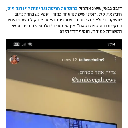
דובב גבאי
, שיצא אתמול
במתקפה חריפה נגד יונית לוי ודנה וייס
,
חיבק את סגל: "זכינו שיש לנו אחד כמוך" ועקץ כשבחר לכתוב
"תשקורת" ולא "תקשורת".
נאור פסר
הצטרף: הקול השפוי היחיד
בתקשורת ההזויה הזאת". אין סימטריה! הלוואי שהיו עוד אנשי
תקשורת כמוהו", הוסיף
דודי תירם
.