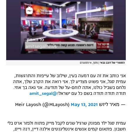
הסטורי של דובב גבאי
|
מסך, אינסטגרם
אני כותב את זה עם דמעה בעין, שילוב של עייפות והתרגשות,
עמית סגל, אני פשוט מצדיע לך. אני רואה את הקרב שלך, אתה
נלחם בשביל כולנו, אתה לוחם-על של תודעה. אני גאה בך אחי.
תודה תודה תודה בשם כל עם ישראל!
@amit_segal
— מאיר ליוש Meir Layosh (@MLayosh)
May 13, 2021
עמית סגל ילד מפונק שרגיל שנים לקבל מייק פתוח ולפזר ארס בלי
חשבון. פתאום קמים אנשים אינטליגנטים אילנה דיין, דנה וייס,