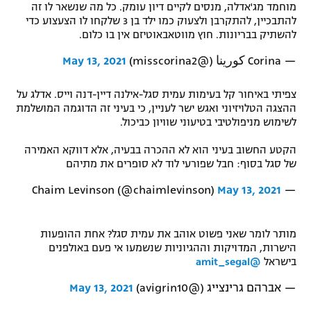
מוחמד מג'אדלה, מנסים לקיים דיון עומק. כל מה שנשאר לו זה
להתבכיין, להתקרבן ולצעוק כמו ילד בן 3 שלקחו לו הצעצוע כדי
להשתיק בבריונות. חוץ מווטאבאוטיזם אין בו כלום.
— Corina كورينا (@misscorina2)
May 13, 2021
צפיתי באיחור קל בעימות עמית סגל-אילנה דיין-דנה וייס. אדלג על
ההצגה הטלויזיוני ואגש ישר לעניין, כי בעיני זה הדוגמה המושלמת
לשימוש מניפולטיבי בטיעוני שוויון כביכול.
הקטע החשוב בעיני הוא לא ההכרה בבעיה, אלא דווקא האמירה
של סגל בסוף: חבל שפורעי לוד לא סופרים את מתיהם
May 13, 2021
— Chaim Levinson (@chaimlevinson)
מותר לומר שאני פשוט אוהב את עמית סגל? אחת ההופעות
הישרות, המדויקות וההגיוניות שנשמעו אי פעם באולפנים
בישראל
@amit_segal
— אברהם גרינצייג (@avigrin10)
May 13, 2021