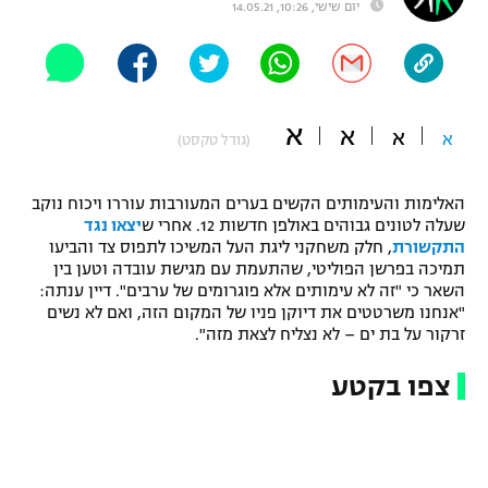
יום שישי, 10:26, 14.05.21
"מחצית בשכונה" – פודקאסט
אופניים
ספורט מוטורי
משתתפים וזוכים בפרסים
א
א
א
א
(גודל טקסט)
כדורמים
תקנון משתתפים וזוכים בפרסים
טניס
פוטבול אמריקאי NFL
האלימות והעימותים הקשים בערים המעורבות עוררו ויכוח נוקב
תקנון עבור פעילות אלקטרה
שעלה לטונים גבוהים באולפן חדשות 12. אחרי ש
יצאו נגד
התקשורת
, חלק משחקני ליגת העל המשיכו לתפוס צד והביעו
גיימינג E-Sports
בייסבול MLB
תמיכה בפרשן הפוליטי, שהתעמת עם מגישת עובדה וטען בין
תקנון עבור פעילות ספורט 1 – "מרלן"
השאר כי "זה לא עימותים אלא פוגרומים של ערבים". דיין ענתה:
ספורט אתגרי ואקסטרים
"אנחנו משרטטים את דיוקן פניו של המקום הזה, ואם לא נשים
תנאי שימוש
זרקור על בת ים – לא נצליח לצאת מזה".
אומנויות לחימה
צפו בקטע
מדיניות פרטיות
גיימינג E-Sports
תקנון פעילות ספורט 1