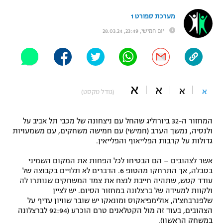
"מחצית בשכונה" – פודקאסט
מערכת ספורט 1
אופניים
יום חמישי, 23:49, 28.03.24
ספורט מוטורי
משתתפים וזוכים בפרסים
כדורמים
תקנון משתתפים וזוכים בפרסים
טניס
א
א
א
א
פוטבול אמריקאי NFL
(גודל טקסט)
תקנון עבור פעילות אלקטרה
גיימינג E-Sports
בייסבול MLB
המחזור ה-32 ביורוליג שהחל עם ניצחונה של מכבי תל אביב על
תקנון עבור פעילות ספורט 1 – "מרלן"
ולנסיה, נמשך הערב (חמישי) עם חמישה משחקים, עם משמעויות
ספורט אתגרי ואקסטרים
גדולות על קרבות הפלייאוף והפלייאין.
תנאי שימוש
אשר לצהובים – הם הבטיחו לכל הפחות את המקום השמיני
אומנויות לחימה
בטבלה, אך התרחקו מהטופ 6. הדברים לא תלויים בקבוצה של
עודד קטש, שתהיה חייבת לנצח את צמד המשחקים שנותרו לה
מדיניות פרטיות
גיימינג E-Sports
ולקוות למעידה של ברצלונה במחזור הסיום. יש לציין
שלפנרבחצ'ה, אולימפיאקוס ומונאקו יש שובר שוויון עדיף על
הצהובים, בעוד זה מול הקטלאנים טרם הוכרע (92:94 לברצלונה
תקנון פעילות ספורט 1
במשחק הראשון).