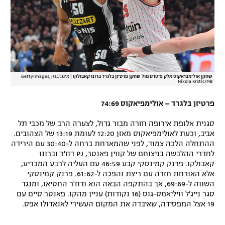
שחקן אולימפיאקוס אלק פיטרס מול שחקן פרטיזן בלגרד ברונו קאבולקו
|
אימג'בנק GettyImages,
Nikola Krstic/MB
פרטיזן בלגרד – אולימפיאקוס 74:69
סגנית אלופת אירופה חזרה מבור גדול, לצערה הרב של מכבי תל
אביב, וכעת לאולימפיאקוס מאזן 12:20 לעומת 13:19 של הצהובים.
ההתחלה הלכה צמוד, לפני שהמארחת ברחה ל-30:40 עם הירידה
לחדרי ההלבשה בניצוחם של קווין פאנטר, PJ דוז'ר וברונו
קאבולקו. פרנק קמינסקי קבע 46:59 עם העליה לרבע המכריע,
אלא האורחת חזרה עם ריצת והפכה ל-61:62. פרנק קמינסקי
השווה ל-69:69, אך בהתקפה הבאה הוא ודוז'ר החטיאו, ומנגד
סגר נייג'ל וויליאמס-גוס (16 נקודות) עניין מהקו. פאנטר סיים עם
19 אצל המפסידה, שאיבדה את המקום העשירי לאנאדולו אפס.