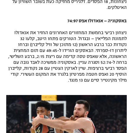
ניצחונות, 18 הפסדים. ז'לגיריס מחזיקה כעת בשובר השוויון על
האיטלקים.
באסקוניה – אנאדולו אפס 74:97
ניצחון רביעי בחמשת המחזורים האחרונים החזיר את אנאדולו
לתמונת הפלייאין – ובגדול. הטורקים פתחו היטב, קלעו 32
נקודות כבר ברבע הראשון (12 מתוכן של וויל קלייברן) וברחו
ליתרון דו-ספרתי. הבאסקים הורידו ל-49:45 עם תום המחצית
הראשונה, אלא שאפס טסה קדימה עם ריצת 2:15, ברבע השלישי,
ברחה ל-52:74 וסגרה עניין. באסקוניה ממשיכה לאבד גובה עם
הפסד רביעי ברציפות. שיין לארקין הצטיין עם 28 נקודות, קלייברן
הוסיף 20 ואפס חטפה מפרטיזן בלגרד את המקום העשירי. קודי
מילר מקינטייר סיים עם 13 מנגד.