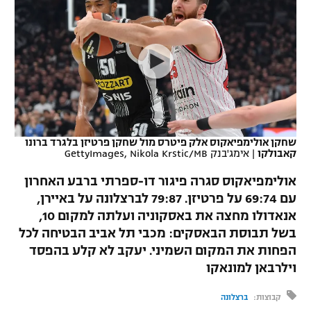
כדורסל נשים
נבחרת ישראל
יורוליג
ליגה ספרדית
טניס
VOD
מכבי תל אביב
מכבי חיפה
יורוקאפ
ליגה איטלקית
כדוריד
הפועל חולון
בית"ר ירושלים
רץ ברשת
ליגה צרפתית
כדורעף
הפועל ירושלים
מכבי תל אביב
ליגה הולנדית
שחייה
תוצאות
שחקן אולימפיאקוס אלק פיטרס מול שחקן פרטיזן בלגרד ברונו
דני אבדיה
הפועל תל אביב
קאבולקו
|
אימג'בנק GettyImages, Nikola Krstic/MB
ליגה טורקית
ג'ודו
אולימפיאקוס סגרה פיגור דו-ספרתי ברבע האחרון
הפועל חיפה
לוח שידורים
עם 69:74 על פרטיזן. 79:87 לברצלונה על באיירן,
ליגה סינית
אגרוף
אנאדולו מחצה את באסקוניה ועלתה למקום 10,
הפועל באר שבע
ליגה ברזילאית
בשל תבוסת הבאסקים: מכבי תל אביב הבטיחה לכל
ברחבה
ספורט אולימפי
הפחות את המקום השמיני. יעקב לא קלע בהפסד
מכבי נתניה
ליגות נוספות
וילרבאן למונאקו
UFC
"מעל הליגה" – פודקאסט
בני יהודה
קבוצות:
ברצלונה
היאבקות WWE