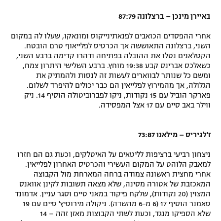
באיירן מינכן – ברצלונה 87:79
אחרי ההפסדים הכואבים לפנאתינייקוס ומונאקו, שעלו לה במקום
השני, ברצלונה התאוששה אך הכרטיס לפלייאוף טרם הובטח.
הקטלאנים נטלו את ההובלה בפתיחה ודהרו קדימה ברבע השני,
כשאלכס אברינס קבע 19:38 מוחץ. ברבע השלישי היתרון צמח,
ומשם כל שנותר לבווארים לעשות זה לנסות ולהמתיק את
הגלולה, אך מהמירוץ לפלייאין הם כבר יכולים להיפרד לשלום.
פארקר הוביל עם 15 נקודות, ניקו לפברוביטולה הוסיף 14. ניק
ווילר באב סיים עם 17 אצל המפסידה.
ז'לגיריס – מילאנו 73:87
ניצחון רביעי ברציפות לליטאים על האיטלקים, וכעת גם הם חזרו
למאבק הלוהט על המקום העשירי והכרטיס האחרון לפלייאין.
אחרי מחצית ראשונה צמודה ברחה המארחת מול הקבוצה
המאכזבת של אטורה מסינה, שלא מצאה תשובות לקינן אוואנס
המצוין (20 נקודות), שלקח פיקוד במאני טיים וסגר עניין. אדמונד
סאמנר הוסיף 17 (6 מ-6 מהשדה). ניקולה מירוטיץ' סיים עם 19
שלא הספיקו מנגד, וכעת לשתי הקבוצות מאזן זהה – 14