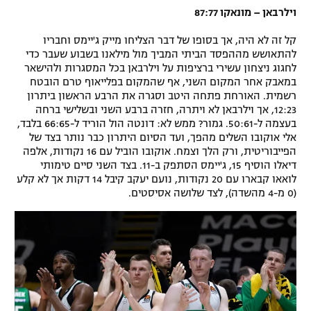
וילרבאן – מונאקו 87:77
קל זה לא היה, אך בסופו של דבר הצליחו מייק ג'יימס וחבריו
להתאושש מההפסד הביתי המביך מול מילאנו בשבוע שעבר כדי
לחגוג ניצחון עשירי ברציפות על וילרבאן בכל המסגרות ולהישאר
במאבק אחר המקום השני, אף שהמקום בפלייאוף טרם הובטח
רשמית. האורחת פתחה היטב וסגרה את הרבע הראשון ביתרון
12:23, אך וילרבאן לא ויתרה, חזרה ברבע השני ובשלישי ברחה
בעצמה ל-50:61. גמור? ממש לא: דונטה הול הוריד ל-66:65 בלבד,
אלי אוקובו השלים מהפך, ועד הסיום היתרון כבר נותר בצד של
הפייבוריטית, ורק הלך וצמח. אוקובו הוביל עם 16 נקודות, אלפה
דיאלו הוסיף 15, ג'יימס הסתפק ב-11. בצד השני סיים טימותי
לואאו קבארו עם 20 נקודות, נועם יעקב קיבל 14 דקות אך לא קלע
(0 מ-4 מהשדה), לצד שלושה אסיסטים.