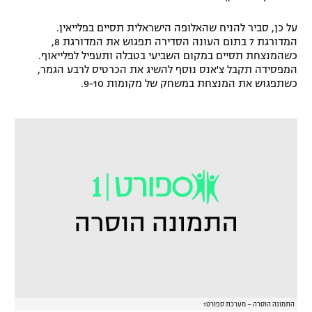
רשיון להקרנה פומבית לבית עסק
על כן, סביר להניח שהאלופה הישראלית תסיים בפלייאין.
המדורגת 7 בתום העונה הסדירה תפגוש את המדורגת 8,
הצטרפות לחבילת הערוצים
כשהמנצחת תסיים במקום השביעי בטבלה ותעפיל לפלייאוף.
המפסידה תקבל צ'אנס נוסף להשיג את הכרטיס לרבע הגמר,
כשתפגוש את המנצחת במשחק של מקומות 9-10.
לוח דרושים – ג'ובנט
תגיות
המגזין
התמונה הוסרה – מערכת ספורט1