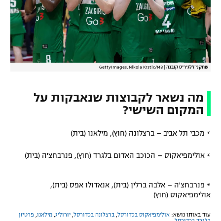
שחקני ז'לגיריס קובנה
|
GettyImages, Nikola Krstic/MB
מה נשאר לקבוצות שנאבקות על
המקום השישי?
* מכבי תל אביב – ברצלונה (חוץ), מילאנו (בית)
* אולימפיאקוס – הכוכב האדום בלגרד (חוץ), פנרבחצ'ה (בית)
* פנרבחצ'ה – אלבה ברלין (בית), אנאדולו אפס (בית),
אולימפיאקוס (חוץ)
עוד באותו נושא:
אולימפיאקוס בכדורסל
,
ברצלונה בכדורסל
,
יורוליג
,
מילאנו
,
פרטיזן
בלגרד בכדורסל