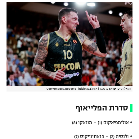
רשיון להקרנה פומבית לבית עסק
הצטרפות לחבילת הערוצים
לוח דרושים – ג'ובנט
תגיות
המגזין
דניאל תייס, שחקן מונאקו
|
אימג'בנק GettyImages, Roberto Finizio
סדרת הפלייאוף
* אולימפיאקוס (1) – מונאקו (8)
* ולנסיה (2) – פנאתינייקוס (7)