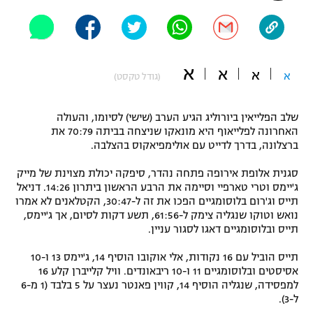
"מחצית בשכונה" – פודקאסט
אופניים
ספורט מוטורי
משתתפים וזוכים בפרסים
א
א
א
א
(גודל טקסט)
כדורמים
תקנון משתתפים וזוכים בפרסים
טניס
שלב הפלייאין ביורוליג הגיע הערב (שישי) לסיומו, והעולה
פוטבול אמריקאי NFL
האחרונה לפלייאוף היא מונאקו שניצחה בביתה 70:79 את
תקנון עבור פעילות אלקטרה
ברצלונה, בדרך לדייט עם אולימפיאקוס בהצלבה.
גיימינג E-Sports
בייסבול MLB
סגנית אלופת אירופה פתחה נהדר, סיפקה יכולת מצוינת של מייק
תקנון עבור פעילות ספורט 1 – "מרלן"
ג'יימס וטרי טארפיי וסיימה את הרבע הראשון ביתרון 14:26. דניאל
ספורט אתגרי ואקסטרים
תייס וג'רום בלוסומגיים הפכו את זה ל-30:47, הקטלאנים לא אמרו
תנאי שימוש
נואש וטוקו שנגליה צימק ל-61:56, תשע דקות לסיום, אך ג'יימס,
תייס ובלוסומגיים דאגו לסגור עניין.
אומנויות לחימה
מדיניות פרטיות
תייס הוביל עם 16 נקודות, אלי אוקובו הוסיף 14, ג'יימס 13 ו-10
גיימינג E-Sports
אסיסטים ובלוסומגיים 11 ו-10 ריבאונדים. וויל קלייברן קלע 16
למפסידה, שנגליה הוסיף 14, קווין פאנטר נעצר על 5 בלבד (1 מ-6
תקנון פעילות ספורט 1
ל-3).