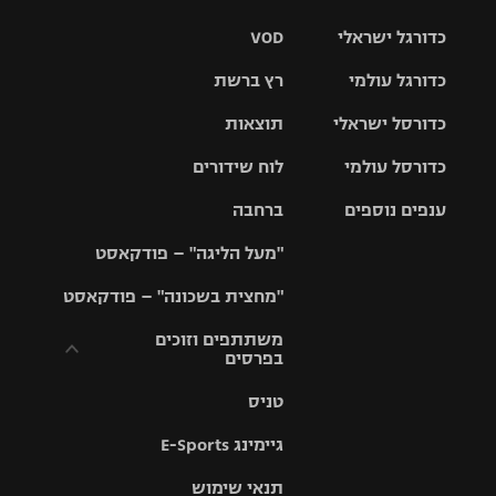
כדורגל ישראלי
VOD
כדורגל עולמי
רץ ברשת
ליגת העל
כדורסל ישראלי
תוצאות
ליגת
ליגה לאומית
האלופות
כדורסל עולמי
לוח שידורים
ליגת ווינר
סל
גביע הטוטו
ענפים נוספים
ברחבה
ליגה
NBA
אירופית
"מעל הליגה" – פודקאסט
ליגה לאומית
ליגיונרים
טניס
יורוליג
ליגה אנגלית
"מחצית בשכונה" – פודקאסט
כדורסל נשים
גביע המדינה
כדוריד
יורוקאפ
ליגה גרמנית
משתתפים וזוכים
בפרסים
מכבי תל
נבחרת
כדורעף
אביב
ישראל
ליגה
טניס
ספרדית
תקנון משתתפים
שחייה
הפועל חולון
מכבי חיפה
וזוכים בפרסים
גיימינג E-Sports
ליגה
איטלקית
ג'ודו
הפועל
בית"ר
תנאי שימוש
תקנון עבור פעילות