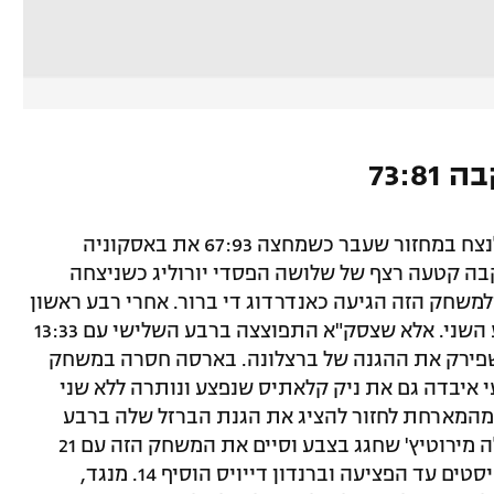
73:
הקבוצה של שרונאס יאסיקביצ'יוס חזרה לנצח במחזור שעבר כשמחצה 67:93 את באסקוניה
בה קטעה רצף של שלושה הפסדי יורוליג כשניצחה
ה ולמשחק הזה הגיעה כאנדרדוג די ברור. אחרי רבע ראשון
של חפירות, בארסה ברחה עם 14:25 ברבע השני. אלא שצסק"א התפוצצה ברבע השלישי עם 13:33
שפירק את ההגנה של ברצלונה. בארסה חסרה במשחק
 איבדה גם את ניק קלאתיס שנפצע ונותרה ללא שני
 מהמארחת לחזור להציג את הגנת הברזל שלה ברבע
הרביעי ולברוח לניצחון הרבה בזכות ניקולה מירוטיץ' שחגג בצבע וסיים את המשחק הזה עם 21
נקודות. קלאתיס הספיק לתרום 10 ו-7 אסיסטים עד הפציעה וברנדון דייויס הוסיף 14. מנגד,