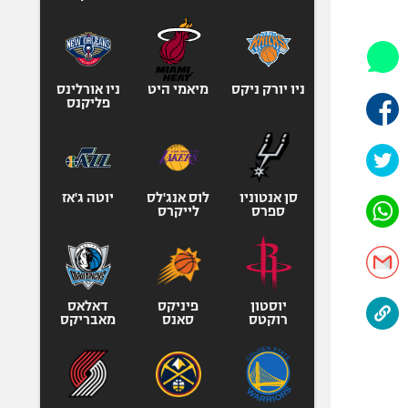
היאבקות WWE
אופניים
ספורט מוטורי
כדורמים
ניו יורק ניקס
מיאמי היט
ניו אורלינס
פליקנס
פוטבול אמריקאי NFL
בייסבול MLB
ספורט אתגרי
ואקסטרים
סן אנטוניו
לוס אנג'לס
יוטה ג'אז
ספרס
לייקרס
אומנויות לחימה
גיימינג E-Sports
יוסטון
פיניקס
דאלאס
רוקטס
סאנס
מאבריקס