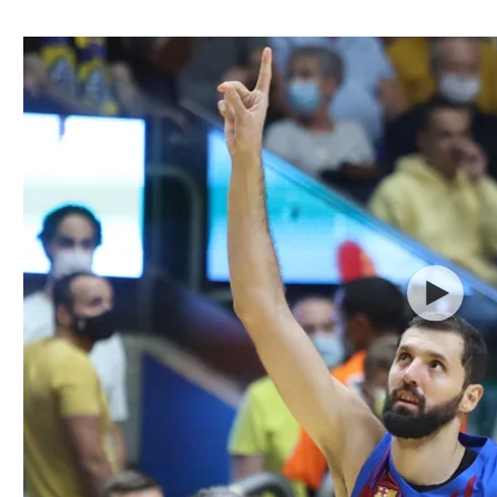
ל אביב
ליגה טורקית
תל אביב
ליגה סינית
חיפה
ליגה ברזילאית
באר שבע
ליגות נוספות
תניה
דה