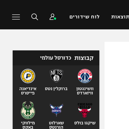
וצאות
לוח שידורים
כדורסל עולמי
ענפים נוספים
קבוצות
כדורסל עולמי
NBA
טניס
יורוליג
כדוריד
יורוקאפ
כדורעף
שחייה
וושינגטון
ברוקלין נטס
אינדיאנה
וויזארדס
פייסרס
ג'ודו
אגרוף
ספורט אולימפי
UFC
שיקגו בולס
שארלוט
מילווקי
הורנטס
באקס