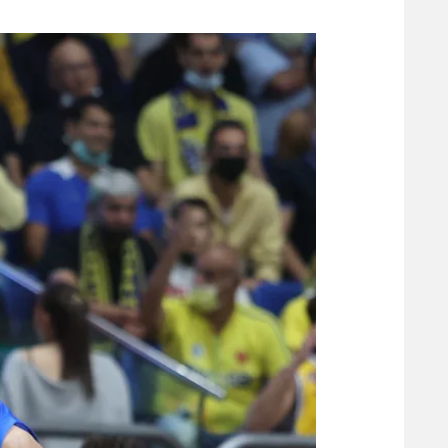
משתתפים וזוכים בפרסים
מכבי ת
הפועל 
תקנון משתתפים וזוכים בפרסים
הפועל 
תקנון עבור פעילות אלקטרה
הפועל 
תקנון עבור פעילות ספורט 1 – "מרלן"
מכבי נ
טניס
בני יהו
גיימינג E-Sports
תנאי שימוש
מדיניות פרטיות
תקנון פעילות ספורט 1
רשיון להקרנה פומבית לבית עסק
הצטרפות לחבילת הערוצים
לוח דרושים – ג'ובנט
תגיות