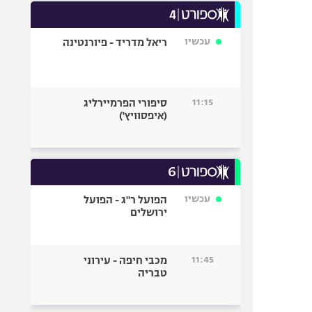
עכשיו
ריאל מדריד - פיורנטינה
11:15
סיפורי הפרמיירליג
(איפסוויץ')
עכשיו
הפועל ר"ג - הפועל
ירושלים
11:45
מכבי חיפה - עירוני
טבריה