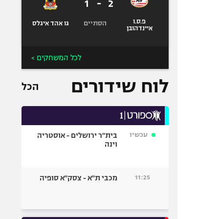
1
-
2
פ.ס.ו
הסתיים
גו אהד איגלס
איינדהובן
לכל המשחקים >
לוח שידורים
הכל
עכשיו
בית"ר ירושלים - אוסטריה
וינה
11:25
מכבי ת"א - צסק"א סופיה