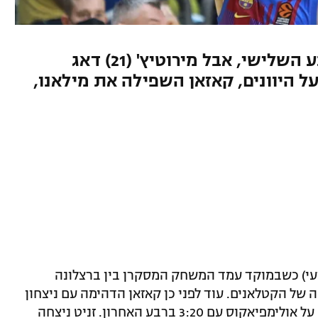
הרוסים התפוצצו עם 13:33 ברבע השלישי, אבל מירוטיץ' (21) דאג
יתי. בובואה (29) חגג על היוונים, קאזאן השפילה את מילאנו,
יעי) כשבמוקד עמד המשחק המסקרן בין ברצלונה
של הקטלאנים. עוד לפני כן קאזאן הדהימה עם ניצחון
ב-26 הפרש על מילאנו. אנאדולו התפוצצה על אולימפיאקוס עם 3:20 ברבע האחרון. זניט ניצחה