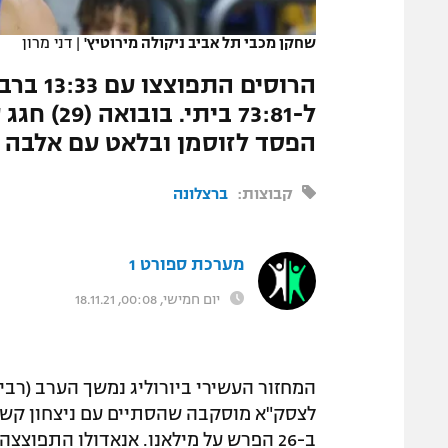
המגזין
שחקן מכבי תל אביב ניקולה מירוטיץ'
|
דני מרון
ל-73:81 ב
הפסד לזוסמן ובלאט עם אלבה
קבוצות:
ברצלונה
מערכת ספורט 1
יום חמישי, 00:08, 18.11.21
המחזור העשירי ביורוליג נמשך הערב (רב
לצסק"א מוסקבה שהסתיים עם ניצחון קשה 