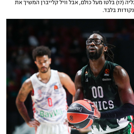
פויגטמן (21, 6 מ-9 מחוץ לקשת) וטוקו שנגליה (17) בלטו מעל כולם, אבל וויל קלייברן המשיך את