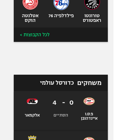
טורונטו
פילדלפיה 76
אטלנטה
ראפטורס
הוקס
לכל הקבוצות >
משחקים
כדורסל עולמי
4
-
0
פ.ס.ו
הסתיים
אלקמאר
איינדהובן