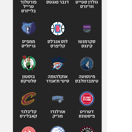
גולדן סטייט
דנבר נאגטס
פורטלנד
ווריורס
טרייל
בלייזרס
סקרמנטו
לוס אנג'לס
ממפיס
קינגס
קליפרס
גריזליס
מינסוטה
אוקלהומה
בוסטון
טימברוולבס
סיטי ת'אנדר
סלטיקס
דטרויט
אורלנדו
קליבלנד
פיסטונס
מג'יק
קאבלירס