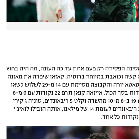
סינה הפסידה רק פעם אחת עד כה העונה, וזה היה בחוץ
ה קשה וכואבת במיוחד ברוסיה. קאזאן שיפרה את מאזנה
ל-5:5 עם תצוגת תכלית מטורפת כשכל מטאטא יורה והקבוצה מסיימת עם 14 מ-29 לשלוש כשאו
ג'יי מאיו קולע 5 מ-9 מחוץ לקשת ו-20 נקודות בסך הכול, אייזאה קנאן תרם 22 נקודות עם 6 מ-8
לשלוש והוסיף 5 ריבאונדים, ג'ון בראון קלע 19 ב-8 מ-10 מהשדה וקלט 5 ריבאונדים, טוניה ג'קירי
קלע 10 וקלט 7 ריבאונדים. קאזאן לקחה 34 ריבאונדים לעומת 14 של מילאנו, אותה הובילו לואיג'י