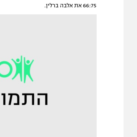
66:75 את אלבה ברלין.