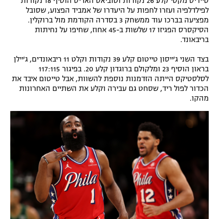
טייריס מקסי קלע 26 נקודות וטוביאס האריס הוסיף 18 נקודות
לפילדלפיה ועזרו לחפות על היעדרו של אמביד הפצוע, שסובל
מפציעה בברכו עוד ממשחק 3 בסדרה הקודמת מול ברוקלין.
הסיקסרס הפגיזו 17 שלשות ב-45 אחוז, שחיפו על נחיתות
בריבאונד.
בצד השני ג'ייסון טייטום קלע 39 נקודות וקלט 11 ריבאונדים, ג'יילן
בראון הוסיף 23 ומלקולם ברוגדון קלע 20. בפיגור 117:115
לסלסטיקס הייתה הזדמנות נוספת להשוות, אבל טייטום איבד את
הכדור לפול ריד, שסחט גם עבירה וקלע את השתיים האחרונות
מהקו.