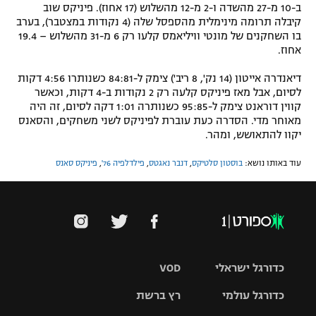
ב-10 מ-27 מהשדה ו-2 מ-12 מהשלוש (17 אחוז). פיניקס שוב
קיבלה תרומה מינימלית מהספסל שלה (4 נקודות במצטבר), בערב
בו השחקנים של מונטי וויליאמס קלעו רק 6 מ-31 מהשלוש – 19.4
אחוז.
דיאנדרה אייטון (14 נק', 8 ריב') צימק ל-84:81 כשנותרו 4:56 דקות
לסיום, אבל מאז פיניקס קלעה רק 2 נקודות ב-4 דקות, וכאשר
קווין דוראנט צימק ל-95:85 כשנותרה 1:01 דקה לסיום, זה היה
מאוחר מדי. הסדרה כעת עוברת לפיניקס לשני משחקים, והסאנס
יקוו להתאושש, ומהר.
עוד באותו נושא:
בוסטון סלטיקס
,
דנבר נאגטס
,
פילדלפיה 76'
,
פיניקס סאנס
כדורגל ישראלי
VOD
כדורגל עולמי
רץ ברשת
ליגת העל