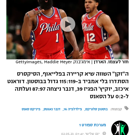
כדורסל נשים
נבחרת ישראל
יורוליג
ליגה ספרדית
טניס
VOD
מכבי תל אביב
מכבי חיפה
יורוקאפ
ליגה איטלקית
כדוריד
הפועל חולון
בית"ר ירושלים
רץ ברשת
ליגה צרפתית
כדורעף
הפועל ירושלים
מכבי תל אביב
ליגה הולנדית
שחייה
תוצאות
חזר לעצמו. הארדן
|
אימג'בנק GettyImages, Maddie Meyer
דני אבדיה
הפועל תל אביב
ליגה טורקית
ה"זקן" השווה שיא קריירה בפלייאוף, הסיקסרס
ג'ודו
הפועל חיפה
הסתדרו בלי אמביד ב-115:119 גדול בבוסטון. דוראנט
לוח שידורים
ליגה סינית
איכזב, יוקיץ' הפגיז 39, דנבר ניצחה 87:97 ועלתה
אגרוף
הפועל באר שבע
ל-0:2 על הסאנס
ליגה ברזילאית
ברחבה
ספורט אולימפי
מכבי נתניה
קבוצות:
בוסטון סלטיקס
פילדלפיה 76
דנבר נאגטס
פיניקס סאנס
ליגות נוספות
UFC
"מעל הליגה" – פודקאסט
בני יהודה
מערכת ספורט 1
היאבקות WWE
יום שלישי, 07:47, 02.05.23