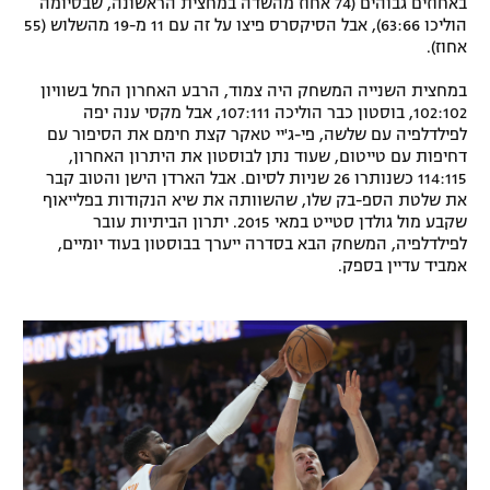
באחוזים גבוהים (74 אחוז מהשדה במחצית הראשונה, שבסיומה
הוליכו 63:66), אבל הסיקסרס פיצו על זה עם 11 מ-19 מהשלוש (55
אחוז).
במחצית השנייה המשחק היה צמוד, הרבע האחרון החל בשוויון
102:102, בוסטון כבר הוליכה 107:111, אבל מקסי ענה יפה
לפילדלפיה עם שלשה, פי-ג'יי טאקר קצת חימם את הסיפור עם
דחיפות עם טייטום, שעוד נתן לבוסטון את היתרון האחרון,
114:115 כשנותרו 26 שניות לסיום. אבל הארדן הישן והטוב קבר
את שלטת הספ-בק שלו, שהשוותה את שיא הנקודות בפלייאוף
שקבע מול גולדן סטייט במאי 2015. יתרון הביתיות עובר
לפילדלפיה, המשחק הבא בסדרה ייערך בבוסטון בעוד יומיים,
אמביד עדיין בספק.