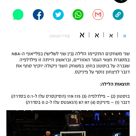
"מחצית בשכונה" – פודקאסט
אופניים
ספורט מוטורי
משתתפים וזוכים בפרסים
א
א
א
א
(גודל טקסט)
כדורמים
תקנון משתתפים וזוכים בפרסים
טניס
שני משחקים התקיימו הלילה (בין שני לשלישי) בפלייאוף ה-NBA
פוטבול אמריקאי NFL
במסגרת חצאי הגמר האזוריים, ובראשון הייתה זו פילדלפיה
תקנון עבור פעילות אלקטרה
שגברה על בוסטון בחוץ. במשחק השני ניקולה יוקיץ' סחף את
גיימינג E-Sports
בייסבול MLB
דנבר לניצחון נוסף על פיניקס.
תקנון עבור פעילות ספורט 1 – "מרלן"
תוצאות הלילה:
ספורט אתגרי ואקסטרים
תנאי שימוש
בוסטון (2) – פילדלפיה (3) 119:115 (הסיקסרס עלו ל-0:1 בסדרה)
אומנויות לחימה
דנבר (1) – פיניקס (4) 87:97 (הנאגטס עלו ל-0:2 בסדרה)
מדיניות פרטיות
גיימינג E-Sports
תקנון פעילות ספורט 1