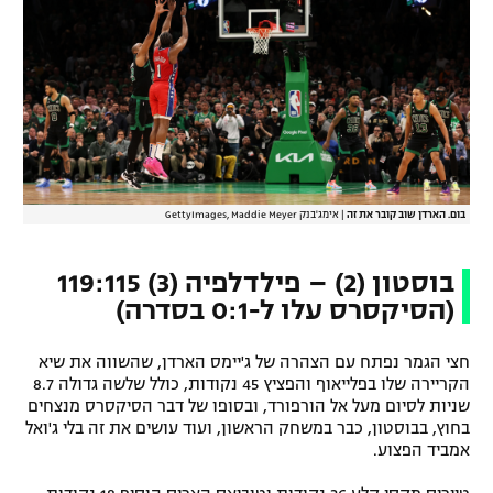
רשיון להקרנה פומבית לבית עסק
הצטרפות לחבילת הערוצים
לוח דרושים – ג'ובנט
תגיות
בום. הארדן שוב קובר את זה
|
אימג'בנק GettyImages, Maddie Meyer
המגזין
בוסטון (2) – פילדלפיה (3) 119:115
(הסיקסרס עלו ל-0:1 בסדרה)
חצי הגמר נפתח עם הצהרה של ג'יימס הארדן, שהשווה את שיא
הקריירה שלו בפלייאוף והפציץ 45 נקודות, כולל שלשה גדולה 8.7
שניות לסיום מעל אל הורפורד, ובסופו של דבר הסיקסרס מנצחים
בחוץ, בבוסטון, כבר במשחק הראשון, ועוד עושים את זה בלי ג'ואל
אמביד הפצוע.