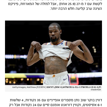
לקשת עם 7 מ-27 (25.9 אחוז) , אבל למזלה של המארחת, פיניקס
הציגה ערב קליעה חלש הרבה יותר.
רק ב-10 מ-27 מהשדה ו-2 מ-12 מהשלוש (17 אחוז). דוראנט
|
אימג'בנק GettyImages, Matthew
Stockman
דווין בוקר שוב נתן מספרים אופייניים עם 35 נקודות, 4 שלשות
ו-6 אסיסטים, וקווין דוראנט אומנם סיים עם 24 נקודות אבל רק