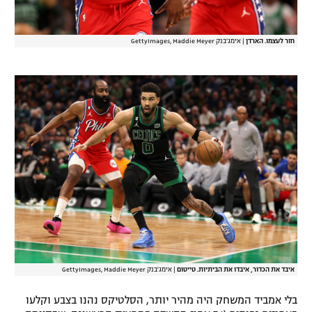
חזר לעצמו. הארדן
|
אימג'בנק GettyImages, Maddie Meyer
איבד את הכדור, איבדו את הביתיות. טייטום
|
אימג'בנק GettyImages, Maddie Meyer
בלי אמביד המשחק היה מהיר יותר, הסלטיקס נהנו בצבע וקלעו