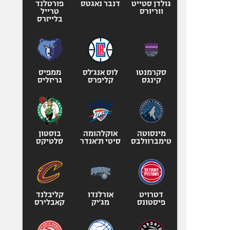
גולדן סטייט
דנבר נאגטס
פורטלנד
ווריורס
טרייל
בלייזרס
סקרמנטו
לוס אנג'לס
ממפיס
קינגס
קליפרס
גריזליס
מינסוטה
אוקלהומה
בוסטון
טימברוולבס
סיטי ת'אנדר
סלטיקס
דטרויט
אורלנדו
קליבלנד
פיסטונס
מג'יק
קאבלירס