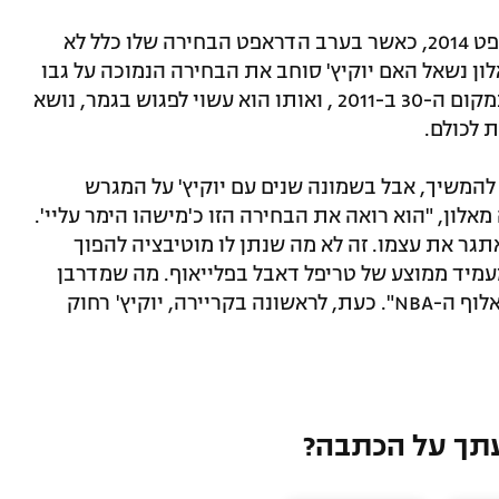
הסנטר כידוע נבחר רק במקום ה-41 בדראפט 2014, כאשר בערב הדראפט הבחירה שלו כלל לא
ן נשאל האם יוקיץ' סוחב את הבחירה הנמוכה על גבו
כרצון להוכיח, כפי שג'ימי באטלר שנבחר במקום ה-30 ב-2011 , ואותו הוא עשוי לפגוש בגמר, נושא
 לכולם.
המשיך, אבל בשמונה שנים עם יוקיץ' על המגרש
מאלון, "הוא רואה את הבחירה הזו כ'מישהו הימר עליי'.
גר את עצמו. זה לא מה שנתן לו מוטיבציה להפוך
יים ב-MVP ולשחקן שמעמיד ממוצע של טריפל דאבל בפלייאוף. מה שמדרבן
אותו זה לא הפרסים האישיים, אלא להיות אלוף ה-NBA". כעת, לראשונה בקריירה, יוקיץ' רחוק
תך על הכתבה?