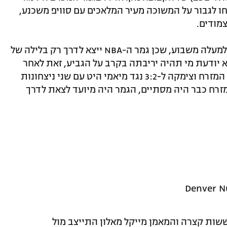
חו לגבור על המשוכה מעיר המלאכים עם סוויפ משכנע,
מודים.
כעת הנאגטס נהנים ממנוחה ממושכת של למעלה משבוע, שכן גמר ה-NBA ייצא לדרך רק בלילה של
א יודעת מי תהיה יריבתה בקרב על הגביע, זאת לאחר
שבוסטון סלטיקס החייתה מחדש את גמר המזרח וצימקה ל-3:2 נגד מיאמי היט עם שני ניצחונות
המזרח כבר היה מסתיים, הגמר היה מיועד לצאת לדרך
שות קצרה והמאמן מייקל מאלון התייצב מול