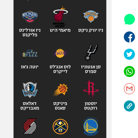
היאבקות WWE
אופניים
ספורט מוטורי
כדורמים
ניו יורק ניקס
מיאמי היט
ניו אורלינס
פליקנס
פוטבול אמריקאי NFL
בייסבול MLB
ספורט אתגרי
ואקסטרים
סן אנטוניו
לוס אנג'לס
יוטה ג'אז
ספרס
לייקרס
אומנויות לחימה
גיימינג E-Sports
יוסטון
פיניקס
דאלאס
רוקטס
סאנס
מאבריקס