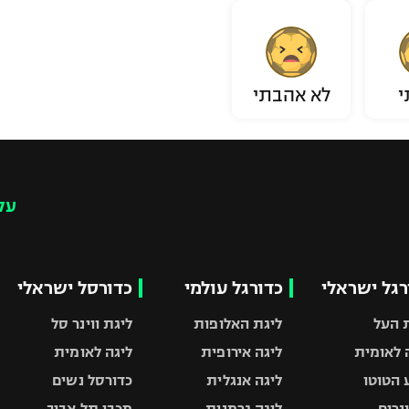
י
לא אהבתי
עק
רגל ישראלי
כדורגל עולמי
כדורסל ישראלי
 העל
ליגת האלופות
ליגת ווינר סל
 לאומית
ליגה אירופית
ליגה לאומית
 הטוטו
ליגה אנגלית
כדורסל נשים
ונרים
ליגה גרמנית
מכבי תל אביב