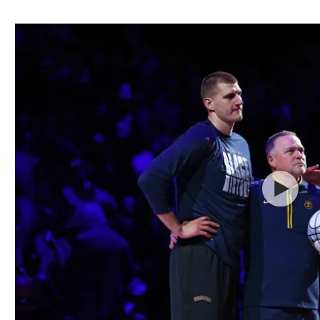
ל אביב
ליגה טורקית
תל אביב
ליגה סינית
חיפה
ליגה ברזילאית
באר שבע
ליגות נוספות
תניה
דה