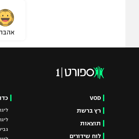
אהבת
VOD
כדו
רץ ברשת
ליגת
ליגה
תוצאות
גביע
לוח שידורים
ליגי