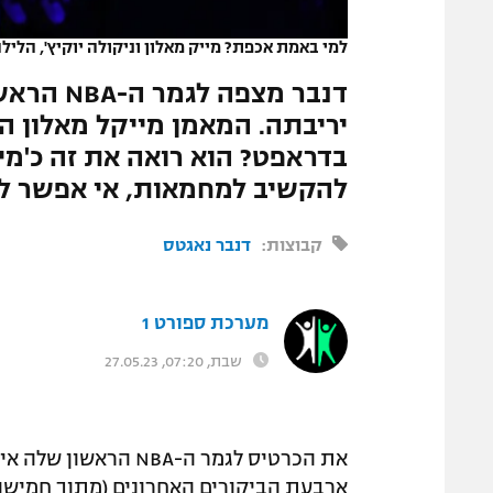
המגזין
למי באמת אכפת? מייק מאלון וניקולה יוקיץ', הליל
דנבר מצפ
יריבתה. המאמן מייקל מאלון הת
בדראפט? הוא רואה את זה כ'מיש
להקשיב למחמאות, אי אפשר ל
קבוצות:
דנבר נאגטס
מערכת ספורט 1
שבת, 07:20, 27.05.23
את הכרטיס לגמר ה-BA
ארבעת הביקורים האחרונים (מתוך חמישה 