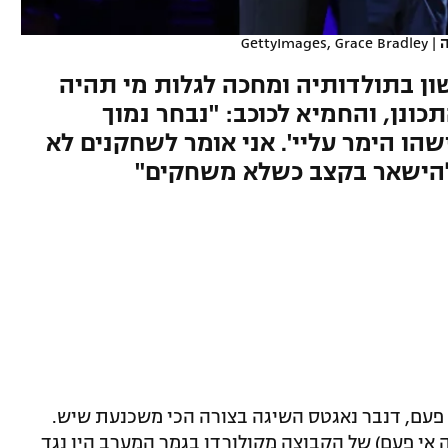
ה
|
GettyImages, Grace Bradley
ה לגמר ה-NBA הראשון בתולדותיה ומחכה לגלות מי תהיה
כונן, והחמיא לכוכב: "נבחר נמוך
הו הימר עליי'. אני אומר לשחקנים לא
הישאר בקצב כשלא משחקים"
N הראשון שלה אי פעם, דנבר נאגטס השיגה בצורה הכי משכנעת שיש.
אי פעם) של הקבוצה מקולורדו בגמר המערב היו נגד