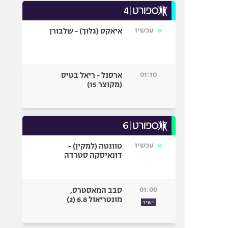
עכשיו
איאקס (גלוך) - שלבורן
01:10
ארסנל - ריאל בטיס
(מקוצר 15)
עכשיו
טוונטה (למקין) -
דונאיסקה סטרדה
01:00
סבב המאסטרס,
מונטריאול 6.8 (2)
ישיר