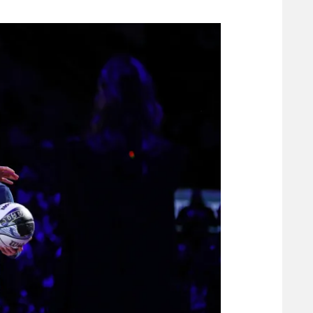
משתתפים וזוכים בפרסים
מכבי ת
הפועל 
תקנון משתתפים וזוכים בפרסים
הפועל 
תקנון עבור פעילות אלקטרה
הפועל 
תקנון עבור פעילות ספורט 1 – "מרלן"
מכבי נ
טניס
בני יהו
גיימינג E-Sports
תנאי שימוש
מדיניות פרטיות
תקנון פעילות ספורט 1
רשיון להקרנה פומבית לבית עסק
הצטרפות לחבילת הערוצים
לוח דרושים – ג'ובנט
תגיות