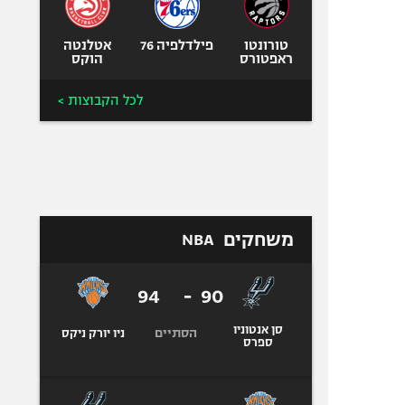
טורונטו
פילדלפיה 76
אטלנטה
ראפטורס
הוקס
לכל הקבוצות >
משחקים
NBA
94
-
90
סן אנטוניו
הסתיים
ניו יורק ניקס
ספרס