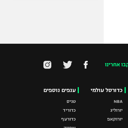
בו אחרינו
כדורסל עולמי
ענפים נוספים
NBA
טניס
יורוליג
כדוריד
יורוקאפ
כדורעף
שחייה