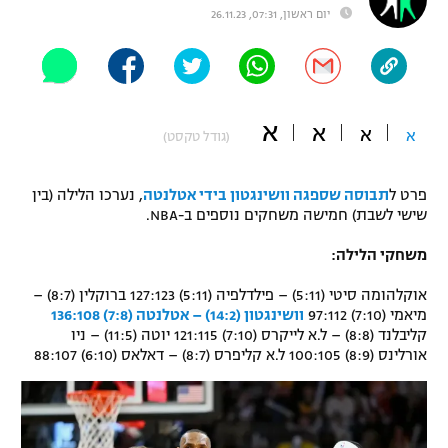
יום ראשון, 07:31, 26.11.23
"מחצית בשכונה" – פודקאסט
אופניים
ספורט מוטורי
משתתפים וזוכים בפרסים
א
א
א
א
כדורמים
(גודל טקסט)
תקנון משתתפים וזוכים בפרסים
טניס
פוטבול אמריקאי NFL
פרט ל
תבוסה שספגה וושינגטון בידי אטלנטה
, נערכו הלילה (בין
תקנון עבור פעילות אלקטרה
שישי לשבת) חמישה משחקים נוספים ב-NBA.
גיימינג E-Sports
בייסבול MLB
תקנון עבור פעילות ספורט 1 – "מרלן"
משחקי הלילה:
ספורט אתגרי ואקסטרים
אוקלהומה סיטי (5:11) – פילדלפיה (5:11) 127:123 ברוקלין (8:7) –
תנאי שימוש
מיאמי (7:10) 97:112
וושינגטון (14:2) – אטלנטה (7:8) 136:108
אומנויות לחימה
קליבלנד (8:8) – ל.א לייקרס (7:10) 121:115 יוטה (11:5) – ניו
אורלינס (8:9) 100:105 ל.א קליפרס (8:7) – דאלאס (6:10) 88:107
מדיניות פרטיות
גיימינג E-Sports
תקנון פעילות ספורט 1