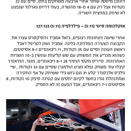
דונובן מיטשל שחזר אחרי ארבעה משחקים בחוץ, סיים עם 22
נקודות אבל רק עם 4 מ-18 מהשדה, בעוד דריוס גארלנד שנפצע
לא שיחק במחצית השנייה.
אוקלהומה סיטי (5:11) – פילדלפיה (5:11) 127:123
אחרי שישה ניצחונות רצופים, ג'ואל אמביד והסיקסרס עצרו את
הקבוצה הצעירה המלהיבה בליגה. אמביד נשק לטריפל דאבל
ראשון העונה וסיים עם 35 נקודות, 11 ריבאונדים ו-9 אסיסטים,
כשהוא מכריע את המשחק עם שש קליעות עונשין ב-10 השניות
האחרונות. טייריס מקסי הוסיף 28 ו-8 ריבאונדים, מנגד, הת'אנדר
קיבלו עוד משחק נפלא מצ'ט הולמגרן שסיים עם 33 נקודות , שיי
גילג'ס אלכסנדר קלע 31 וגם ג'וש גידי ששיחק על אף החקירה
שמתנהלת נגדו בחשד לקיום יחסים עם קטינה סיפק 10 נקודות, 8
אסיסטים ו-7 ריבאונדים, אבל הפעם זה לא הספיק.