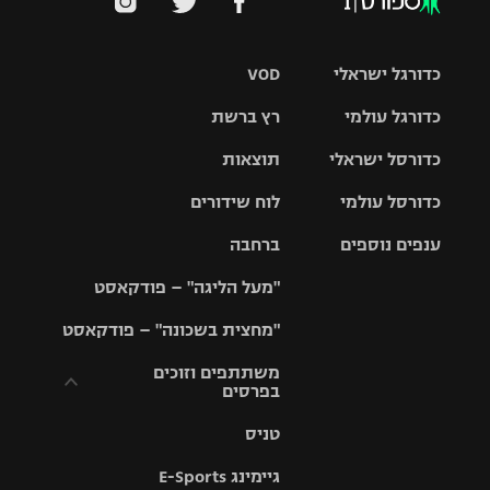
כדורגל ישראלי
VOD
כדורגל עולמי
רץ ברשת
ליגת העל
כדורסל ישראלי
תוצאות
ליגת
ליגה לאומית
האלופות
כדורסל עולמי
לוח שידורים
ליגת ווינר
סל
גביע הטוטו
ענפים נוספים
ברחבה
ליגה
NBA
אירופית
"מעל הליגה" – פודקאסט
ליגה לאומית
ליגיונרים
טניס
יורוליג
ליגה אנגלית
"מחצית בשכונה" – פודקאסט
כדורסל נשים
גביע המדינה
כדוריד
יורוקאפ
ליגה גרמנית
משתתפים וזוכים
בפרסים
מכבי תל
נבחרת
כדורעף
אביב
ישראל
ליגה
טניס
ספרדית
תקנון משתתפים
שחייה
הפועל חולון
מכבי חיפה
וזוכים בפרסים
גיימינג E-Sports