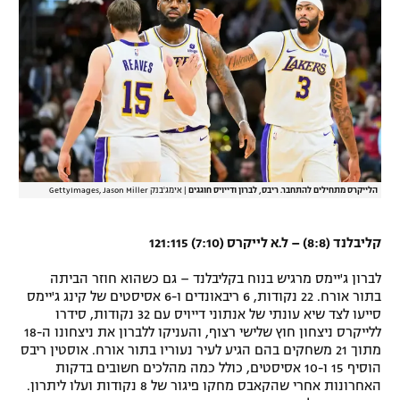
רשיון להקרנה פומבית לבית עסק
הצטרפות לחבילת הערוצים
לוח דרושים – ג'ובנט
תגיות
הלייקרס מתחילים להתחבר. ריבס, לברון ודייויס חוגגים
|
אימג'בנק GettyImages, Jason Miller
המגזין
קליבלנד (8:8) – ל.א לייקרס (7:10) 121:115
לברון ג'יימס מרגיש בנוח בקליבלנד – גם כשהוא חוזר הביתה
בתור אורח. 22 נקודות, 6 ריבאונדים ו-6 אסיסטים של קינג ג'יימס
סייעו לצד שיא עונתי של אנתוני דייויס עם 32 נקודות, סידרו
ללייקרס ניצחון חוץ שלישי רצוף, והעניקו ללברון את ניצחונו ה-18
מתוך 21 משחקים בהם הגיע לעיר נעוריו בתור אורח. אוסטין ריבס
הוסיף 15 ו-10 אסיסטים, כולל כמה מהלכים חשובים בדקות
האחרונות אחרי שהקאבס מחקו פיגור של 8 נקודות ועלו ליתרון.