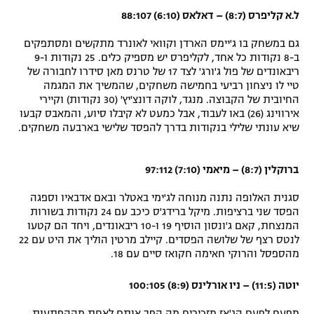
ל.א קליפרס (8:7) – דאלאס (6:10) 88:107
גם במשחק בו ג'יימס הארדן וקוואי לאונרד מתקשים ומסתפקים
ב-8 נקודות כל אחד, לקליפרס יש מספיק כלים. 25 נקודות ו-9
ריבאונדים של פול ג'ורג' לצד 17 של טרנס מאן סידרו לחבורה של
טיי לו ניצחון רביעי בחמישה משחקים, שהמשיך את המגמה
החיובית של הקבוצה. מנגד, לוקה דונצ'יץ' (30 נקודות) וקיירי
אירווינג (26) באו לעבוד, אבל כמעט לא קיבלו סיוע, והמאבס קבעו
שיא עונתי שלילי בנקודות בדרך להפסד שלישי בארבעה משחקים.
ברוקלין (8:7) – מיאמי (7:10) 97:112
סגנית האלופה נתנה מנוחה לג'ימי באטלר ובאם אדבאיו וספגה
הפסד שני ברציפות. מיקל ברידג'ס כיכב עם 24 נקודות בשורות
המנצחת, קאם ג'ונסון הוסיף 19 ו-10 ריבאונדים, ויחד הם קטעו
לנטס רצף של שלושה הפסדים. קיילב מרטין הוליך את היט עם 22
מהספסל והרוקי חאימה חקואז סיים עם 18.
יוטה (11:5) – ניו אורלינס (8:9) 100:105
מפעם לפעם הג'אז מזכירים מה הפך אותם לאחת מההפתעות