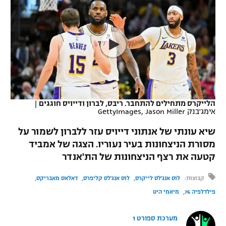
כדורסל נשים
נבחרת ישראל
יורוליג
ליגה ספרדית
טניס
VOD
מכבי תל אביב
מכבי חיפה
יורוקאפ
ליגה איטלקית
כדוריד
הפועל חולון
בית"ר ירושלים
רץ ברשת
ליגה צרפתית
כדורעף
הפועל ירושלים
מכבי תל אביב
ליגה הולנדית
שחייה
תוצאות
הלייקרס מתחילים להתחבר. ריבס, לברון ודייויס חוגגים
|
דני אבדיה
הפועל תל אביב
אימג'בנק GettyImages, Jason Miller
ליגה טורקית
ג'ודו
שיא עונתי של אנתוני דייויס עזר ללברון לשמור על
הפועל חיפה
לוח שידורים
מסורת הניצחונות בעיר נעוריו. הצגה של אמביד
ליגה סינית
אגרוף
קטעה את רצף הניצחונות של הת'אנדר
הפועל באר שבע
ליגה ברזילאית
ברחבה
ספורט אולימפי
קבוצות:
לוס אנג'לס לייקרס
לוס אנג'לס קליפרס
דאלאס מאבריקס
מכבי נתניה
ליגות נוספות
פילדלפיה 76
מיאמי היט
UFC
"מעל הליגה" – פודקאסט
בני יהודה
מערכת ספורט 1
היאבקות WWE