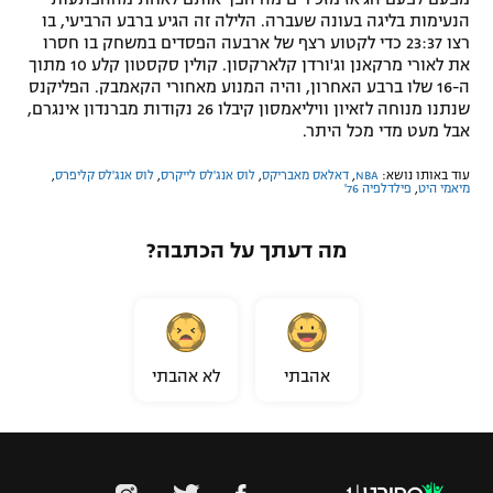
הנעימות בליגה בעונה שעברה. הלילה זה הגיע ברבע הרביעי, בו
רצו 23:37 כדי לקטוע רצף של ארבעה הפסדים במשחק בו חסרו
את לאורי מרקאנן וג'ורדן קלארקסון. קולין סקסטון קלע 10 מתוך
ה-16 שלו ברבע האחרון, והיה המנוע מאחורי הקאמבק. הפליקנס
שנתנו מנוחה לזאיון וויליאמסון קיבלו 26 נקודות מברנדון אינגרם,
אבל מעט מדי מכל היתר.
עוד באותו נושא:
NBA
,
דאלאס מאבריקס
,
לוס אנג'לס לייקרס
,
לוס אנג'לס קליפרס
,
מיאמי היט
,
פילדלפיה 76'
מה דעתך על הכתבה?
אהבתי
לא אהבתי