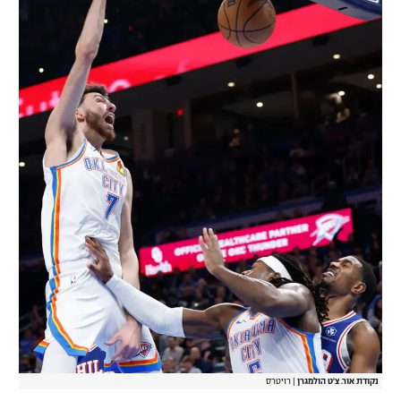
נקודת אור. צ'ט הולמגרן
|
רויטרס