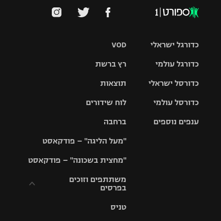
כדורגל ישראלי
VOD
כדורגל עולמי
רץ ברשת
ליגת העל
כדורסל ישראלי
תוצאות
ליגת
ליגה לאומית
האלופות
כדורסל עולמי
לוח שידורים
ליגת ווינר
סל
גביע הטוטו
ענפים נוספים
ברחבה
ליגה
NBA
אירופית
"מעל הליגה" – פודקאסט
ליגה לאומית
ליגיונרים
טניס
יורוליג
ליגה אנגלית
"מחצית בשכונה" – פודקאסט
כדורסל נשים
גביע המדינה
כדוריד
יורוקאפ
ליגה גרמנית
משתתפים וזוכים
בפרסים
מכבי תל
נבחרת
כדורעף
אביב
ישראל
ליגה
טניס
ספרדית
תקנון משתתפים
שחייה