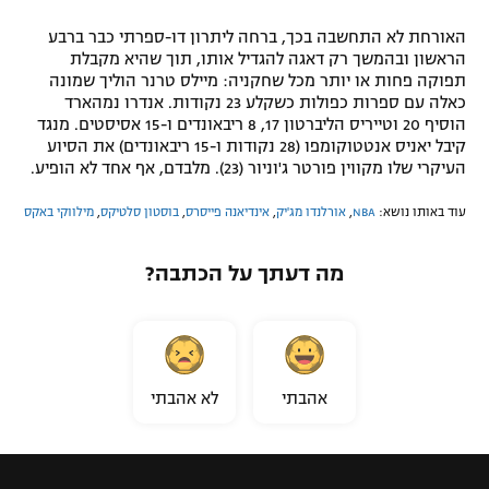
האורחת לא התחשבה בכך, ברחה ליתרון דו-ספרתי כבר ברבע
הראשון ובהמשך רק דאגה להגדיל אותו, תוך שהיא מקבלת
תפוקה פחות או יותר מכל שחקניה: מיילס טרנר הוליך שמונה
כאלה עם ספרות כפולות כשקלע 23 נקודות. אנדרו נמהארד
הוסיף 20 וטייריס הליברטון 17, 8 ריבאונדים ו-15 אסיסטים. מנגד
קיבל יאניס אנטטוקומפו (28 נקודות ו-15 ריבאונדים) את הסיוע
העיקרי שלו מקווין פורטר ג'וניור (23). מלבדם, אף אחד לא הופיע.
עוד באותו נושא:
NBA
,
אורלנדו מג'יק
,
אינדיאנה פייסרס
,
בוסטון סלטיקס
,
מילווקי באקס
מה דעתך על הכתבה?
אהבתי
לא אהבתי