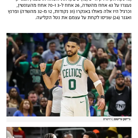
נעצרו על 43 אחוז מהשדה, 26 אחוז ל-3 ו-70 אחוז מהעונשין,
רשיון להקרנה פומבית לבית עסק
וכרגיל היו אלה פאולו באנקרו (31 נקודות, 12 מ-32 מהשדה) ופרנץ
ואגנר (24) שניסו לקחת על עצמם את נטל הקליעה.
הצטרפות לחבילת הערוצים
לוח דרושים – ג'ובנט
תגיות
המגזין
ג'ייסון טייטום
|
רויטרס