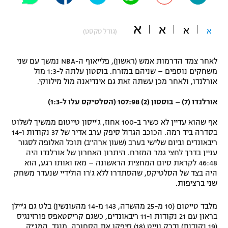
"מחצית בשכונה" – פודקאסט
אופניים
א
א
א
א
(גודל טקסט)
ספורט מוטורי
משתתפים וזוכים בפרסים
לאחר צמד הדרמות אמש (ראשון), פלייאוף ה-NBA נמשך עם שני
כדורמים
משחקים נוספים – שניהם במזרח. בוסטון עלתה ל-1:3 מול
תקנון משתתפים וזוכים בפרסים
אורלנדו, ולאחר מכן עשתה זאת גם אינדיאנה מול מילווקי.
טניס
פוטבול אמריקאי NFL
אורלנדו (7) – בוסטון (2) 107:98 (הסלטיקס עלו ל-1:3)
תקנון עבור פעילות אלקטרה
גיימינג E-Sports
בייסבול MLB
אף שהוא עדיין לא כשיר ב-100 אחוז, ג'ייסון טייטום ממשיך לשלוט
תקנון עבור פעילות ספורט 1 – "מרלן"
בסדרה ביד רמה. הכוכב הגדול סיפק ערב אדיר של 37 נקודות ו-14
ריבאונדים וביום שלישי בערב (שעון ארה"ב) תוכל האלופה לסגור
ספורט אתגרי ואקסטרים
תנאי שימוש
עניין בדרך לחצי גמר המזרח. היתרון האחרון של אורלנדו היה
46:48 לקראת סיום המחצית הראשונה – מאז ואותו רגע, הוא
אומנויות לחימה
היה בצד של הסלטיקס, שהסתדרו ללא ג'רו הולידיי שנעדר משחק
שני ברציפות.
מדיניות פרטיות
גיימינג E-Sports
מלבד טייטום (10 מ-25 מהשדה, 143 מ-14 מהעונשין) בלט גם ג'יילן
תקנון פעילות ספורט 1
בראון עם 21 נקודות ו-11 ריבאונדים, כשגם קריסטאפס פורזינגיס
(19 נקודות) ודרק ווייט (18) סיפקו את הסחורה. מנגד, המג'יק