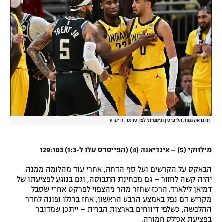
זה נראה גמור. הליברטון וניסמית' לצד טרנט
|
רויטרס
מילווקי (5) – אינדיאנה (4) (הפייסרס עלו ל-1:3) 129:103
הבאקס על הקרשים ועל סף הדחה, אחרי עוד מהלומה ממנה
יהיה קשה לחזור – גם מבחינת התבוסה, וגם בנוגע לפציעתו של
דמיאן לילארד. הרכז שחזר מהר מהצפוי לפרקט אחרי שסבל
מקריש דם נפל באמצע הרבע הראשון, אחז ברגלו ופונה לחדר
ההלבשה, כשלפי דיווחים בארצות הברית – ייתכן שמדובר
בפציעת אכילס חמורה.