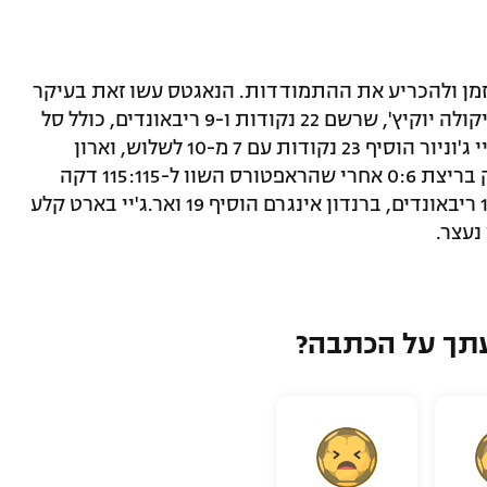
זמן ולהכריע את ההתמודדות. הנאגטס עשו זאת בעיקר
בזכות ג'מאל מארי שסיים עם 31 נקודות וניקולה יוקיץ', שרשם 22 נקודות ו-9 ריבאונדים, כולל סל
יתרון קריטי 45 שניות לסיום. טים הארדוויי ג'וניור הוסיף 23 נקודות עם 7 מ-10 לשלוש, וארון
גורדון תרם 16, כשדנבר סגרה את המשחק בריצת 0:6 אחרי שהראפטורס השוו ל-115:115 דקה
לסיום. יאקוב פלטל בלט עם 23 נקודות ו-11 ריבאונדים, ברנדון אינגרם הוסיף 19 ואר.ג'יי בארט קלע
תך על הכתבה?