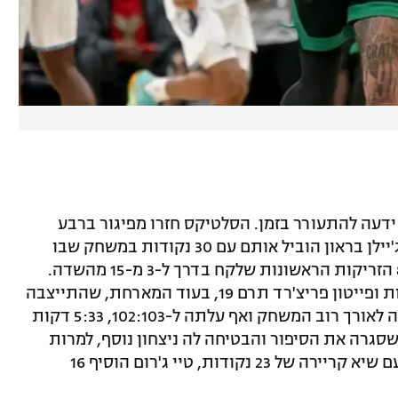
ידעה להתעורר בזמן. הסלטיקס חזרו מפיגור ברבע
האחרון ורשמו ניצחון רביעי ברציפות, כשג'יילן בראון הוביל אותם עם 30 נקודות במשחק שבו
ג'ייסון טייטום קלע 13 בלבד, והחטיא את 8 הזריקות הראשונות שלקח בדרך ל-3 מ-15 מהשדה.
לוקה גארזה הוסיף שיא עונתי של 22 נקודות ופייטון פריצ'רד תרם 19, בעוד המארחת, שהתייצבה
עם סגל חסר מאוד, הצליחה להישאר צמודה לאורך רוב המשחק ואף עלתה ל-102:103, 5:33 דקות
יום. אלא שאז בוסטון יצאה לריצת 0:10 שסגרה את הסיפור והבטיחה לה ניצחון נוסף, למרות
ערב לא פשוט. טיילר ברטון בלט בממפיס עם שיא קריירה של 23 נקודות, טיי ג'רום הוסיף 16