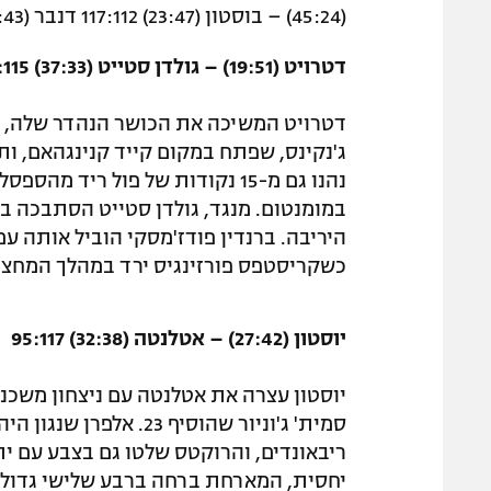
(45:24) – בוסטון (23:47) 117:112 דנבר (28:43) – טורונטו (30:39) 115:121
דטרויט (19:51) – גולדן סטייט (37:33) 101:115
נהנו גם מ-15 נקודות של פול ריד
כשקריסטפס פורזינגיס ירד במהלך המחצי
יוסטון (27:42) – אטלנטה (32:38) 95:117