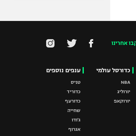
בו אחרינו
כדורסל עולמי
ענפים נוספים
NBA
טניס
יורוליג
כדוריד
יורוקאפ
כדורעף
שחייה
ג'ודו
אגרוף