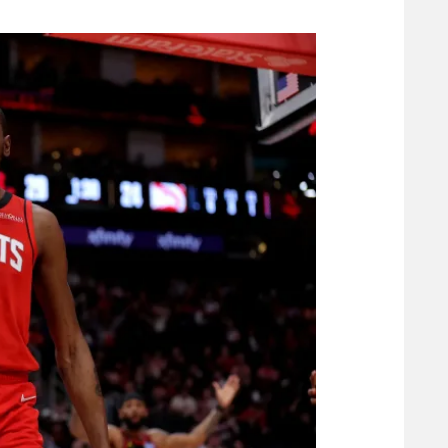
משתתפים וזוכים בפרסים
מכבי ת
הפועל 
תקנון משתתפים וזוכים בפרסים
הפועל 
תקנון עבור פעילות אלקטרה
הפועל 
תקנון עבור פעילות ספורט 1 – "מרלן"
מכבי נ
טניס
בני יהו
גיימינג E-Sports
תנאי שימוש
מדיניות פרטיות
תקנון פעילות ספורט 1
רשיון להקרנה פומבית לבית עסק
הצטרפות לחבילת הערוצים
לוח דרושים – ג'ובנט
תגיות