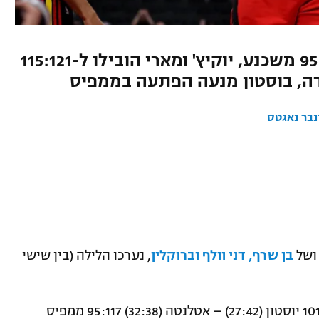
KD קלע 25 נקודות בדרך ל-95:117 משכנע, יוקיץ' ומארי הובילו ל-115:121
ידה, בוסטון מנעה הפתעה בממפיס
נבר נאגטס
של
בן שרף, דני וולף וברוקלין
, נערכו הלילה (בין שישי
דטרויט (19:51) – גולדן סטייט (37:33) 101:115 יוסטון (27:42) – אטלנטה (32:38) 95:117 ממפיס