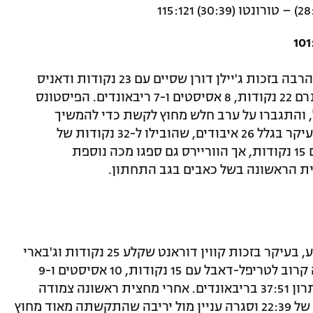
דטרויט המשיכה את הכושר הנהדר שלה, הרבה בזכות ג'יילן דורן שסיים עם 23 נקודות ודאניס
ג'נקינס, שפתח במקום קייד קנינגהאם, ותרם 22 נקודות, 8 אסיסטים ו-7 ריבאונדים. הפיסטונס
 מהספסל, והתגברו על ערב חלש מחוץ לקשת כדי להמשיך
במומנטום. מנגד, גולדן סטייט הסתבכה בעיקר בגלל 26 איבודים, שהובילו ל-32 נקודות של
היריבה. ברנדין פודז'מסקי הוביל אותה עם 15 נקודות, אך הווריירס גם ספגו מכה נוספת
ת הראשונה בשל כאבים בגב התחתון.
יוסטון עצרה את אטלנטה עם ניצחון משכנע, בעיקר בזכות קווין דוראנט שקלע 25 נקודות וג'בארי
סמית' ג'וניור שהוסיף 23. אלפרן שנגון היה קרוב לטריפל-דאבל עם 15 נקודות, 10 אסיסטים ו-9
ריבאונדים, והרוקטס שלטו גם בצבע עם יתרון 37:51 בריבאונדים. אחרי מחצית ראשונה צמודה
יחסית, המארחת ברחה ברבע שלישי גדול של 22:39 וסגרה עניין מול יריבה שהתקשתה מאוד מחוץ