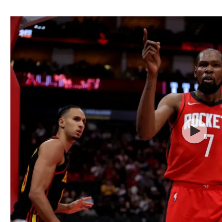
ל אביב
ליגה טורקית
תל אביב
ליגה סינית
חיפה
ליגה ברזילאית
באר שבע
ליגות נוספות
תניה
דה