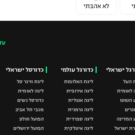
י
לא אהבתי
עק
רגל ישראלי
כדורגל עולמי
כדורסל ישראלי
 העל
ליגת האלופות
ליגת ווינר סל
 לאומית
ליגה אירופית
ליגה לאומית
 הטוטו
ליגה אנגלית
כדורסל נשים
ונרים
ליגה גרמנית
מכבי תל אביב
 המדינה
ליגה ספרדית
הפועל חולון
ת ישראל
ליגה איטלקית
הפועל ירושלים