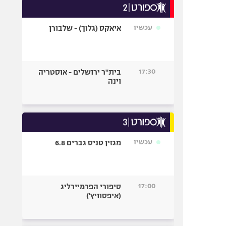
עכשיו
איאקס (גלוך) - שלבורן
17:30
בית"ר ירושלים - אוסטריה
וינה
עכשיו
מגזין טניס גברים 6.8
17:00
סיפורי הפרמיירליג
(איפסוויץ')