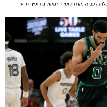
לקשת. ניקייל אלכסנדר-ווקר הוביל את אטלנטה עם 21 נקודות וסי.ג'יי מקולום הוסיף 17, אך