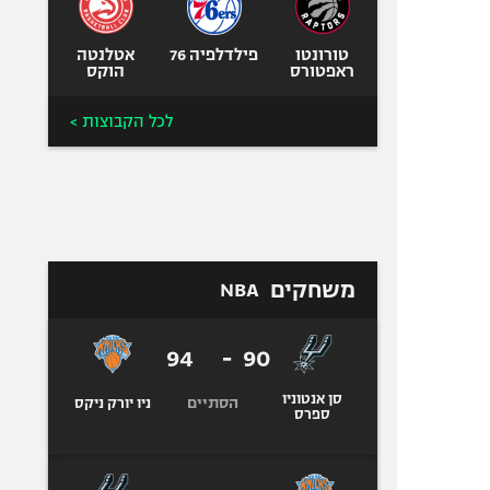
טורונטו
פילדלפיה 76
אטלנטה
ראפטורס
הוקס
לכל הקבוצות >
משחקים
NBA
94
-
90
סן אנטוניו
הסתיים
ניו יורק ניקס
ספרס