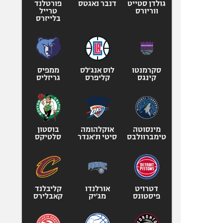
גולדן סטייט
דנבר נאגטס
פורטלנד
ווריורס
טרייל
בלייזרס
סקרמנטו
לוס אנג'לס
ממפיס
קינגס
קליפרס
גריזליס
מינסוטה
אוקלהומה
בוסטון
טימברוולבס
סיטי ת'אנדר
סלטיקס
דטרויט
אורלנדו
קליבלנד
פיסטונס
מג'יק
קאבלירס