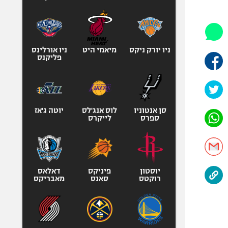
היאבקות WWE
אופניים
ספורט מוטורי
כדורמים
ניו יורק ניקס
מיאמי היט
ניו אורלינס
פליקנס
פוטבול אמריקאי NFL
בייסבול MLB
ספורט אתגרי
ואקסטרים
סן אנטוניו
לוס אנג'לס
יוטה ג'אז
ספרס
לייקרס
אומנויות לחימה
גיימינג E-Sports
יוסטון
פיניקס
דאלאס
רוקטס
סאנס
מאבריקס