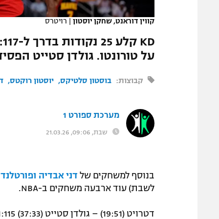
המגזין
קווין דוראנט, שחקן יוסטון
|
רויטרס
על טורונטו. גולדן סטייט הפס
קבוצות:
בוסטון סלטיקס
יוסטון רוקטס
ד
מערכת ספורט 1
שבת, 09:06, 21.03.26
בנוסף למשחקים של
דני אבדיה ופורטלנד
ו
לשבת) עוד ארבעה משחקים ב-NBA.