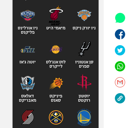
היאבקות WWE
אופניים
ספורט מוטורי
כדורמים
ניו יורק ניקס
מיאמי היט
ניו אורלינס
פליקנס
פוטבול אמריקאי NFL
בייסבול MLB
ספורט אתגרי
ואקסטרים
סן אנטוניו
לוס אנג'לס
יוטה ג'אז
ספרס
לייקרס
אומנויות לחימה
גיימינג E-Sports
יוסטון
פיניקס
דאלאס
רוקטס
סאנס
מאבריקס