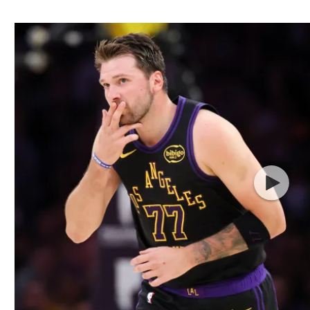
ל אביב
ליגה טורקית
תל אביב
ליגה סינית
חיפה
ליגה ברזילאית
באר שבע
ליגות נוספות
תניה
דה