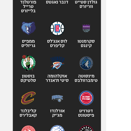
גולדן סטייט
דנבר נאגטס
פורטלנד
ווריורס
טרייל
בלייזרס
סקרמנטו
לוס אנג'לס
ממפיס
קינגס
קליפרס
גריזליס
מינסוטה
אוקלהומה
בוסטון
טימברוולבס
סיטי ת'אנדר
סלטיקס
דטרויט
אורלנדו
קליבלנד
פיסטונס
מג'יק
קאבלירס