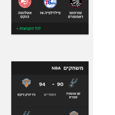
טורונטו
פילדלפיה 76
אטלנטה
ראפטורס
הוקס
לכל הקבוצות >
משחקים
NBA
94
-
90
סן אנטוניו
הסתיים
ניו יורק ניקס
ספרס