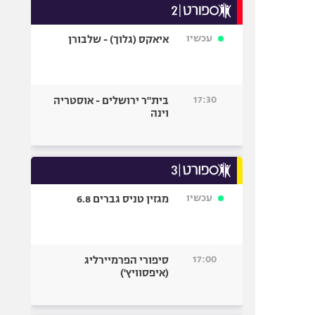
עכשיו
איאקס (גלוך) - שלבורן
17:30
בית"ר ירושלים - אוסטריה
וינה
עכשיו
מגזין טניס גברים 6.8
17:00
סיפורי הפרמיירליג
(איפסוויץ')