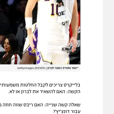
ייגמר בסוויפ כואב? לברון
|
אימג'בנק GettyImages
בלייקרס צריכים לקבל החלטות משמעותיו
הקשה: האם להשאיר את לברון או לא.
שאלה קשה שנייה: האם ריבס שווה חוזה 
עבור דונצ'יץ'?