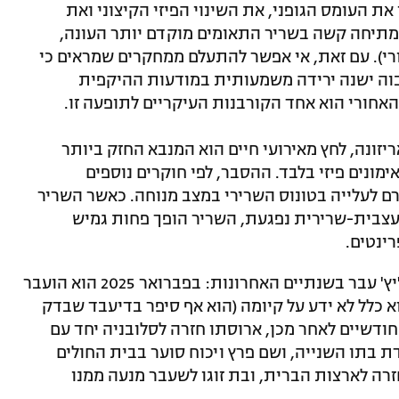
ת העומס הגופני, את השינוי הפיזי הקיצוני ואת
מתיחה קשה בשריר התאומים מוקדם יותר העונה,
י). עם זאת, אי אפשר להתעלם ממחקרים שמראים כי
בוה ישנה ירידה משמעותית במודעות ההיקפית
אחורי הוא אחד הקורבנות העיקריים לתופעה זו.
יזונה, לחץ מאירועי חיים הוא המנבא החזק ביותר
מונים פיזי בלבד. ההסבר, לפי חוקרים נוספים
ורם לעלייה בטונוס השרירי במצב מנוחה. כאשר השריר
העצבית-שרירית נפגעת, השריר הופך פחות גמיש
ינטים.
שדונצ'יץ' עבר בשנתיים האחרונות: בפברואר 2025 הוא הועבר
 כלל לא ידע על קיומה (הוא אף סיפר בדיעבד שבדק
ודשיים לאחר מכן, ארוסתו חזרה לסלובניה יחד עם
 בתו השנייה, ושם פרץ ויכוח סוער בבית החולים
רה לארצות הברית, ובת זוגו לשעבר מנעה ממנו