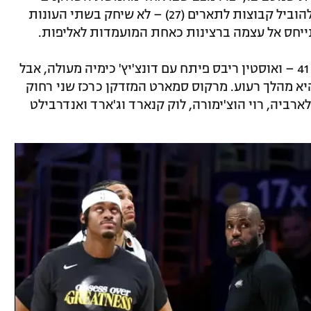
הטובים בליגה – בגיל שבו הוא כבר אמור להוביל קבוצות לתארים (27) – לא שיחק בשתי העונות
תייחס אל עצמה ברצינות כאחת המועמדות לאליפות.
– בטח בגיל 41 – ואוסטין ריבס פיתח עם דונצ'יץ' כימיה מעולה, אבל
יא מהלך רעוע. מרקוס סמארט המזדקן כרכז שני רחוק
לארביה, רוי הוצ'ימורה, לוק קנארד וג'ארד ואנדרבילט