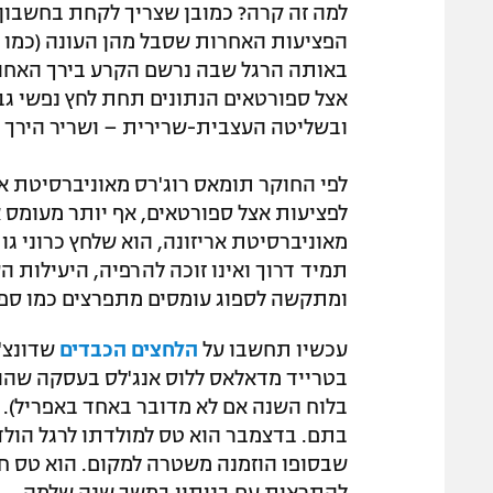
למה זה קרה? כמובן שצריך לקחת בחשבון א
הפציעות האחרות שסבל מהן העונה (כמו 
באותה הרגל שבה נרשם הקרע בירך האחור
אצל ספורטאים הנתונים תחת לחץ נפשי ג
ובשליטה העצבית-שרירית – ושריר הירך ה
לפי החוקר תומאס רוג'רס מאוניברסיטת אר
לפציעות אצל ספורטאים, אף יותר מעומס אי
מאוניברסיטת אריזונה, הוא שלחץ כרוני ג
תמיד דרוך ואינו זוכה להרפיה, היעילות 
ומתקשה לספוג עומסים מתפרצים כמו ספר
עכשיו תחשבו על
הלחצים הכבדים
בטרייד מדאלאס ללוס אנג'לס בעסקה שהוא
בלוח השנה אם לא מדובר באחד באפריל). ח
בתם. בדצמבר הוא טס למולדתו לרגל הולדת
שבסופו הוזמנה משטרה למקום. הוא טס חז
להתראות עם בנותיו במשך שנה שלמה.