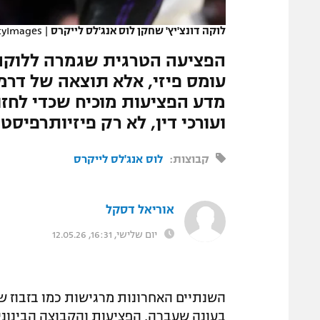
המגזין
לוקה דונצ'יץ' שחקן לוס אנג'לס לייקרס
|
tyImages
הפציעה הטרגית שגמרה ללוקה ד
עומס פיזי, אלא תוצאה של דר
מדע הפציעות מוכיח שכדי לחזור
ועורכי דין, לא רק פיזיותרפיסט
קבוצות:
לוס אנג'לס לייקרס
אוריאל דסקל
יום שלישי, 16:31, 12.05.26
בעונה שעברה, הפציעות והקבוצה הבינונ