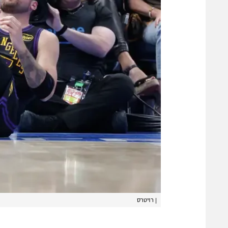
|
רויטרס