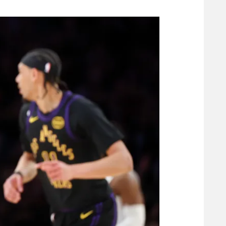
משתתפים וזוכים בפרסים
מכבי ת
הפועל 
תקנון משתתפים וזוכים בפרסים
הפועל 
תקנון עבור פעילות אלקטרה
הפועל 
תקנון עבור פעילות ספורט 1 – "מרלן"
מכבי נ
טניס
בני יהו
גיימינג E-Sports
תנאי שימוש
מדיניות פרטיות
תקנון פעילות ספורט 1
רשיון להקרנה פומבית לבית עסק
הצטרפות לחבילת הערוצים
לוח דרושים – ג'ובנט
תגיות