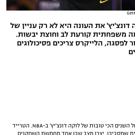
Get
ונצ'יץ' את העונה היא לא רק עניין של
מה משפחתית קורעת לב וחוצת יבשות.
 לפסגה, הלייקרס צריכים פסיכולוגים
ים
השנתיים האחרונות מרגישות כמו בזבוז של השנים הכי טובות של לוקה דונצ'יץ' ב-NBA. הטרייד
ית שמסביבו, יצרו מצב שבו אחד מחמשת השחקנים