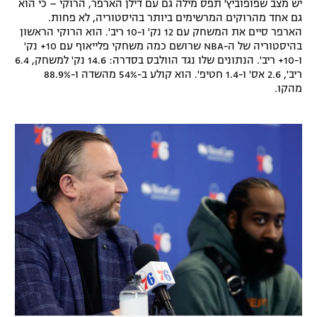
יש מצב שפופוביץ' תפס מילה גם עם דילן הארפר, הרוקי – כי הוא
גם אחד מהרוקים המרשימים ביותר בהיסטוריה, לא פחות.
הארפר סיים את המשחק עם 12 נק' ו-10 ריב'. הוא הרוקי הראשון
בהיסטוריה של ה-NBA שרושם כמה משחקי פלייאוף עם 10+ נק'
ו-10+ ריב'. הנתונים שלו נגד הוולבס בסדרה: 14.6 נק' למשחק, 6.4
ריב', 2.6 אס' ו-1.4 חטיפ'. הוא קולע ב-54% מהשדה ו-88.9%
מהקו.