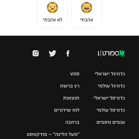
אהבתי
לא אהבתי
כדורגל ישראלי
VOD
כדורגל עולמי
רץ ברשת
ליגת העל
כדורסל ישראלי
תוצאות
ליגת
ליגה לאומית
האלופות
כדורסל עולמי
לוח שידורים
ליגת ווינר
סל
גביע הטוטו
ענפים נוספים
ברחבה
ליגה
NBA
אירופית
"מעל הליגה" – פודקאסט
ליגה לאומית
ליגיונרים
טניס