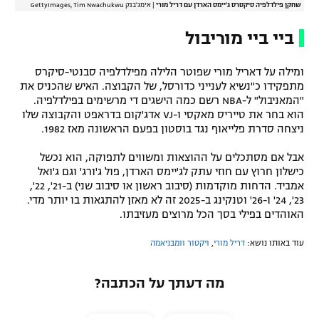
שחקן פילדלפיה סיקסרס ג'יימס הארדן עם דריל מורי
|
אימג'בנק GettyImages, Tim Nwachukwu
ביי ביי מוריבול
ומילה על דאריל מורי שפוטר הלילה מפילדלפיה סבנטי-סיקרס
מתפקידו כ"נשיא לענייני כדורסל, של הקבוצה. האיש שהכניס את
"המאניבול" ל-NBA רשם כמה הישגים די מרשימים בפילדלפיה.
הוא בחר את טייריס מאקסי ו-VJ אדג'קום בדראפט והקבוצה שלו
ניצחה סדרת פלייאוף נגד בוסטון בפעם הראשונה מאז 1982.
אבל אם מסתכלים על ההוצאות ומשווים לתפוקה, הוא נכשל
כישלון חרוץ עם חוזי עתק לג'יימס הארדן, פול ג'ורג' וגם ג'ואל
אמביד. הדחות מוקדמות (סיבוב ראשון או סיבוב שני) ב-21', 22',
23', 24' ו-26' וטנקינג ב-2025 זה לא מאזן להתגאות בו יותר מדי.
האוהדים בפילי בסך הכל מרוצים מעזיבתו.
עוד באותו נושא:
דריל מורי
,
ויקטור וומבניאמה
מה דעתך על הכתבה?