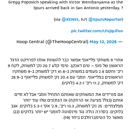
Gregg Popovich speaking with Victor Wembanyama as the
רשיון להקרנה פומבית לבית עסק
Spurs arrived back in San Antonio yesterday. ?
(via
@KENS5
, h/t
@SpursReporter
)
הצטרפות לחבילת הערוצים
pic.twitter.com/LFvjIpJfoo
לוח דרושים – ג'ובנט
May 12, 2026
— Hoop Central (@TheHoopCentral)
תגיות
אחרי 9 משחקי פלייאוף אפשר כבר להשוות אותו לפרויקט הדגל
המגזין
הראשון של פופ – טים דאנקן. טימי קלע 20.7 נק' למשחק, לקח 9
ריב' וחסם 2.6 פעמים במשחק ב-41.6 דק' למשחק ב-9 משחקיו
הראשונים בפלייאוף. וומבי עם 20.4 נק' למשחק פלייאוף ב-28.9
דק' למשחק, 11.2 ריב' ו-4.2 בלוקים.
אם מורידים את המשחקים שאותם התחיל וומבי אבל לא סיים
אותם (בגלל פציעה או הרחקה) אז הנתונים שלו עוד יותר
מפלצתיים: 25 נק' למשחק, 13.3 ריב', 2.9' אס' ו-5.3 בלוקים. אגב
בלוקים. בסדרה כולה נגד מינסוטה לוומבי יש יותר בלוקים (22)
מאשר כל הטימברוולבס ביחד (19).