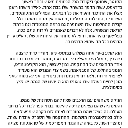
הסנטר, שחוטף ביקורת מכל הכיוונים מאז שנבחר ראשון
בדראפט, עשה מהפך במשחק שלו בבת אחת. כאילו מישהו ריענן
אצלו את התוכנה והעיף את כל הבאגים. הפאולים המטומטמים,
האיבודים, הנפילות המנטליות, פתאום אין מהם כמעט בכלל.
קבלת ההחלטות שלו השתפרה גם ברמה המנטלית וגם ברמת
קריאת המשחק. אלה לא דברים שאמורים לקרות סתם ככה,
בפלייאוף בהיר אחד. והוא לא מוותר על היחודיות שלו, קא"ט עדיין
מדהים בכל מה שהוא מדהים בו.
הוא קולע ב-48 אחוז משלוש בפוסט-סיזן, מוריד כדור לרצפה
כשצריך, קוטל מיס-מאצ'ים ליד הטבעת, ומוסר פשוט נהדר בתור
אחד מההאבים של ההתקפה. נכון לעכשיו, הוא הקריפטונייט,
הזמני בהחלט, של וומבניאמה. בשני צדי המגרש הוא מעמיד
לצרפתי חידות, ולאחרון אין פתרונות בינתיים. אני לא בטוח שאני
מוכן לחיים בעולם שבו טאונס הוא ה-MVP של הגמר. יש גליץ'
בסימולציה.
הניקס משחקים עם הרכבים שאין להם חסרונות של ממש,
והסינרגיה שהם מציגים צריכה להילמד בבתי ספר לכדורסל ברחבי
העולם. זה כאילו שהם מחוברים לאותו לוח בקרה שמפעיל את
כולם בכוריאוגרפיה מושלמת. ההתקפה של הספרס אובדת עצות,
ומהצד השני, כל בעיה שההגנה המפורסמת של סן אנטוניו מציגה