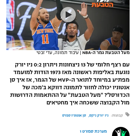
כדורסל נשים
נבחרת ישראל
יורוליג
ליגה ספרדית
טניס
VOD
מכבי תל אביב
מכבי חיפה
יורוקאפ
ליגה איטלקית
כדוריד
הפועל חולון
בית"ר ירושלים
רץ ברשת
ליגה צרפתית
כדורעף
הפועל ירושלים
מכבי תל אביב
מעל הטבעת גמר ה-NBA
|
עיבוד תמונה, עדי זבטי
ליגה הולנדית
שחייה
תוצאות
דני אבדיה
עם רצף חלומי של 13 ניצחונות ויתרון 0:2 ניו יורק
הפועל תל אביב
נוגעת באליפות ראשונה מאז 1973 הודות למועמד
ליגה טורקית
ג'ודו
מפתיע במיוחד לתואר ה-MVP של הגמר, אז איך סן
הפועל חיפה
לוח שידורים
ליגה סינית
אנטוניו יכולה לחזור לתמונה דווקא ב'מכה של
אגרוף
הכדורסל'? "מעל הטבעת" על ההתאמות הדרושות
הפועל באר שבע
ליגה ברזילאית
מול הקבוצה ששכחה איך מחטיאים
ברחבה
ספורט אולימפי
מכבי נתניה
ליגות נוספות
קבוצות:
ניו יורק ניקס
סן אנטוניו ספרס
UFC
"מעל הליגה" – פודקאסט
בני יהודה
מערכת ספורט 1
היאבקות WWE