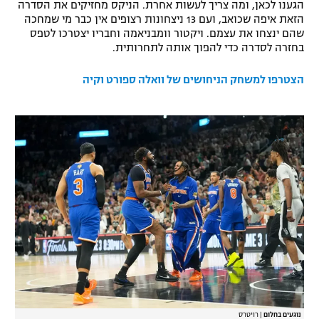
הגענו לכאן, ומה צריך לעשות אחרת. הניקס מחזיקים את הסדרה
רשיון להקרנה פומבית לבית עסק
הזאת איפה שכואב, ועם 13 ניצחונות רצופים אין כבר מי שמחכה
שהם ינצחו את עצמם. ויקטור וומבניאמה וחבריו יצטרכו לטפס
בחזרה לסדרה כדי להפוך אותה לתחרותית.
הצטרפות לחבילת הערוצים
הצטרפו למשחק הניחושים של וואלה ספורט וקיה
לוח דרושים – ג'ובנט
תגיות
המגזין
נוגעים בחלום
|
רויטרס