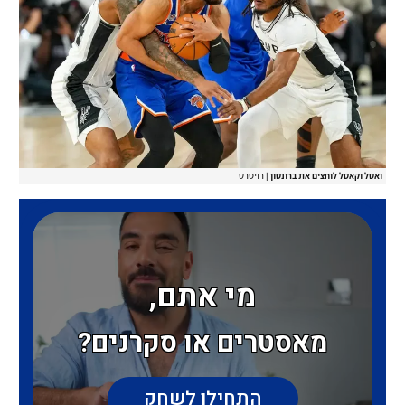
ואסל וקאסל לוחצים את ברונסון
|
רויטרס