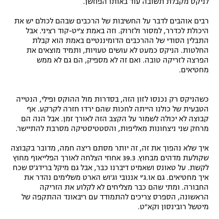
לניקס מקבלת תשובה עוד באותו הפוזשן.
רבים אוהבים לדבר על החשיבות של הרכבים שבהם לכולם יש את
היכולת לכדרר, למסור ולזרוק. וזה באמת צ'יט-קוד רציני. אבל
התבלין הסודי של ההרכבים הדומיננטיים באמת הוא קבלת
החלטות. הניקס כמעט לא עושים טעויות, ותמיד מוצאים את
הפרצה לזריקה טובה. ואם זה לא מספיק, הם גם לא ממש
מחטיאים.
כשהניקס רק נכנסו לזון הזה, בסדרות מול ההוקס ופילי, הנטייה
הטבעית של כולנו הייתה לחכות שהם ירדו חזרה לקרקע. אף
קבוצה לא יכולה לשמור על הקצב הזה לאורך זמן. אבל הנה הם
מרחק שני ניצחונות מאליפות, והסטטיסטיקה מסרבת להתיישר.
איך שלא נהפוך את זה, זה יותר מסתם ריצה חמה, מדובר בקבוצה
שקולעת מדהים מבחוץ. 39.3 אחוזי הצלחה לאורך הפלייאוף מחוץ
לקשת. על טאונס ושאמיט דיברנו כבר, אבל גם מיקל ברידג'ס שכח
איך מחטיאים. גם או.ג'י אננובי וג'וש הארט משלימים נהדר את
החבורה. ומתי שהם כבר מצליחים לא לקלוע את הזריקה
הראשונה, הספרס צריכים להתמודד עם ריבאונד ההתקפה של
מיטשל רובינסון וקא"ט.