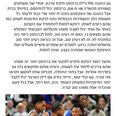
גם ההגנה מול ג'יילן ברונסון חייבת עדכון. אחרי שני משחקים
קשוחים מהשדה (19 מ-56), ברונסון יכול להתחמם, במיוחד בבית.
אבל ההגנה של הטקסנים נתנה לו יותר מדי כבוד לדעתי. כל
תשומת הלב והשמירות הכפולות נתנו לניקס הזדמנות לשחק כמו
שהם רוצים לשחק. דווקא לנסות להתמודד עם הקפטן
באחד-על-אחד יכול לשבור משהו מהפלואו הקבוצתי המופלא
שהם נמצאים בו. האם זה רעיון טוב, לתת לברונסון כיסוי כזה
במתנה? לא. זה לא רעיון טוב, אבל זה כנראה רעיון יותר טוב
מהאלטרנטיבה כרגע. לספרס יש שומרים אישיים מעולים ואת
הטיפקס האנושי שמחכה בצבע. שווה לנסות.
מהצד השני הניקס חייבים לתקוף את ברונסון יותר. זה משהו
שהם צריכים ללמוד איך לעשות, וראינו אותם מתקשים בזה גם
בסדרות אחרות. אבל בתור התחלה, תכניסו אותו לאקשן ותראו
מה קורה. עם ובלי קשר, הייתי בודק אם דילן הארפר יכול לקבל
יותר הזדמנויות במשחק העומד. נכון, הוא רוקי, אבל בכל פעם
שהכדור אצלו משהו טוב קורה.