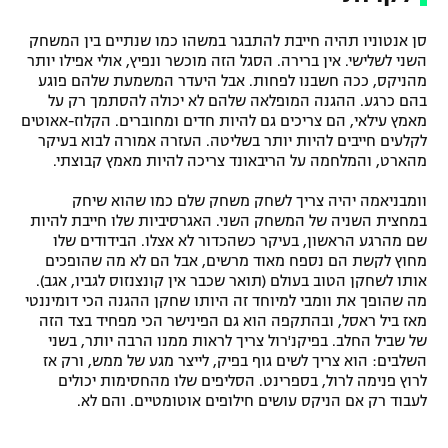
סן אנטוניו תהיה חייבת להתבגר במשהו כמו שנתיים בין המשחק
השני לשלישי. אין ברירה. הסגל הזה מוכשר ונפיץ, אולי אפילו יותר
מהניקס, ככה חשבנו לפחות. אבל היעדר המשמעת שלהם פוגע
בהם כרגע. ההגנה המופלאה שלהם לא יכולה להסתמך רק על
מאמץ עילאי, הם צריכים גם להיות חדים ומחוברים. הקלוז-אאוטים
לקלעים חייבים להיות יותר בשליטה. העזרה אמורה לבוא בעיקר
מהארט, והמלחמה על הריבאונד צריכה להיות מאמץ קבוצתי.
וומבניאמה יהיה צריך לשחק משחק שלם כמו שהוא שיחק
במחצית השניה של המשחק השני. האגרסיביות שלו חייבת להיות
שם מהרגע הראשון, בעיקר כשהכדור לא אצלו. הבידודים שלו
מחוץ לקשת הם נספח מאוד מרשים, אבל הם לא מה שהופכים
אותו לשחקן הטוב בעולם (תואר שכבר אין קונצנזוס לגביו, אגב).
מה שהופך את וומבי למיוחד זה היותו שחקן ההגנה הכי דומיננטי
מאז ביל ראסל, ובהתקפה הוא גם הפינישר הכי מפחיד בצד הזה
של שביל החלב. בפיקנ'רול צריך לראות ממנו הרבה יותר, בשני
השלבים: הוא צריך לשים גוף בפיק, לייצר מגע של ממש, ורק אז
לרוץ פנימה לרול, בספרינט. הסליפים שלו מהחסימות יכולים
לעבוד רק אם הניקס עושים חילופים אוטומטיים. והם לא.