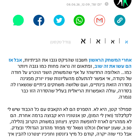
יום שני, 12:09, 08.06.26
"מחצית בשכונה" – פודקאסט
אופניים
ספורט מוטורי
משתתפים וזוכים בפרסים
א
א
א
א
כדורמים
(גודל טקסט)
תקנון משתתפים וזוכים בפרסים
טניס
פוטבול אמריקאי NFL
אחרי המשחק הראשון
חשבנו שהניקס גנבו את הביתיות,
אבל אז
תקנון עבור פעילות אלקטרה
הם עשו את זה שוב
, ופתאום זה נראה פחות כמו גנבה ויותר
גיימינג E-Sports
בייסבול MLB
כמו… האלופה החדשה? על אף שהמשחק השני הוכרע על חודה
תקנון עבור פעילות ספורט 1 – "מרלן"
של נקודה, אי אפשר להתעלם מהעליונות שניו יורק מפגינה
בסדרה הזאת בינתיים, ועם שלושה משחקים ביתיים שנשארו לה
ספורט אתגרי ואקסטרים
בסדרה, עולה האפשרות הריאלית בעליל שהסדרה הזו כבר
תנאי שימוש
נגמרה.
אומנויות לחימה
ספוילר קטן, היא לא. הספרס הם לא הקאבס עם כל הכבוד שיש לי
מדיניות פרטיות
לקליבלנד (ואין לי המון), סן אנטוניו היא קבוצה ברמה אחרת. הם
גיימינג E-Sports
לא ממהרים לארוז לחופשת הקיץ. ניצחון במשחק הקרוב (הלילה,
3:30, שעון ישראל) וכולנו נשאל 'מי מפחד מהדוב הגדול?' ובצדק.
תקנון פעילות ספורט 1
אבל כדי שזה יקרה, קודם כל מיץ' ג'ונסון וחניכיו יצטרכו להבין איך