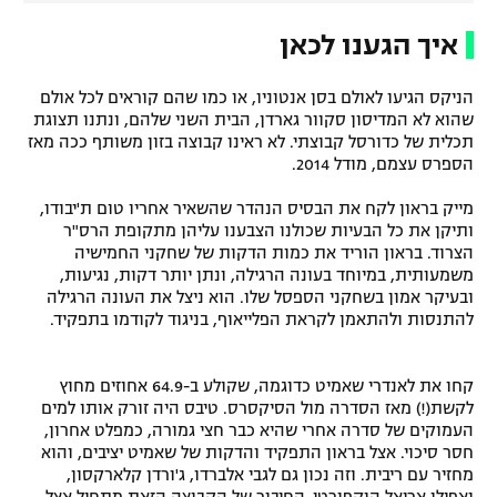
איך הגענו לכאן
הניקס הגיעו לאולם בסן אנטוניו, או כמו שהם קוראים לכל אולם
שהוא לא המדיסון סקוור גארדן, הבית השני שלהם, ונתנו תצוגת
תכלית של כדורסל קבוצתי. לא ראינו קבוצה בזון משותף ככה מאז
הספרס עצמם, מודל 2014.
מייק בראון לקח את הבסיס הנהדר שהשאיר אחריו טום ת'יבודו,
ותיקן את כל הבעיות שכולנו הצבענו עליהן מתקופת הרס"ר
הצרוד. בראון הוריד את כמות הדקות של שחקני החמישיה
משמעותית, במיוחד בעונה הרגילה, ונתן יותר דקות, נגיעות,
ובעיקר אמון בשחקני הספסל שלו. הוא ניצל את העונה הרגילה
להתנסות ולהתאמן לקראת הפלייאוף, בניגוד לקודמו בתפקיד.
קחו את לאנדרי שאמיט כדוגמה, שקולע ב-64.9 אחוזים מחוץ
לקשת(!) מאז הסדרה מול הסיקסרס. טיבס היה זורק אותו למים
העמוקים של סדרה אחרי שהיא כבר חצי גמורה, כמפלט אחרון,
חסר סיכוי. אצל בראון התפקיד והדקות של שאמיט יציבים, והוא
מחזיר עם ריבית. וזה נכון גם לגבי אלברדו, ג'ורדן קלארקסון,