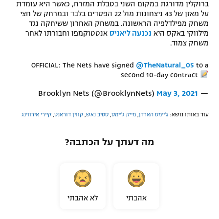
ברוקלין מדורגת במקום השני בטבלת המזרח, כאשר היא עומדת
רשיון להקרנה פומבית לבית עסק
על מאזן של 43 ניצחונות מול 22 הפסדים בלבד ובמרחק של חצי
משחק מפילדלפיה הראשונה. במשחק האחרון ששיחקה נגד
מילווקי באקס היא
נכנעה ליאניס
אנטטוקמפו וחבורתו לאחר
הצטרפות לחבילת הערוצים
משחק צמוד.
לוח דרושים – ג'ובנט
OFFICIAL: The Nets have signed
@TheNatural_05
to a
second 10-day contract
תגיות
May 3, 2021
— Brooklyn Nets (@BrooklynNets)
המגזין
עוד באותו נושא:
ג'יימס הארדן
,
מייק ג'יימס
,
סטיב נאש
,
קווין דוראנט
,
קיירי אירווינג
מה דעתך על הכתבה?
אהבתי
לא אהבתי