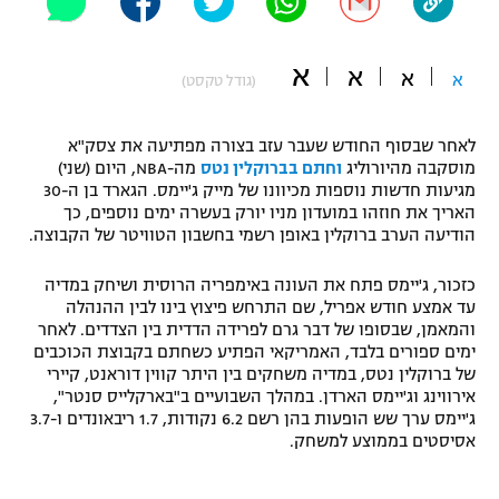
"מחצית בשכונה" – פודקאסט
אופניים
א
א
א
א
(גודל טקסט)
ספורט מוטורי
משתתפים וזוכים בפרסים
לאחר שבסוף החודש שעבר עזב בצורה מפתיעה את צסק"א
כדורמים
מוסקבה מהיורוליג
וחתם בברוקלין נטס
מה-NBA, היום (שני)
תקנון משתתפים וזוכים בפרסים
טניס
מגיעות חדשות נוספות מכיוונו של מייק ג'יימס. הגארד בן ה-30
פוטבול אמריקאי NFL
האריך את חוזהו במועדון מניו יורק בעשרה ימים נוספים, כך
תקנון עבור פעילות אלקטרה
הודיעה הערב ברוקלין באופן רשמי בחשבון הטוויטר של הקבוצה.
גיימינג E-Sports
בייסבול MLB
תקנון עבור פעילות ספורט 1 – "מרלן"
כזכור, ג'יימס פתח את העונה באימפריה הרוסית ושיחק במדיה
עד אמצע חודש אפריל, שם התרחש פיצוץ בינו לבין ההנהלה
ספורט אתגרי ואקסטרים
והמאמן, שבסופו של דבר גרם לפרידה הדדית בין הצדדים. לאחר
תנאי שימוש
ימים ספורים בלבד, האמריקאי הפתיע כשחתם בקבוצת הכוכבים
אומנויות לחימה
של ברוקלין נטס, במדיה משחקים בין היתר קווין דוראנט, קיירי
אירווינג וג'יימס הארדן. במהלך השבועיים ב"בארקלייס סנטר",
מדיניות פרטיות
ג'יימס ערך שש הופעות בהן רשם 6.2 נקודות, 1.7 ריבאונדים ו-3.7
גיימינג E-Sports
אסיסטים בממוצע למשחק.
תקנון פעילות ספורט 1