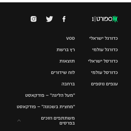
כדורגל ישראלי
VOD
כדורגל עולמי
רץ ברשת
ליגת העל
כדורסל ישראלי
תוצאות
ליגת
ליגה לאומית
האלופות
כדורסל עולמי
לוח שידורים
ליגת ווינר
סל
גביע הטוטו
ענפים נוספים
ברחבה
ליגה
NBA
אירופית
"מעל הליגה" – פודקאסט
ליגה לאומית
ליגיונרים
טניס
יורוליג
ליגה אנגלית
"מחצית בשכונה" – פודקאסט
כדורסל נשים
גביע המדינה
כדוריד
יורוקאפ
ליגה גרמנית
משתתפים וזוכים
בפרסים
מכבי תל
נבחרת
כדורעף
אביב
ישראל