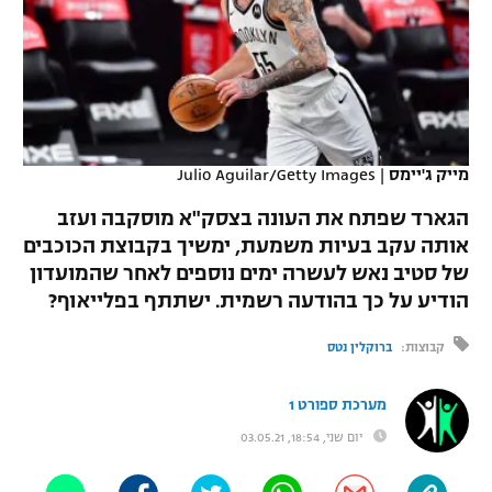
כדורסל נשים
נבחרת ישראל
יורוליג
ליגה ספרדית
טניס
VOD
מכבי תל אביב
מכבי חיפה
יורוקאפ
ליגה איטלקית
כדוריד
הפועל חולון
בית"ר ירושלים
רץ ברשת
ליגה צרפתית
כדורעף
מייק ג'יימס
|
Julio Aguilar/Getty Images
הפועל ירושלים
מכבי תל אביב
ליגה הולנדית
הגארד שפתח את העונה בצסק"א מוסקבה ועזב
שחייה
תוצאות
דני אבדיה
הפועל תל אביב
אותה עקב בעיות משמעת, ימשיך בקבוצת הכוכבים
ליגה טורקית
של סטיב נאש לעשרה ימים נוספים לאחר שהמועדון
ג'ודו
הפועל חיפה
לוח שידורים
הודיע על כך בהודעה רשמית. ישתתף בפלייאוף?
ליגה סינית
אגרוף
הפועל באר שבע
קבוצות:
ברוקלין נטס
ליגה ברזילאית
ברחבה
ספורט אולימפי
מכבי נתניה
מערכת ספורט 1
ליגות נוספות
UFC
יום שני, 18:54, 03.05.21
"מעל הליגה" – פודקאסט
בני יהודה
היאבקות WWE