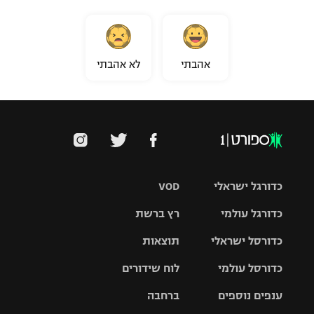
אהבתי
לא אהבתי
כדורגל ישראלי
VOD
כדורגל עולמי
רץ ברשת
ליגת העל
כדורסל ישראלי
תוצאות
ליגת
ליגה לאומית
האלופות
כדורסל עולמי
לוח שידורים
ליגת ווינר
סל
גביע הטוטו
ענפים נוספים
ברחבה
ליגה
NBA
אירופית