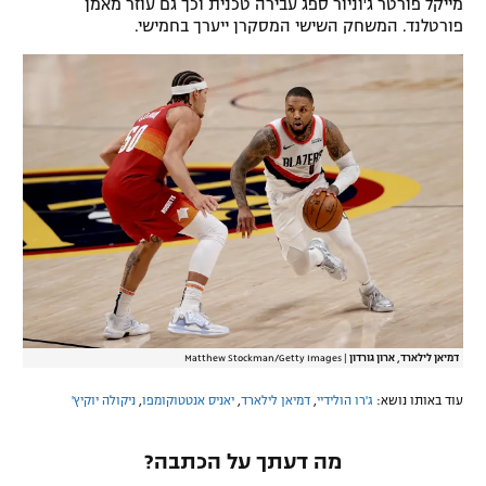
מייקל פורטר ג'וניור ספג עבירה טכנית וכך גם עוזר מאמן
פורטלנד. המשחק השישי המסקרן ייערך בחמישי.
דמיאן לילארד, ארון גורדון
|
Matthew Stockman/Getty Images
עוד באותו נושא:
ג'רו הולידיי
,
דמיאן לילארד
,
יאניס אנטטוקומפו
,
ניקולה יוקיץ'
מה דעתך על הכתבה?