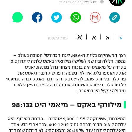
יום שלישי, 08:00, 25.05.21
"מחצית בשכונה" – פודקאסט
אופניים
ספורט מוטורי
משתתפים וזוכים בפרסים
א
א
א
א
(גודל טקסט)
כדורמים
תקנון משתתפים וזוכים בפרסים
טניס
פוטבול אמריקאי NFL
רצף המשחקים בליגת ה-NBA, ליגת הכדורסל הטובה בעולם –
תקנון עבור פעילות אלקטרה
נמשך. הלילה (בין שני לשלישי) מילוואקי באקס עלתה ליתרון 0:2
בסדרה על מיאמיט היט בזכות ניצחון גדול 98:132. יאניס
גיימינג E-Sports
בייסבול MLB
אנטטוקומפו בלט, איך לא. בשעה זו פוגשת דנבר נגאטס את
תקנון עבור פעילות ספורט 1 – "מרלן"
פורטלנד בלייזרס שמובילה 0:1 בסדרה. דנבר נאגטס גברה 109:128
ספורט אתגרי ואקסטרים
על פורטלנד בלייזרס והשוותה את הסדרה ל-1:1. דמיאן לילארד
תנאי שימוש
וניקולה יוקיץ' היו במיטבם.
אומנויות לחימה
מילווקי באקס – מיאמי היט 98:132
מדיניות פרטיות
גיימינג E-Sports
המארחת, ששיחקה לעיני כ-9,000 אוהדים – פתחה בטירוף. היא
עלתה ל-0:8 מהיר וברחה גם ל-2:15 ו-4:19. כבר אחרי רבע אחד
תקנון פעילות ספורט 1
היא עלתה ליתרון ענק של 20:46 ומכאן להיט לא הייתה שום דרך