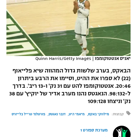
כדורסל נשים
נבחרת ישראל
יורוליג
ליגה ספרדית
טניס
VOD
מכבי תל אביב
מכבי חיפה
יורוקאפ
ליגה איטלקית
כדוריד
הפועל חולון
בית"ר ירושלים
רץ ברשת
ליגה צרפתית
כדורעף
הפועל ירושלים
מכבי תל אביב
ליגה הולנדית
יאניס אנטטוקומפו
|
Quinn Harris/Getty Images
שחייה
תוצאות
דני אבדיה
הפועל תל אביב
הבאקס, בערב שלשות גדול המהווה שיא פלייאוף
ליגה טורקית
ג'ודו
(22) לא ספרו את ההיט, וסיימו את הרבע ביתרון
הפועל חיפה
לוח שידורים
20:46. אנטטוקומפו להט עם 31 נק' ו-13 ריב'. בדרך
ליגה סינית
אגרוף
ל-98:132. הנאגטס נהנו מערב אדיר של יוקיץ' עם 38
הפועל באר שבע
נק' וניצחו 109:128
ליגה ברזילאית
ברחבה
ספורט אולימפי
מכבי נתניה
קבוצות:
מילווקי באקס
מיאמי היט
דנבר נאגטס
פורטלנד טרייל בלייזרס
ליגות נוספות
UFC
"מעל הליגה" – פודקאסט
בני יהודה
מערכת ספורט 1
היאבקות WWE