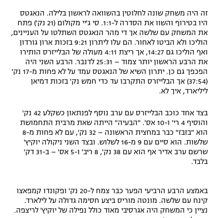
זה היה משחק שונה לחלוטין בהשוואה לראשון בלילה. הנאגטס
היו בטירוף והשוו את הסדרה ל-1:1. סי ג'יי מקולום (21 נק') פתח
את המשחק עם שלשה אך די מהר הנאגטס השתלטו על העניינים,
הוליכו ולא הביטו לאחור. הם עלו ליתרון 9:21 בזכות ארון גורדון
ואף הוליכו גם 14:27, אך ריצת 4:11 מעולה של הבלייזרס הותירו
את הרבע הראשון יותר צמוד – 25:31 לדנבר. הרבע השני היה
הפכפך גם כן. יתרון השיא של הנאגטס עמד על לא פחות מ-17 נק'
(37:54) אך הבלייזרס התקרבו עד כדי חמש נק' בזכות דמיאן
ליליארד, איך לא.
בצד אחד כוכב הבלייזרס עם ערב נוסף לפנתאון כשקלע 42 נק'
והוסיף 4 רי' ו-10 אס'. "הבעיה" הייתה שאת מרבית התחמושת
הוא "בזבז" כבר במחצית הראשונה – 32 נק', עם לא פחות מ-8
שלשות. הוא סיים עם 9 מ-16 לשלוש. ובצד השני ניקולה יוקיץ'
שרשם ערב אדיר אף הוא עם 38 נק', 8 ריב' ו-5 אס' – ב-31 דק'
בלבד.
באמצע הרבע הרביעי הפער כבר צמח ל-20 נק' ופקונדו קמפאצו
קינח עם שלשה. מונטה מוריס ביצע חסימה גדולה על לילארד.
נציין כי המשחק היה אגרסיבי מאוד כולל נפילה של יוקיץ' לריצפה.