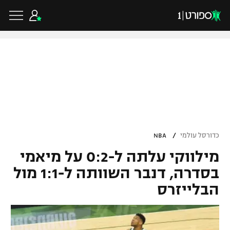
כדורגל ישראלי
ליגת העל
כדורגל עולמי
/
כדורסל עולמי
NBA
ליגה לאומית
מילווקי עלתה ל-0:2 על מיאמי
ליגת האלופות
כדורסל ישראלי
גביע הטוטו
בסדרה, דנבר השוותה ל-1:1 מול
ליגה אירופית
הבלייזרס
ליגת ווינר סל
ליגיונרים
כדורסל עולמי
ליגה אנגלית
ליגה לאומית
גביע המדינה
NBA
ליגה גרמנית
ענפים נוספים