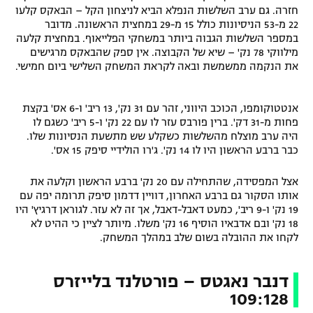
חזרה. גם ערב השלשות הנפלא הביא לניצחון הקל – הבאקס קלעו
רשיון להקרנה פומבית לבית עסק
22 מ-53 הניסיונות כולל 15 מ-29 במחצית הראשונה. מדובר
במספר השלשות הגבוה ביותר במשחקי הפלייאוף. במחצית קלעה
הצטרפות לחבילת הערוצים
מילווקי 78 נק' – שיא של הקבוצה. אין ספק שהבאקס מרגישים
את הנקמה ממשמשת ובאה לקראת המשחק השלישי ביום חמישי.
לוח דרושים – ג'ובנט
אנטטוקומפו, הכוכב היווני, זהר עם 31 נק', 13 ריב' ו-6 אס' בקצת
תגיות
פחות מ-31 דק'. ברין פורבס עזר לו עם 22 נק' ו-5 ריב' כשגם לו
היה ערב מוצלח מהשלשות כשקלע שש מתשעת הנסיונות שלו.
כבר ברבע הראשון היו לו 14 נק'. ג'רו הולידיי סיפק 15 אס'.
המגזין
אצל המפסידה, שהתחילה עם 20 נק' ברבע הראשון וקלעה את
אותו הסקור גם ברבע האחרון, דוויין דדמון סיפק תרומה יפה עם
19 נק' ו-9 ריב', כמעט דאבל-דאבל, אך זה לא עזר. לגוראן דרגיץ' היו
18 נק' ובם אדבאיו הוסיף 16 נק' משלו. מיותר לציין כי ההיט לא
לקחו את ההובלה בשום שלב במהלך המשחק.
דנבר נאגטס – פורטלנד בלייזרס
109:128