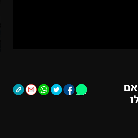
ל אביב
ליגה טורקית
תל אביב
ליגה סינית
חיפה
ליגה ברזילאית
באר שבע
ליגות נוספות
תניה
דה
אם