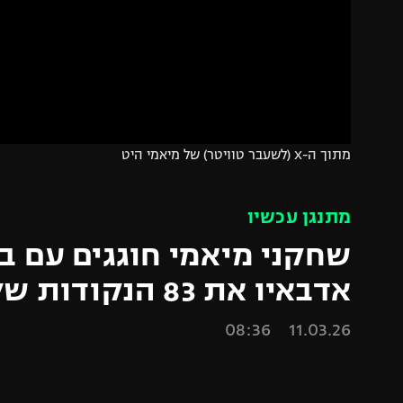
משתתפים וזוכים בפרסים
מכבי ת
הפועל 
תקנון משתתפים וזוכים בפרסים
הפועל 
תקנון עבור פעילות אלקטרה
הפועל 
תקנון עבור פעילות ספורט 1 – "מרלן"
מכבי נ
טניס
בני יהו
מתוך ה-X (לשעבר טוויטר) של מיאמי היט
גיימינג E-Sports
תנאי שימוש
מתנגן עכשיו
מדיניות פרטיות
שחקני מיאמי חוגגים עם ב
תקנון פעילות ספורט 1
אדבאיו את 83 הנקודות שלו
רשיון להקרנה פומבית לבית עסק
11.03.26 08:36
הצטרפות לחבילת הערוצים
לוח דרושים – ג'ובנט
תגיות