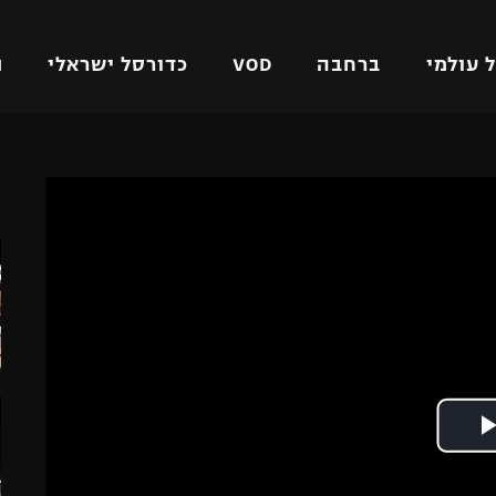
 עולמי
ברחבה
VOD
כדורסל ישראלי
ת
ל ישראלי
כדורגל עולמי
כדורסל ישראלי
ה
על
ליגת האלופות
ליגת ווינר סל
אומית
ליגה אירופית
ליגה לאומית
וטו
ליגה אנגלית
כדורסל נשים
ים
ליגה גרמנית
מכבי תל אביב
מדינה
ליגה ספרדית
הפועל חולון
ישראל
ליגה איטלקית
הפועל ירושלים
יפה
ליגה צרפתית
דני אבדיה
רושלים
ליגה הולנדית