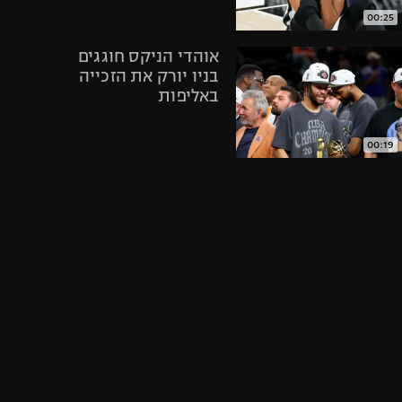
היאבקות WWE
00:25
אופניים
אוהדי הניקס חוגגים
ספורט מוטורי
בניו יורק את הזכייה
כדורמים
באליפות
פוטבול אמריקאי NFL
בייסבול MLB
00:19
ספורט אתגרי
תקציר: פנרבחצ'ה -
ואקסטרים
בשיקטאש 80:88
אומנויות לחימה
גיימינג E-Sports
02:20
חגיגות בניו יורק
אחרי הניצחון של
הניקס במשחק
מספר 4 בגמר ה-
NBA
01:03