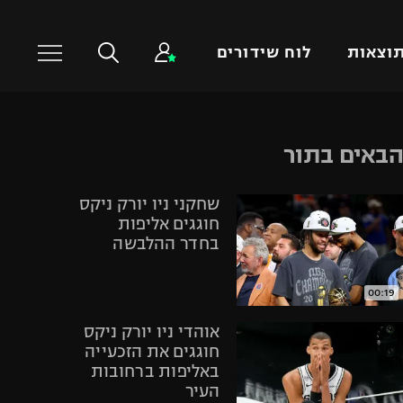
וצאות
לוח שידורים
כדורסל עולמי
ענפים נוספים
באים בתור
NBA
טניס
שחקני ניו יורק ניקס
יורוליג
כדוריד
חוגגים אליפות
יורוקאפ
כדורעף
בחדר ההלבשה
שחייה
ג'ודו
00:19
אגרוף
אוהדי ניו יורק ניקס
ספורט אולימפי
חוגגים את הזכעייה
באליפות ברחובות
UFC
העיר