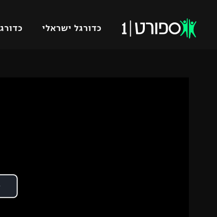
כדורגל ישראלי
כדורגל
VOD
כדורג
רץ ברשת
ליגת ה
ליגה ל
תוצאות
גביע הט
לוח שידורים
ליגיונר
ברחבה
גביע ה
נבחרת 
"מעל הליגה" – פודקאסט
מכבי ח
"מחצית בשכונה" – פודקאסט
בית"ר י