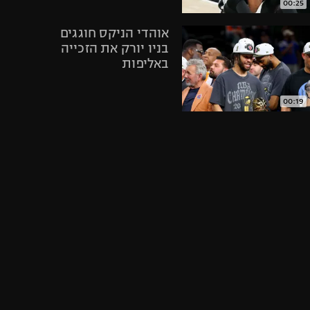
00:25
אופניים
אוהדי הניקס חוגגים
ספורט מוטורי
בניו יורק את הזכייה
כדורמים
באליפות
פוטבול אמריקאי NFL
בייסבול MLB
00:19
ספורט אתגרי
תקציר: פנרבחצ'ה -
ואקסטרים
בשיקטאש 80:88
אומנויות לחימה
גיימינג E-Sports
02:20
חגיגות בניו יורק
אחרי הניצחון של
הניקס במשחק
מספר 4 בגמר ה-
NBA
01:03