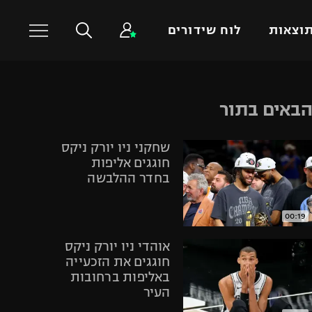
וצאות
לוח שידורים
כדורסל עולמי
ענפים נוספים
באים בתור
NBA
טניס
שחקני ניו יורק ניקס
יורוליג
כדוריד
חוגגים אליפות
יורוקאפ
כדורעף
בחדר ההלבשה
שחייה
ג'ודו
00:19
אגרוף
אוהדי ניו יורק ניקס
ספורט אולימפי
חוגגים את הזכעייה
באליפות ברחובות
UFC
העיר
היאבקות WWE