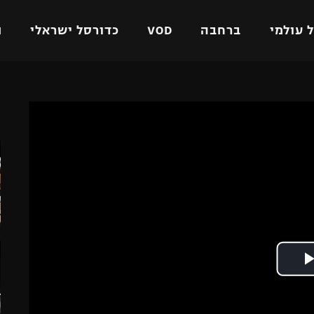
 עולמי
ברחבה
VOD
כדורסל ישראלי
ת
ל ישראלי
כדורגל עולמי
כדורסל ישראלי
ה
על
ליגת האלופות
ליגת ווינר סל
אומית
ליגה אירופית
ליגה לאומית
וטו
ליגה אנגלית
כדורסל נשים
ים
ליגה גרמנית
מכבי תל אביב
מדינה
ליגה ספרדית
הפועל חולון
ישראל
ליגה איטלקית
הפועל ירושלים
יפה
ליגה צרפתית
דני אבדיה
רושלים
ליגה הולנדית
ל אביב
ליגה טורקית