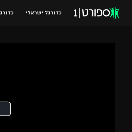
כדורגל ישראלי
כדורגל
VOD
כדורג
רץ ברשת
ליגת ה
ליגה ל
תוצאות
גביע הט
לוח שידורים
ליגיונר
ברחבה
גביע ה
נבחרת 
"מעל הליגה" – פודקאסט
מכבי ח
"מחצית בשכונה" – פודקאסט
בית"ר י
משתתפים וזוכים בפרסים
מכבי ת