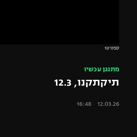
הפועל 
תקנון משתתפים וזוכים בפרסים
הפועל 
תקנון עבור פעילות אלקטרה
הפועל 
תקנון עבור פעילות ספורט 1 – "מרלן"
מכבי נ
טניס
בני יהו
ספורט1
גיימינג E-Sports
תנאי שימוש
מתנגן עכשיו
מדיניות פרטיות
תיקתקנו, 12.3
תקנון פעילות ספורט 1
רשיון להקרנה פומבית לבית עסק
12.03.26 16:48
הצטרפות לחבילת הערוצים
לוח דרושים – ג'ובנט
תגיות
המגזין