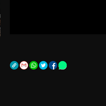
תל אביב
ליגה סינית
חיפה
ליגה ברזילאית
באר שבע
ליגות נוספות
תניה
דה