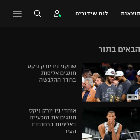
וצאות
לוח שידורים
כדורסל עולמי
ענפים נוספים
באים בתור
NBA
טניס
שחקני ניו יורק ניקס
יורוליג
כדוריד
חוגגים אליפות
יורוקאפ
כדורעף
בחדר ההלבשה
שחייה
ג'ודו
00:19
אגרוף
אוהדי ניו יורק ניקס
ספורט אולימפי
חוגגים את הזכעייה
באליפות ברחובות
UFC
העיר
היאבקות WWE