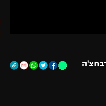
תל אביב
ליגה סינית
חיפה
ליגה ברזילאית
באר שבע
ליגות נוספות
תניה
דה
רבחצ'ה