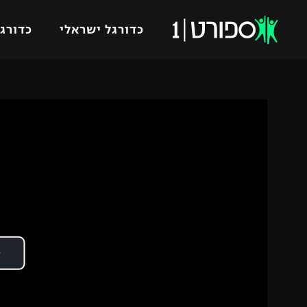
כדורגל ישראלי
כדורגל
VOD
כדורג
רץ ברשת
ליגת ה
ליגה ל
תוצאות
גביע הט
לוח שידורים
ליגיונר
ברחבה
גביע ה
נבחרת 
"מעל הליגה" – פודקאסט
מכבי ח
"מחצית בשכונה" – פודקאסט
בית"ר י
משתתפים וזוכים בפרסים
מכבי ת