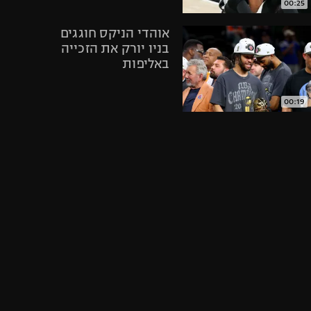
00:25
אופניים
אוהדי הניקס חוגגים
ספורט מוטורי
בניו יורק את הזכייה
כדורמים
באליפות
פוטבול אמריקאי NFL
בייסבול MLB
00:19
ספורט אתגרי
תקציר: פנרבחצ'ה -
ואקסטרים
בשיקטאש 80:88
אומנויות לחימה
גיימינג E-Sports
02:20
חגיגות בניו יורק
אחרי הניצחון של
הניקס במשחק
מספר 4 בגמר ה-
NBA
01:03