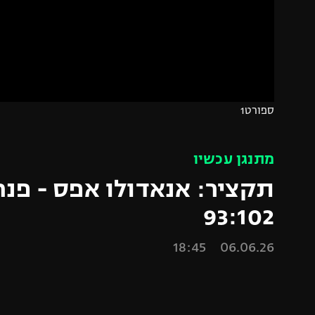
הפועל 
תקנון משתתפים וזוכים בפרסים
הפועל 
תקנון עבור פעילות אלקטרה
הפועל 
תקנון עבור פעילות ספורט 1 – "מרלן"
מכבי נ
טניס
בני יהו
ספורט1
גיימינג E-Sports
תנאי שימוש
מתנגן עכשיו
מדיניות פרטיות
תקציר: אנאדולו אפס - פנ
תקנון פעילות ספורט 1
93:102
רשיון להקרנה פומבית לבית עסק
06.06.26 18:45
הצטרפות לחבילת הערוצים
לוח דרושים – ג'ובנט
תגיות
המגזין