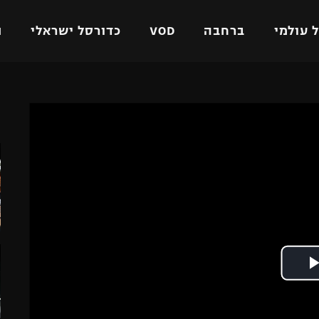
 עולמי
ברחבה
VOD
כדורסל ישראלי
ת
ל ישראלי
כדורגל עולמי
כדורסל ישראלי
ה
על
ליגת האלופות
ליגת ווינר סל
אומית
ליגה אירופית
ליגה לאומית
וטו
ליגה אנגלית
כדורסל נשים
ים
ליגה גרמנית
מכבי תל אביב
מדינה
ליגה ספרדית
הפועל חולון
ישראל
ליגה איטלקית
הפועל ירושלים
יפה
ליגה צרפתית
דני אבדיה
רושלים
ליגה הולנדית
ל אביב
ליגה טורקית