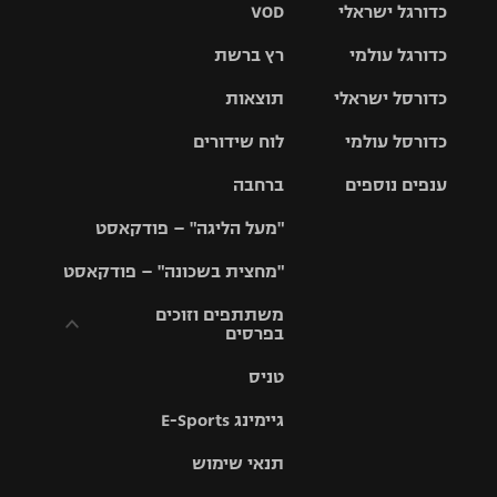
כדורגל ישראלי
VOD
כדורגל עולמי
רץ ברשת
ליגת העל
כדורסל ישראלי
תוצאות
ליגת
ליגה לאומית
האלופות
כדורסל עולמי
לוח שידורים
ליגת ווינר
סל
גביע הטוטו
ענפים נוספים
ברחבה
ליגה
NBA
אירופית
"מעל הליגה" – פודקאסט
ליגה לאומית
ליגיונרים
טניס
יורוליג
ליגה אנגלית
"מחצית בשכונה" – פודקאסט
כדורסל נשים
גביע המדינה
כדוריד
יורוקאפ
ליגה גרמנית
משתתפים וזוכים
בפרסים
מכבי תל
נבחרת
כדורעף
אביב
ישראל
ליגה
טניס
ספרדית
תקנון משתתפים
שחייה
הפועל חולון
מכבי חיפה
וזוכים בפרסים
גיימינג E-Sports
ליגה
איטלקית
ג'ודו
הפועל
בית"ר
תנאי שימוש
תקנון עבור פעילות
ירושלים
ירושלים
אלקטרה