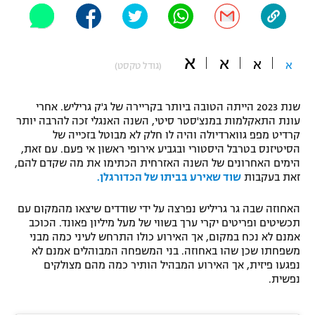
"מחצית בשכונה" – פודקאסט
אופניים
א
א
ספורט מוטורי
א
א
משתתפים וזוכים בפרסים
(גודל טקסט)
כדורמים
שנת 2023 הייתה הטובה ביותר בקריירה של ג'ק גריליש. אחרי
תקנון משתתפים וזוכים בפרסים
טניס
עונת התאקלמות במנצ'סטר סיטי, השנה האנגלי זכה להרבה יותר
פוטבול אמריקאי NFL
קרדיט מפפ גווארדיולה והיה לו חלק לא מבוטל בזכייה של
תקנון עבור פעילות אלקטרה
הסיטיזנס בטרבל היסטורי ובגביע אירופי ראשון אי פעם. עם זאת,
גיימינג E-Sports
הימים האחרונים של השנה האזרחית הכתימו את מה שקדם להם,
בייסבול MLB
תקנון עבור פעילות ספורט 1 – "מרלן"
זאת בעקבות
שוד שאירע בביתו של הכדורגלן.
ספורט אתגרי ואקסטרים
תנאי שימוש
האחוזה שבה גר גריליש נפרצה על ידי שודדים שיצאו מהמקום עם
תכשיטים ופריטים יקרי ערך בשווי של מעל מיליון פאונד. הכוכב
אומנויות לחימה
אמנם לא נכח במקום, אך האירוע כולו התרחש לעיני כמה מבני
משפחתו שכן שהו באחוזה. בני המשפחה המבוהלים אמנם לא
מדיניות פרטיות
גיימינג E-Sports
נפגעו פיזית, אך האירוע המבהיל הותיר כמה מהם מצולקים
נפשית.
תקנון פעילות ספורט 1