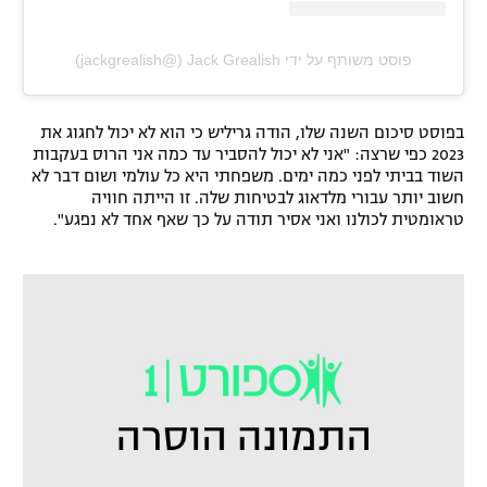
פוסט משותף על ידי ‏‎Jack Grealish‎‏ (@‏‎jackgrealish‎‏)
בפוסט סיכום השנה שלו, הודה גריליש כי הוא לא יכול לחגוג את
2023 כפי שרצה: "אני לא יכול להסביר עד כמה אני הרוס בעקבות
השוד בביתי לפני כמה ימים. משפחתי היא כל עולמי ושום דבר לא
חשוב יותר עבורי מלדאוג לבטיחות שלה. זו הייתה חוויה
טראומטית לכולנו ואני אסיר תודה על כך שאף אחד לא נפגע".