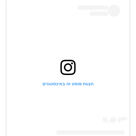
רשיון להקרנה פומבית לבית עסק
הצטרפות לחבילת הערוצים
לוח דרושים – ג'ובנט
תגיות
המגזין
הצגת פוסט זה באינסטגרם