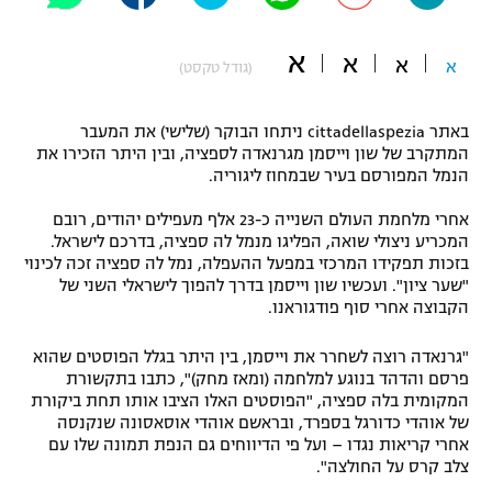
"מחצית בשכונה" – פודקאסט
אופניים
א
א
א
א
(גודל טקסט)
ספורט מוטורי
משתתפים וזוכים בפרסים
באתר cittadellaspezia ניתחו הבוקר (שלישי) את המעבר
כדורמים
המתקרב של שון וייסמן מגרנאדה לספציה, ובין היתר הזכירו את
תקנון משתתפים וזוכים בפרסים
הנמל המפורסם בעיר שבמחוז ליגוריה.
טניס
פוטבול אמריקאי NFL
אחרי מלחמת העולם השנייה כ-23 אלף מעפילים יהודים, רובם
תקנון עבור פעילות אלקטרה
המכריע ניצולי שואה, הפליגו מנמל לה ספציה, בדרכם לישראל.
גיימינג E-Sports
בייסבול MLB
בזכות תפקידו המרכזי במפעל ההעפלה, נמל לה ספציה זכה לכינוי
תקנון עבור פעילות ספורט 1 – "מרלן"
"שער ציון". ועכשיו שון וייסמן בדרך להפוך לישראלי השני של
הקבוצה אחרי סוף פודגוראנו.
ספורט אתגרי ואקסטרים
תנאי שימוש
"גרנאדה רוצה לשחרר את וייסמן, בין היתר בגלל הפוסטים שהוא
אומנויות לחימה
פרסם והדהד בנוגע למלחמה (ומאז מחק)", כתבו בתקשורת
מדיניות פרטיות
המקומית בלה ספציה, "הפוסטים האלו הציבו אותו תחת ביקורת
גיימינג E-Sports
של אוהדי כדורגל בספרד, ובראשם אוהדי אוסאסונה שנקנסה
אחרי קריאות נגדו – ועל פי הדיווחים גם הנפת תמונה שלו עם
תקנון פעילות ספורט 1
צלב קרס על החולצה".