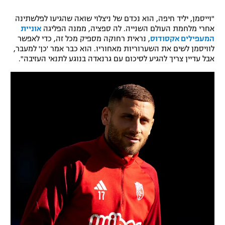
רשיון להקרנה פומבית לבית עסק
"וייסמן, יליד חיפה, הוא נכדם של ניצלוי שואה שהגיעו לפלשתינה
אחרי מלחמת העולם השנייה. לה ספציה, ממנה הפליגה
אוניית
הצטרפות לחבילת הערוצים
המעפילים אקסודוס
, נראית רחוקה מספיק מכל זה, כדי לאפשר
לוויסמן לשים את השערוריות מאחוריו. הוא כבר אמר 'כן' למעבר,
אבל עדיין צריך להגיע לסיכום עם גרנאדה בנוגע לתנאי העזיבה".
לוח דרושים – ג'ובנט
תגיות
המגזין