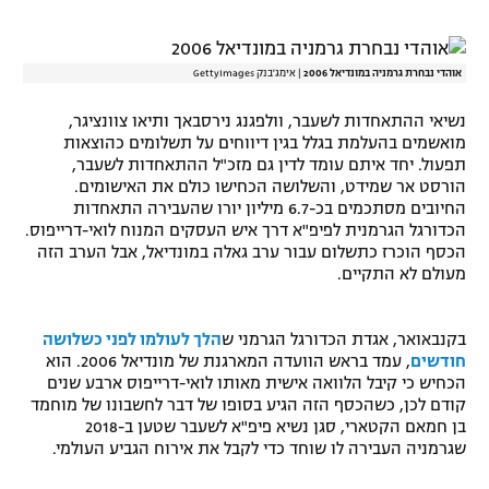
רשיון להקרנה פומבית לבית עסק
אוהדי נבחרת גרמניה במונדיאל 2006
|
אימג'בנק GettyImages
הצטרפות לחבילת הערוצים
נשיאי ההתאחדות לשעבר, וולפגנג נירסבאך ותיאו צוונציגר,
לוח דרושים – ג'ובנט
מואשמים בהעלמת בגלל בגין דיווחים על תשלומים כהוצאות
תפעול. יחד איתם עומד לדין גם מזכ"ל ההתאחדות לשעבר,
תגיות
הורסט אר שמידט, והשלושה הכחישו כולם את האישומים.
החיובים מסתכמים בכ-6.7 מיליון יורו שהעבירה התאחדות
הכדורגל הגרמנית לפיפ"א דרך איש העסקים המנוח לואי-דרייפוס.
המגזין
הכסף הוכרז כתשלום עבור ערב גאלה במונדיאל, אבל הערב הזה
מעולם לא התקיים.
בקנבאואר, אגדת הכדורגל הגרמני ש
הלך לעולמו לפני כשלושה
חודשים
, עמד בראש הוועדה המארגנת של מונדיאל 2006. הוא
הכחיש כי קיבל הלוואה אישית מאותו לואי-דרייפוס ארבע שנים
קודם לכן, כשהכסף הזה הגיע בסופו של דבר לחשבונו של מוחמד
בן חמאם הקטארי, סגן נשיא פיפ"א לשעבר שטען ב-2018
שגרמניה העבירה לו שוחד כדי לקבל את אירוח הגביע העולמי.