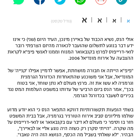
"מחצית בשכונה" – פודקאסט
אופניים
א
א
א
א
(גודל טקסט)
ספורט מוטורי
משתתפים וזוכים בפרסים
אולי הנס, נשיא הכבוד של באיירן מינכן, העיד היום (שני) כי אינו
כדורמים
ידע דבר בנוגע לתשלום שהועבר לכאורה מהיזם הצרפתי רובר
תקנון משתתפים וזוכים בפרסים
טניס
לואי-דרייפוס לפרנץ בקנבאואר המנוח וממנו לאנשי פיפ"א לקראת
פוטבול אמריקאי NFL
ההצבעה על אירוח מונדיאל 2006.
תקנון עבור פעילות אלקטרה
"פיפ"א הייתה אז חבורה מושחתת, אפשר לדמיין אפילו 'קנייה' של
גיימינג E-Sports
בייסבול MLB
המונדיאל, אבל אני משוכנע שהתאחדות הכדורגל הגרמנית
תקנון עבור פעילות ספורט 1 – "מרלן"
וגרמניה לא עשו את זה. פרנץ מעולם לא נתן שוחד, אני בטוח
ספורט אתגרי ואקסטרים
בכך", אמר הנס ביום הרביעי של עדותו במשפט העלמות המס נגד
תנאי שימוש
בכירים לשעבר בכדורגל הגרמני.
אומנויות לחימה
בשתי הופעות תקשורותיות דווקא התפאר הנס כי הוא יודע מדוע
מדיניות פרטיות
שולמו מיליונים סביב אירוח הטורניר בגרמניה, אבל בבית המשפט
גיימינג E-Sports
חזר בו וסיפר כי מעולם לא דיבר עם בקנבאואר או לואי-דרייפוס על
מה שקרה. "הייתי סקרן רק כשזה היה נוגע אליי או לבאיירן",
תקנון פעילות ספורט 1
הבהיר. "לא שאלתי בשביל מה הכסף, הנושא הזה היה טאבו".