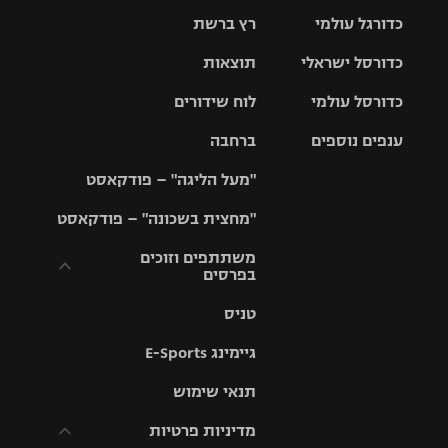
כדורגל עולמי
רץ ברשת
ליגת העל
כדורסל ישראלי
תוצאות
ליגת
ליגה לאומית
האלופות
כדורסל עולמי
לוח שידורים
ליגת ווינר
סל
גביע הטוטו
ענפים נוספים
ברחבה
ליגה
NBA
אירופית
"מעל הליגה" – פודקאסט
ליגה לאומית
ליגיונרים
טניס
יורוליג
ליגה אנגלית
"מחצית בשכונה" – פודקאסט
כדורסל נשים
גביע המדינה
כדוריד
יורוקאפ
ליגה גרמנית
משתתפים וזוכים
בפרסים
מכבי תל
נבחרת
כדורעף
אביב
ישראל
ליגה
טניס
ספרדית
תקנון משתתפים
שחייה
הפועל חולון
מכבי חיפה
וזוכים בפרסים
גיימינג E-Sports
ליגה
איטלקית
ג'ודו
הפועל
בית"ר
תנאי שימוש
תקנון עבור פעילות
ירושלים
ירושלים
אלקטרה
מדיניות פרטיות
ליגה
אגרוף