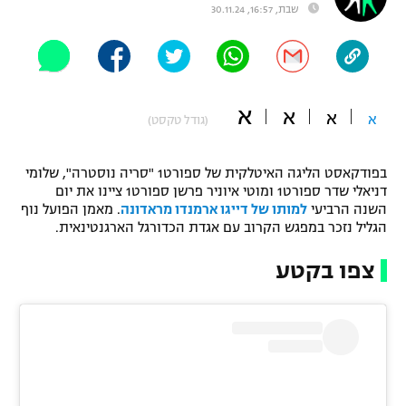
שבת, 16:57, 30.11.24
"מחצית בשכונה" – פודקאסט
אופניים
ספורט מוטורי
משתתפים וזוכים בפרסים
א
א
א
א
(גודל טקסט)
כדורמים
תקנון משתתפים וזוכים בפרסים
טניס
פוטבול אמריקאי NFL
בפודקאסט הליגה האיטלקית של ספורט1 "סריה נוסטרה", שלומי
תקנון עבור פעילות אלקטרה
דניאלי שדר ספורט1 ומוטי איוניר פרשן ספורט1 ציינו את יום
גיימינג E-Sports
השנה הרביעי
למותו של דייגו ארמנדו מראדונה
. מאמן הפועל נוף
בייסבול MLB
תקנון עבור פעילות ספורט 1 – "מרלן"
הגליל נזכר במפגש הקרוב עם אגדת הכדורגל הארגנטינאית.
ספורט אתגרי ואקסטרים
צפו בקטע
תנאי שימוש
אומנויות לחימה
מדיניות פרטיות
גיימינג E-Sports
תקנון פעילות ספורט 1