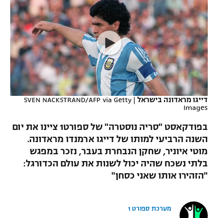
כדורסל נשים
נבחרת ישראל
יורוליג
ליגה ספרדית
טניס
VOD
מכבי תל אביב
מכבי חיפה
יורוקאפ
ליגה איטלקית
כדוריד
הפועל חולון
בית"ר ירושלים
רץ ברשת
ליגה צרפתית
כדורעף
הפועל ירושלים
מכבי תל אביב
ליגה הולנדית
שחייה
תוצאות
דייגו מראדונה בישראל
|
SVEN NACKSTRAND/AFP via Getty
דני אבדיה
הפועל תל אביב
Images
ליגה טורקית
ג'ודו
בפודקאסט "סריה נוסטרה" של ספורט1 ציינו את יום
הפועל חיפה
לוח שידורים
השנה הרביעי למותו של דייגו ארמנדו מראדונה.
ליגה סינית
אגרוף
מוטי איוניר, שחקן הנבחרת בעבר, נזכר במפגש
הפועל באר שבע
ליגה ברזילאית
בלתי נשכח שהיה יכול לשנות את עולם הכדורגל:
ברחבה
ספורט אולימפי
"הזהירו אותו שאני כסחן"
מכבי נתניה
ליגות נוספות
UFC
"מעל הליגה" – פודקאסט
בני יהודה
מערכת ספורט 1
היאבקות WWE