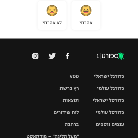
אהבתי
לא אהבתי
כדורגל ישראלי
VOD
כדורגל עולמי
רץ ברשת
ליגת העל
כדורסל ישראלי
תוצאות
ליגת
ליגה לאומית
האלופות
כדורסל עולמי
לוח שידורים
ליגת ווינר
סל
גביע הטוטו
ענפים נוספים
ברחבה
ליגה
NBA
אירופית
"מעל הליגה" – פודקאסט
ליגה לאומית
ליגיונרים