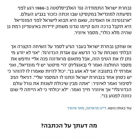
נבחרת ישראל התמודדה נגד האלביסלסטה ב-1986 רגע לפני
נסיעתה למונדיאל במקסיקו שבו זכתה כזכור בגביע העולם.
"ארגנטינה אז האמינה, שאם היא תבוא לישראל לפני המונדיאל
היא תקבל ברכה והם קיימו נגדנו משחק ידידות באיצטדיון רמת גן
שהיה מלא כולו", מספר איוניר.
אז שחקן נבחרת ישראל בעבר הגיע לספר על השיחה הקצרה אך
הבלתי נשכחת על כר הדשא עם אגדת הכדורגל: "אני לא יודע מי
נתן לו את הטיפ הזה, אבל פתאום מראדונה פנה אליי וחיפש את
מספר החולצה ואמר לי (באנגלית) 'היי מיסטר יש לי מונדיאל', ואני
אמרתי לו בתגובה 'אני לא אגע בך'. יכול להיות שאמרו לו להזהר כי
יש כסחן אחד בנבחרת ישראל ונתנו לו המספר שלי". דניאלי הגיב
לסיפור ואמר לאיוניר: "אתה מבין שיכולת לשנות את גורל עולם
הכדורגל?" אך איווניר חייך ואמר: "לא יכולתי כי לא הייתה לי שום
כוונה לפגוע בו".
עוד באותו נושא:
דייגו מראדונה
,
מוטי איווניר
מה דעתך על הכתבה?