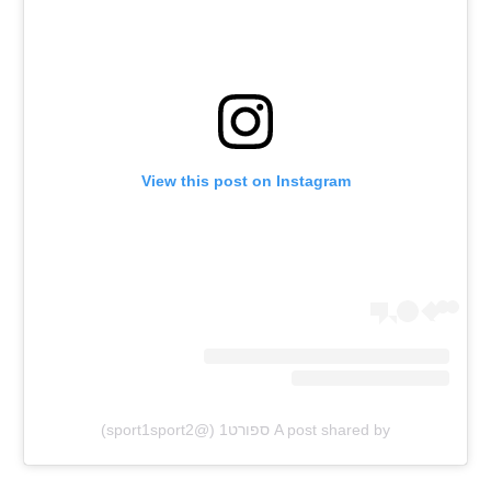
רשיון להקרנה פומבית לבית עסק
הצטרפות לחבילת הערוצים
לוח דרושים – ג'ובנט
View this post on Instagram
תגיות
המגזין
A post shared by ספורט1 (@sport1sport2)