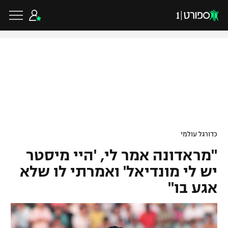
כדורגל ישראלי
ליגת העל
כדורגל עולמי
כדורגל עולמי
ליגה לאומית
"מראדונה אמר לי, 'היי מיסטר
ליגת האלופות
כדורסל ישראלי
גביע הטוטו
יש לי מונדיאל' ואמרתי לו שלא
ליגה אירופית
אגע בו"
ליגת ווינר סל
ליגיונרים
כדורסל עולמי
ליגה אנגלית
ליגה לאומית
גביע המדינה
NBA
ליגה גרמנית
ענפים נוספים