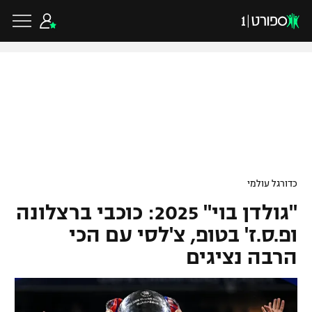
כדורגל ישראלי
ליגת העל
כדורגל עולמי
כדורגל עולמי
ליגה לאומית
"גולדן בוי" 2025: כוכבי ברצלונה
ליגת האלופות
כדורסל ישראלי
גביע הטוטו
ופ.ס.ז' בטופ, צ'לסי עם הכי
ליגה אירופית
הרבה נציגים
ליגת ווינר סל
ליגיונרים
כדורסל עולמי
ליגה אנגלית
ליגה לאומית
גביע המדינה
NBA
ליגה גרמנית
ענפים נוספים