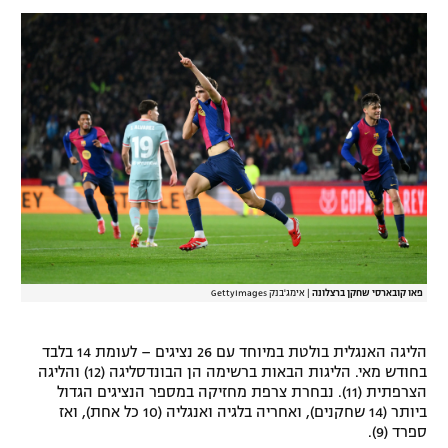
פאו קובארסי שחקן ברצלונה
|
אימג'בנק GettyImages
הליגה האנגלית בולטת במיוחד עם 26 נציגים – לעומת 14 בלבד
בחודש מאי. הליגות הבאות ברשימה הן הבונדסליגה (12) והליגה
הצרפתית (11). נבחרת צרפת מחזיקה במספר הנציגים הגדול
ביותר (14 שחקנים), ואחריה בלגיה ואנגליה (10 כל אחת), ואז
ספרד (9).