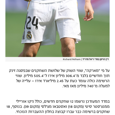
דין הויסן במדי ריאל מדריד
|
Richard Pelham
על פי "מארקה", שווי השוק של שלושת השחקנים שבפסגה זינק
תוך חודשיים בלבד מ־306.4 מיליון אירו ל־505.4 מיליון. שווי
הרשימה כולה עומד כעת על 2.45 מיליארד אירו – עלייה של
למעלה מ־740 מיליון מאז מאי.
במדד המעודכן נרשמו 12 שחקנים חדשים, כולל ניקו אוריילי
ממנצ'סטר סיטי (מקום 18) ואסטבאו מצ'לסי (מקום 39). בנוסף, 18
שחקנים ברשימה כבר עברו קבוצה בחלון ההעברות הנוכחי.