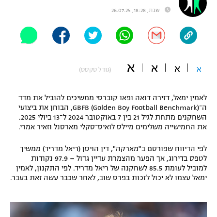
שבת, 18:28, 26.07.25
"מחצית בשכונה" – פודקאסט
אופניים
ספורט מוטורי
משתתפים וזוכים בפרסים
א
א
כדורמים
א
א
(גודל טקסט)
תקנון משתתפים וזוכים בפרסים
טניס
פוטבול אמריקאי NFL
תקנון עבור פעילות אלקטרה
לאמין ימאל, דזירה דואה ופאו קוברסי ממשיכים להוביל את מדד
ה־GBFB (Golden Boy Football Benchmark), הבוחן את ביצועי
גיימינג E-Sports
בייסבול MLB
השחקנים מתחת לגיל 21 בין 7 באוקטובר 2024 ל־13 ביולי 2025.
תקנון עבור פעילות ספורט 1 – "מרלן"
את החמישייה משלימים מיילס לואיס־סקלי מארסנל וזאיר אמרי.
ספורט אתגרי ואקסטרים
תנאי שימוש
לפי הדיווח שפורסם ב"מארקה", דין הויסן (ריאל מדריד) ממשיך
לטפס בדירוג, אך הפער מהצמרת עדיין גדול – 97.9 נקודות
אומנויות לחימה
למוביל לעומת 85.5 לשחקנה של ריאל מדריד. לפי התקנון, לאמין
מדיניות פרטיות
ימאל עצמו לא יכול לזכות בפרס שוב, לאחר שכבר עשה זאת בעבר.
גיימינג E-Sports
תקנון פעילות ספורט 1