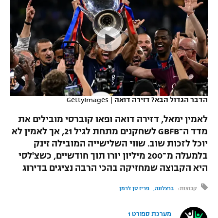
כדורסל נשים
נבחרת ישראל
יורוליג
ליגה ספרדית
טניס
VOD
מכבי תל אביב
מכבי חיפה
יורוקאפ
ליגה איטלקית
כדוריד
הפועל חולון
בית"ר ירושלים
רץ ברשת
ליגה צרפתית
כדורעף
הפועל ירושלים
מכבי תל אביב
ליגה הולנדית
שחייה
תוצאות
הדבר הגדול הבא? דזירה דואה
|
GettyImages
דני אבדיה
הפועל תל אביב
ליגה טורקית
לאמין ימאל, דזירה דואה ופאו קוברסי מובילים את
ג'ודו
הפועל חיפה
מדד ה־GBFB לשחקנים מתחת לגיל 21, אך לאמין לא
לוח שידורים
ליגה סינית
יוכל לזכות שוב. שווי השלישייה המובילה זינק
אגרוף
הפועל באר שבע
בלמעלה מ־200 מיליון יורו תוך חודשיים, כשצ'לסי
ליגה ברזילאית
ברחבה
היא הקבוצה שמחזיקה בהכי הרבה נציגים בדירוג
ספורט אולימפי
מכבי נתניה
ליגות נוספות
קבוצות:
ברצלונה
פריז סן ז'רמן
UFC
"מעל הליגה" – פודקאסט
בני יהודה
מערכת ספורט 1
היאבקות WWE