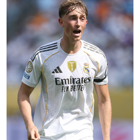
רשיון להקרנה פומבית לבית עסק
הצטרפות לחבילת הערוצים
לוח דרושים – ג'ובנט
תגיות
המגזין