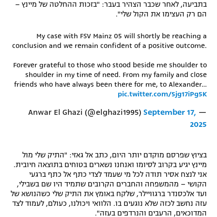
בתביעה, לאחר שכבר הצהיר בעבר: "בזכות ההחלטה של מיינץ –
רשיון להקרנה פומבית לבית עסק
הם רק העצימו את הקול שלי".
הצטרפות לחבילת הערוצים
My case with FSV Mainz 05 will shortly be reaching a
conclusion and we remain confident of a positive outcome.
לוח דרושים – ג'ובנט
Forever grateful to those who stood beside me shoulder to
shoulder in my time of need. From my family and close
תגיות
friends who have always been there for me, to Alexander…
pic.twitter.com/5jg17iPg5K
המגזין
September 17,
— Anwar El Ghazi (@elghazi1995)
2025
בציוץ שפרסם מוקדם יותר היום, כתב אל גאזי: "התיק שלי מול
מיינץ יגיע בקרוב לסיומו ואנחנו נשארים בטוחים בתוצאה חיובית.
אני לנצח אסיר תודה לכל מי שעמד לצדי כתף אל כתף ברגעי
הקושי – מהמשפחה והחברים הקרובים שתמיד היו שם בשבילי,
ועד אלכסנדר ברגוויילר, שלקח באומץ את התיק שלי כשהנושא של
עזה נחשב לכזה שלא נוגעים בו. הלוואי ויכולנו, כעולם, לעמוד לצד
המדוכאים, הרעבים והנרדפים בעזה".