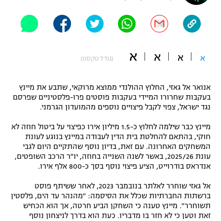
"מחצית בשכונה" – פודקאסט
אופניים
ספורט מוטורי
משתתפים וזוכים בפרסים
א
א
א
א
(גודל טקסט)
כדורמים
תקנון משתתפים וזוכים בפרסים
טניס
אנואר אל גאזי, החלוץ ההולנדי ממוצא מרוקאי, שתבע את מיינץ
פוטבול אמריקאי NFL
בעקבות שחרורו המיידי בעקבות פוסטים פרו-פלסטיניים שפרסם
תקנון עבור פעילות אלקטרה
נגד ישראל, צפוי לקבל פיצויים נוספים מהמועדון הגרמני.
גיימינג E-Sports
בייסבול MLB
תקנון עבור פעילות ספורט 1 – "מרלן"
מיינץ כבר שילמה לחלוץ כ-1.5 מיליון אירו כפיצוי על ביטול חוזה לא
חוקי, בהתאם להחלטת בית הדין לעבודה במיינץ בנוגע לעונת
ספורט אתגרי ואקסטרים
תנאי שימוש
המשחקים האחרונה. עם זאת, בדיון נוסף שהתקיים היום לגבי
עונת 2025/26, באשר לשנה השנייה בחוזה, יו"ר הרכב השופטים,
אומנויות לחימה
אנדראס בודרוייט, הציע פיצוי נוסף בסך כ-800 אלף אירו.
מדיניות פרטיות
גיימינג E-Sports
אל גאזי שוחרר לאלתר בנובמבר 2023, לאחר ששיתף פוסט
ברשתות החברתיות שכלל את הסיסמה: "מהנהר עד הים, פלסטין
תשוחרר". מיינץ טענה כי השחקן הביע חרטה, אך הוא הכחיש
תקנון פעילות ספורט 1
זאת וטען כי לא חזר בו מדבריו. כעת הוא בדרך לניצחון נוסף