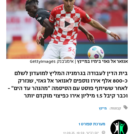
כדורסל נשים
נבחרת ישראל
יורוליג
ליגה ספרדית
טניס
VOD
מכבי תל אביב
מכבי חיפה
יורוקאפ
ליגה איטלקית
כדוריד
הפועל חולון
בית"ר ירושלים
רץ ברשת
ליגה צרפתית
כדורעף
הפועל ירושלים
מכבי תל אביב
ליגה הולנדית
שחייה
תוצאות
אנואר אל גאזי בימיו במיינץ
|
אימג'בנק GettyImages
דני אבדיה
הפועל תל אביב
ליגה טורקית
בית הדין לעבודה בגרמניה המליץ למועדון לשלם
ג'ודו
הפועל חיפה
כ-800 אלף אירו נוספים לאנואר אל גאזי, שנזרק
לוח שידורים
ליגה סינית
לאחר ששיתף פוסט עם הסיסמה "מהנהר עד הים" -
אגרוף
הפועל באר שבע
וכבר קיבל 1.5 מיליון אירו כפיצוי מוקדם יותר
ליגה ברזילאית
ברחבה
ספורט אולימפי
מכבי נתניה
קבוצות:
מיינץ
ליגות נוספות
UFC
"מעל הליגה" – פודקאסט
בני יהודה
מערכת ספורט 1
היאבקות WWE
יום רביעי, 19:59, 17.09.25