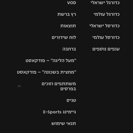
כדורגל ישראלי
VOD
כדורגל עולמי
רץ ברשת
ליגת העל
כדורסל ישראלי
תוצאות
ליגת
ליגה לאומית
האלופות
כדורסל עולמי
לוח שידורים
ליגת ווינר
סל
גביע הטוטו
ענפים נוספים
ברחבה
ליגה
NBA
אירופית
"מעל הליגה" – פודקאסט
ליגה לאומית
ליגיונרים
טניס
יורוליג
ליגה אנגלית
"מחצית בשכונה" – פודקאסט
כדורסל נשים
גביע המדינה
כדוריד
יורוקאפ
ליגה גרמנית
משתתפים וזוכים
בפרסים
מכבי תל
נבחרת
כדורעף
אביב
ישראל
ליגה
טניס
ספרדית
תקנון משתתפים
שחייה
הפועל חולון
מכבי חיפה
וזוכים בפרסים
גיימינג E-Sports
ליגה
איטלקית
ג'ודו
הפועל
בית"ר
תנאי שימוש
תקנון עבור פעילות
ירושלים
ירושלים
אלקטרה