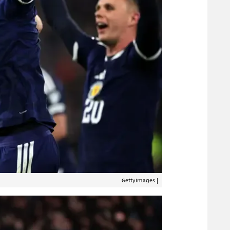
GettyImages
|