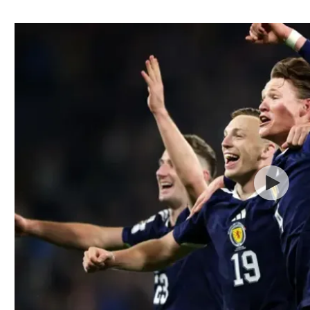
ל אביב
ליגה טורקית
תל אביב
ליגה סינית
חיפה
ליגה ברזילאית
באר שבע
ליגות נוספות
תניה
דה