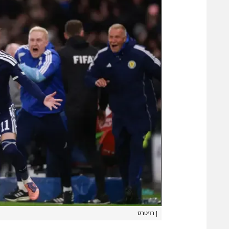
|
רויטרס