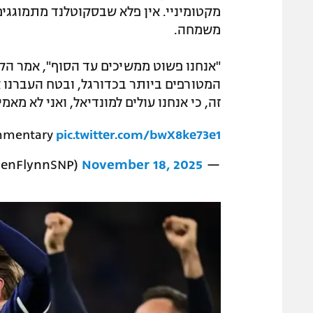
מקטומיניי. אין פלא שבסקוטלנד מתמוגגי
משמחה.
"‫אנחנו פשוט ממשיכים עד הסוף", אמר ה
המטורפים ביותר בכדורגל, ובטח העברנו 
זה, כי אנחנו עולים למונדיאל, ואני לא מאמי
ommentary
pic.twitter.com/bwX8ke73e1
November 18, 2025
— Stephen Flynn MP (@StephenFlynnSNP)