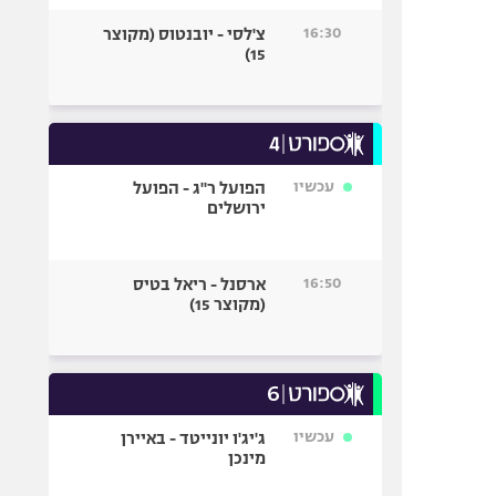
16:30
צ'לסי - יובנטוס (מקוצר
15)
עכשיו
הפועל ר"ג - הפועל
ירושלים
16:50
ארסנל - ריאל בטיס
(מקוצר 15)
עכשיו
ג'יג'ו יונייטד - באיירן
מינכן