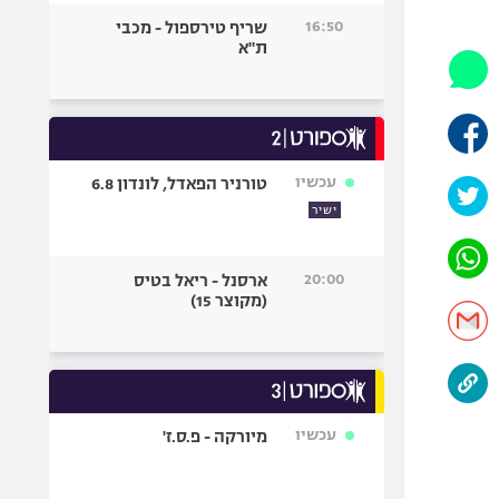
היאבקות WWE
16:50
שריף טירספול - מכבי
אופניים
ת"א
ספורט מוטורי
כדורמים
פוטבול אמריקאי NFL
בייסבול MLB
עכשיו
טורניר הפאדל, לונדון 6.8
ספורט אתגרי
ישיר
ואקסטרים
אומנויות לחימה
20:00
ארסנל - ריאל בטיס
גיימינג E-Sports
(מקוצר 15)
עכשיו
מיורקה - פ.ס.ז'