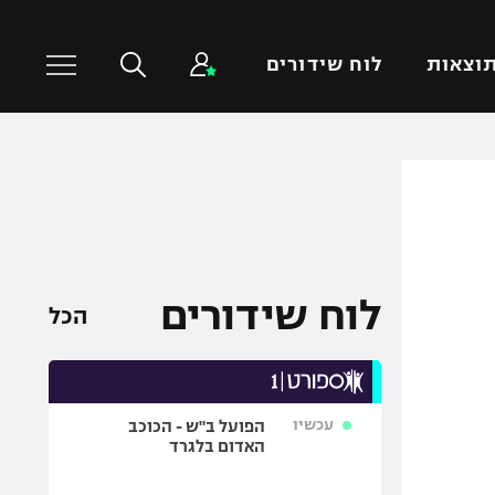
וצאות
לוח שידורים
כדורסל עולמי
ענפים נוספים
NBA
טניס
יורוליג
כדוריד
יורוקאפ
כדורעף
לוח שידורים
הכל
שחייה
ג'ודו
אגרוף
עכשיו
הפועל ב"ש - הכוכב
ספורט אולימפי
האדום בלגרד
UFC