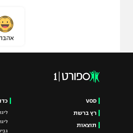
אהבת
VOD
כדו
רץ ברשת
ליגת
ליגה
תוצאות
גביע