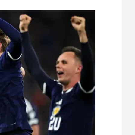
משתתפים וזוכים בפרסים
מכבי ת
הפועל 
תקנון משתתפים וזוכים בפרסים
הפועל 
תקנון עבור פעילות אלקטרה
הפועל 
תקנון עבור פעילות ספורט 1 – "מרלן"
מכבי נ
טניס
בני יהו
גיימינג E-Sports
תנאי שימוש
מדיניות פרטיות
תקנון פעילות ספורט 1
רשיון להקרנה פומבית לבית עסק
הצטרפות לחבילת הערוצים
לוח דרושים – ג'ובנט
תגיות