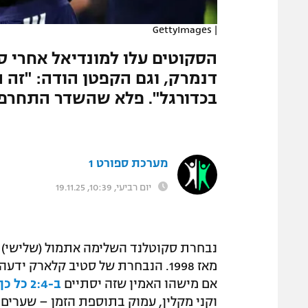
המגזין
GettyImages
|
דנמרק, וגם הקפטן הודה: "זה
בכדורגל". פלא שהשדר התחרפן
מערכת ספורט 1
יום רביעי, 10:39, 19.11.25
נבחרת סקוטלנד השלימה אתמול (שלישי) 
מאז 1998. הנבחרת של סטיב קלארק 
אם מישהו האמין שזה יסתיים
ב-2:4 כל כך מוחץ
וקני מקלין, עמוק בתוספת הזמן – שערי