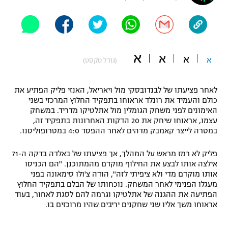
"מחצית בשכונה" – פודקאסט
אופניים
ספורט מוטורי
משתתפים וזוכים בפרסים
א
א
א
א
(גודל טקסט)
כדורמים
תקנון משתתפים וזוכים בפרסים
טניס
לאחר פציעתו של לבנדובסקי מול ויאריאל, האנזי פליק הפתיע את
פוטבול אמריקאי NFL
כולם והעמיד את רונלד אראוחו בתפקיד החלוץ המרכזי בשני
תקנון עבור פעילות אלקטרה
האימונים לפני משחק הגומלין מול אתלטיקו מדריד. במשחק
גיימינג E-Sports
בייסבול MLB
עצמו, אראוחו שיחק את 20 הדקות האחרונות בתפקיד זה,
תקנון עבור פעילות ספורט 1 – "מרלן"
במטרה לייצר קאמבק מדהים לאחר ההפסד 4:0 במטרופוליטנו.
ספורט אתגרי ואקסטרים
תנאי שימוש
פליק לא רמז מראש על המהלך, אך פציעתו של באלדה בדקה ה-71
אילצה אותו לבצע את החילוף מוקדם מהמתוכנן. "הם הכניסו
אומנויות לחימה
אותו מוקדם מדי ולא ציפיתי לזה", הודה צ'ולו סימאונה בפני
מעגלו הפנימי לאחר המשחק. נוכחותו של הבלם בתפקיד החלוץ
מדיניות פרטיות
גיימינג E-Sports
הפתיעה את ההגנה של אתלטיקו וגרמה להם לסגת לאחור, בעוד
אראוחו משך אליו שני שחקנים יריבים שהיו מרוכזים בו.
תקנון פעילות ספורט 1