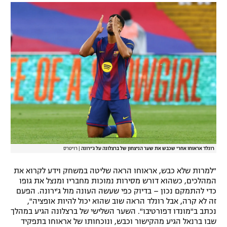
רשיון להקרנה פומבית לבית עסק
הצטרפות לחבילת הערוצים
לוח דרושים – ג'ובנט
תגיות
המגזין
רונלד אראוחו אחרי שכבש את שער הניצחון של ברצלונה על ג'ירונה
|
רויטרס
"למרות שלא כבש, אראוחו הראה שליטה במשחק וידע לקרוא את
המהלכים, כשהוא דורש מסירות נמוכות מחבריו ומנצל את גופו
כדי להתמקם נכון – בדיוק כפי שעשה העונה מול ג'ירונה. הפעם
זה לא קרה, אבל רונלד הראה שוב שהוא יכול להיות אופציה",
נכתב ב"מונדו דפורטיבו". השער השלישי של ברצלונה הגיע במהלך
שבו ברנאל הגיע מהקישור וכבש, ונוכחותו של אראוחו בתפקיד