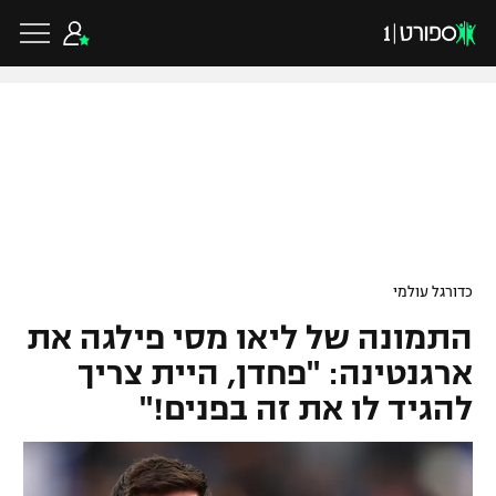
כדורגל ישראלי
ליגת העל
כדורגל עולמי
כדורגל עולמי
ליגה לאומית
התמונה של ליאו מסי פילגה את
ליגת האלופות
כדורסל ישראלי
גביע הטוטו
ארגנטינה: "פחדן, היית צריך
ליגה אירופית
להגיד לו את זה בפנים!"
ליגת ווינר סל
ליגיונרים
כדורסל עולמי
ליגה אנגלית
ליגה לאומית
גביע המדינה
NBA
ליגה גרמנית
ענפים נוספים