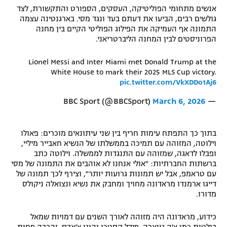
אנשים מתחומי הפוליטיקה, העסקים, הספורט והתקשורת, לצד
רשיון להקרנה פומבית לבית עסק
גולשים רבים, הביעו את דעתם בעד ונגד מסי. בארגנטינה עצמה
התמונה אף העמיקה את הפילוג הפוליטי הקיים בין מחנה
הצטרפות לחבילת הערוצים
הפרוניסטים לבין המחנה הליברטריאני.
לוח דרושים – ג'ובנט
Lionel Messi and Inter Miami met Donald Trump at the
White House to mark their 2025 MLS Cup victory.
pic.twitter.com/VkXDDo1Aj6
תגיות
March 6, 2026
— BBC Sport (@BBCSport)
המגזין
בתוך כך התפתח עימות חריף בין שני עיתונאים מוכרים: פאולו
וילוטה, המזוהה עם תמיכה בממשלתו של הנשיא חאבייר מיליי,
ופבלו לדאגה, שמזוהה עם התנגדות לממשלה. וילוטה כתב
ברשתות החברתיות: "אולי אנחנו לא אוהבים את התמונה של מסי
עם טראמפ, אבל יש תמונות גרועות יותר", וצירף לכך תמונה של
דייגו ארמנדו מראדונה מחויך ומחבק את נשיא ונצואלה ניקולס
מדורו.
כידוע, מראדונה היה מזוהה לאורך השנים עם דמויות שמאל