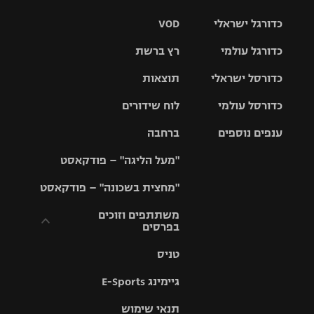
כדורגל ישראלי
VOD
כדורגל עולמי
רץ ברשת
ליגת העל
כדורסל ישראלי
תוצאות
ליגת
ליגה לאומית
האלופות
כדורסל עולמי
לוח שידורים
ליגת ווינר
סל
גביע הטוטו
ענפים נוספים
ברחבה
ליגה
NBA
אירופית
"מעל הליגה" – פודקאסט
ליגה לאומית
ליגיונרים
טניס
יורוליג
ליגה אנגלית
"מחצית בשכונה" – פודקאסט
כדורסל נשים
גביע המדינה
כדוריד
יורוקאפ
ליגה גרמנית
משתתפים וזוכים
בפרסים
מכבי תל
נבחרת
כדורעף
אביב
ישראל
ליגה
טניס
ספרדית
תקנון משתתפים
שחייה
הפועל חולון
מכבי חיפה
וזוכים בפרסים
גיימינג E-Sports
ליגה
איטלקית
ג'ודו
הפועל
בית"ר
תנאי שימוש
תקנון עבור פעילות