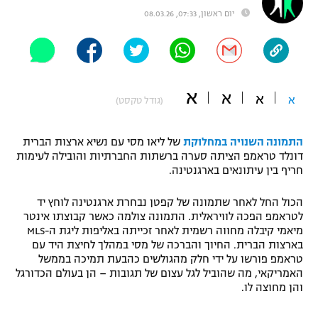
יום ראשון, 07:33, 08.03.26
"מחצית בשכונה" – פודקאסט
אופניים
ספורט מוטורי
משתתפים וזוכים בפרסים
א
א
כדורמים
א
א
(גודל טקסט)
תקנון משתתפים וזוכים בפרסים
טניס
פוטבול אמריקאי NFL
התמונה השנויה במחלוקת
של ליאו מסי עם נשיא ארצות הברית
תקנון עבור פעילות אלקטרה
דונלד טראמפ הציתה סערה ברשתות החברתיות והובילה לעימות
גיימינג E-Sports
בייסבול MLB
חריף בין עיתונאים בארגנטינה.
תקנון עבור פעילות ספורט 1 – "מרלן"
ספורט אתגרי ואקסטרים
הכול החל לאחר שתמונה של קפטן נבחרת ארגנטינה לוחץ יד
תנאי שימוש
לטראמפ הפכה לוויראלית. התמונה צולמה כאשר קבוצתו אינטר
מיאמי קיבלה מחווה רשמית לאחר זכייתה באליפות ליגת ה-MLS
אומנויות לחימה
בארצות הברית. החיוך והברכה של מסי במהלך לחיצת היד עם
מדיניות פרטיות
טראמפ פורשו על ידי חלק מהגולשים כהבעת תמיכה בממשל
גיימינג E-Sports
האמריקאי, מה שהוביל לגל עצום של תגובות – הן בעולם הכדורגל
והן מחוצה לו.
תקנון פעילות ספורט 1