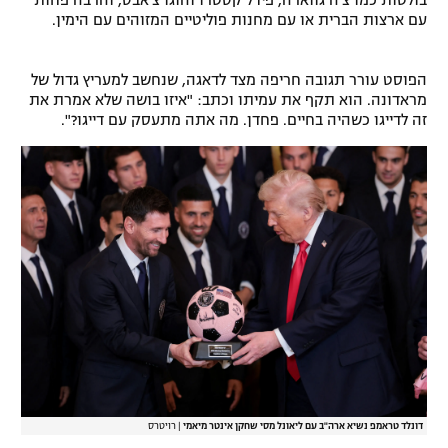
בולטות כמו צ'ה גווארה, פידל קסטרו והוגו צ'אבס, והרבה פחות
עם ארצות הברית או עם מחנות פוליטיים המזוהים עם הימין.
הפוסט עורר תגובה חריפה מצד לדאגה, שנחשב למעריץ גדול של
מראדונה. הוא תקף את עמיתו וכתב: "איזו בושה שלא אמרת את
זה לדייגו כשהיה בחיים. פחדן. מה אתה מתעסק עם דייגו?".
דונלד טראמפ נשיא ארה"ב עם ליאונל מסי שחקן אינטר מיאמי
|
רויטרס