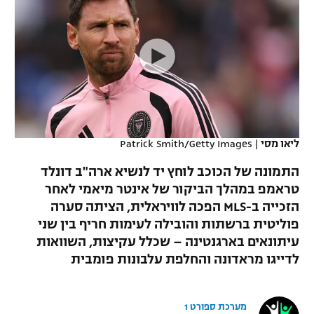
כדורסל נשים
נבחרת ישראל
יורוליג
ליגה ספרדית
טניס
VOD
מכבי תל אביב
מכבי חיפה
יורוקאפ
ליגה איטלקית
כדוריד
הפועל חולון
בית"ר ירושלים
רץ ברשת
ליגה צרפתית
כדורעף
הפועל ירושלים
מכבי תל אביב
ליגה הולנדית
שחייה
תוצאות
ליאו מסי
|
Patrick Smith/Getty Images
דני אבדיה
הפועל תל אביב
ליגה טורקית
התמונה של הכוכב לוחץ יד לנשיא ארה"ב דונלד
ג'ודו
הפועל חיפה
טראמפ במהלך הביקור של אינטר מיאמי לאחר
לוח שידורים
ליגה סינית
הזכייה ב-MLS הפכה לוויראלית, הציתה סערה
אגרוף
הפועל באר שבע
פוליטית ברשתות והובילה לעימות חריף בין שני
ליגה ברזילאית
ברחבה
עיתונאים בארגנטינה – שכלל עקיצות, השוואות
ספורט אולימפי
מכבי נתניה
לדייגו מראדונה והחלפת עלבונות פומבית
ליגות נוספות
UFC
"מעל הליגה" – פודקאסט
בני יהודה
מערכת ספורט 1
היאבקות WWE